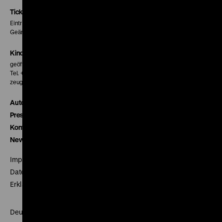
Seite
Seite
Seite
Tickets
Eintritt 5 €
Geänderte Preise sind im Programm vermerkt.
Kinokasse
geöffnet 30 Minuten vor Beginn der ersten Vorstellung
Tel. + 49 30 20304-770
zeughauskino@dhm.de
Autor*innen
Presse
Kontakt
Newsletter
Impressum
Datenschutz
Erklärung digitale Barrierefreiheit
Deutsches Historisches Museum