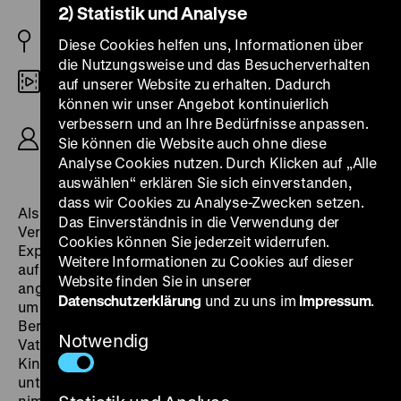
2) Statistik und Analyse
D 1923
Diese Cookies helfen uns, Informationen über
die Nutzungsweise und das Besucherverhalten
35mm
auf unserer Website zu erhalten. Dadurch
können wir unser Angebot kontinuierlich
R: Karl Grune, B: Max Jungk, Julius Urgiß, K: Karl
verbessern und an Ihre Bedürfnisse anpassen.
Hasselmann D: Liane Haid, Eugen Klöpfer,
Sie können die Website auch ohne diese
Leonhard Haskel, Walter Brügmann, 62’
Analyse Cookies nutzen. Durch Klicken auf „Alle
auswählen“ erklären Sie sich einverstanden,
dass wir Cookies zu Analyse-Zwecken setzen.
Als schlagende Wetter bezeichnet man unter Tage die
Das Einverständnis in die Verwendung der
Vermischung von Methan und Luft, die zu einer
Cookies können Sie jederzeit widerrufen.
Explosion führen kann. In Karl Grunes Drama läuft alles
Weitere Informationen zu Cookies auf dieser
auf eine solche Explosion hinaus. Diese ist bereits
Website finden Sie in unserer
angelegt im oberirdischen Beziehungsgeflecht rund
Datenschutzerklärung
und zu uns im
Impressum
.
um Maria, die ein uneheliches Kind bekommt und den
Bergarbeiter Thomas heiratet, ehe der eigentliche
Notwendig
Vater George, ebenfalls Bergmann, Ansprüche auf
Kind und Frau erhebt. In den riesigen Kulissen von
unterirdischen Gängen wird der Mensch als
nimmermüde Ameise sichtbar. Grune vermischt