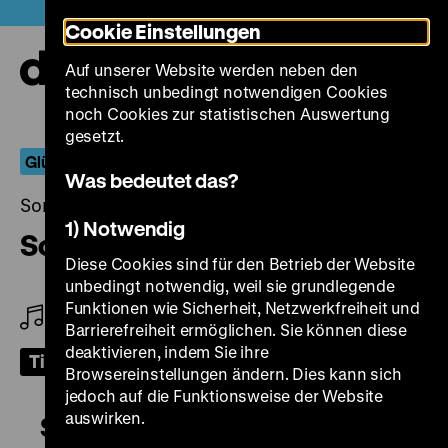
Direkt
Heute +
Cookie Einstellungen
zum
Seiteninhalt
Auf unserer Website werden neben den
springen
Navi
technisch unbedingt notwendigen Cookies
auf-
und
noch Cookies zur statistischen Auswertung
zuk
gesetzt.
Glück auf!
Was bedeutet das?
Sonntag, 03. September 2023, 18.00 Uhr
1) Notwendig
Schlagende Wetter
Diese Cookies sind für den Betrieb der Website
unbedingt notwendig, weil sie grundlegende
Funktionen wie Sicherheit, Netzwerkfreiheit und
Am Klavier: Peter Gotthardt
Barrierefreiheit ermöglichen. Sie können diese
deaktivieren, indem Sie ihre
Tickets
Browsereinstellungen ändern. Dies kann sich
jedoch auf die Funktionsweise der Website
auswirken.
Schlagende Wetter