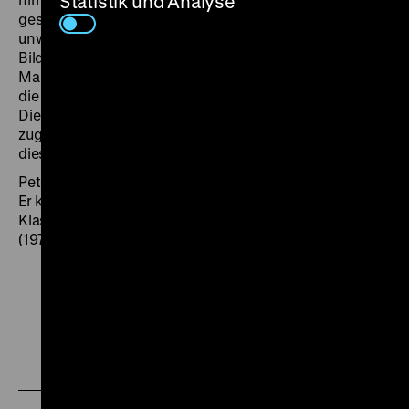
Statistik und Analyse
geschickt sozialrealistische Kargheit und ein geradezu
unwirkliches Szenenbild. Vor allem die rot viragierten
Bilder der brennenden Schächte sind atemberaubend.
Man wähnt sich in einem höllischen Inferno, in dem all
die zehrende Mühsal des Arbeiterdaseins verdampft.
Die Ohnmacht menschlichen Strebens hat sich selten
zugleich so spektakulär und nüchtern vermittelt wie in
diesen Stollen. (ph)
Peter Gotthardt ist Komponist, Musiker und Verleger.
Er komponierte die Melodien zu zahlreichen DEFA-
Klassikern, darunter
Die Legende von Paul und Paula
(1973).
Zu
Zu
Zu
unserer
unserer
unserer
Instagram
Facebook
Letterboxd