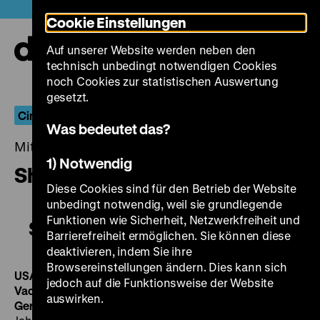
Direkt
Heute +
Cookie Einstellungen
zum
Seiteninhalt
Auf unserer Website werden neben den
springen
Navi
technisch unbedingt notwendigen Cookies
auf-
und
noch Cookies zur statistischen Auswertung
zuk
gesetzt.
Cinema of Outsiders: Part II
Was bedeutet das?
Mittwoch, 08. April 2015, 20.00 - 00.00 Uhr
1) Notwendig
Showgirls
Diese Cookies sind für den Betrieb der Website
unbedingt notwendig, weil sie grundlegende
Funktionen wie Sicherheit, Netzwerkfreiheit und
Showgirls
Barrierefreiheit ermöglichen. Sie können diese
deaktivieren, indem Sie ihre
Browsereinstellungen ändern. Dies kann sich
USA 1995, R: Paul Verhoeven, B: Joe Eszterhas, K: Jost
jedoch auf die Funktionsweise der Website
Vacano, D: Elizabeth Berkley, Kyle MacLachlan, Gina
auswirken.
Gershon, 128’
·
35 mm, OF
Die 1990er Jahre waren das