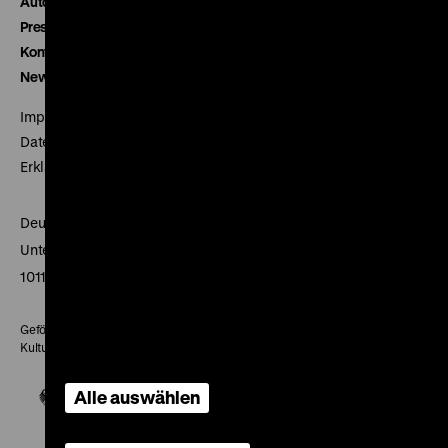
Autor*innen
Presse
Kontakt
Newsletter
Impressum
Datenschutz
Erklärung digitale Barrierefreiheit
Deutsches Historisches Museum
Unter den Linden 2
10117 Berlin
Gefördert mit Mitteln des Beauftragten der Bundesregierung für
Kultur und Medien
Alle auswählen