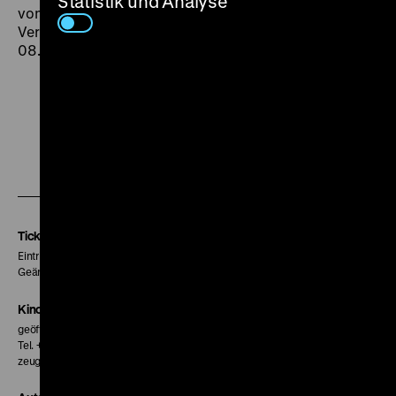
Statistik und Analyse
von Arschlöchern bevölkert ist und dies ist auch
Verhoevens Philosophie.” (Jacques Rivette) (hb) MI
08.04. um 20 Uhr
Zu
Zu
Zu
unserer
unserer
unserer
Instagram
Facebook
Letterboxd
Seite
Seite
Seite
Tickets
Eintritt 5 €
Geänderte Preise sind im Programm vermerkt.
Kinokasse
geöffnet 30 Minuten vor Beginn der ersten Vorstellung
Tel. + 49 30 20304-770
zeughauskino@dhm.de