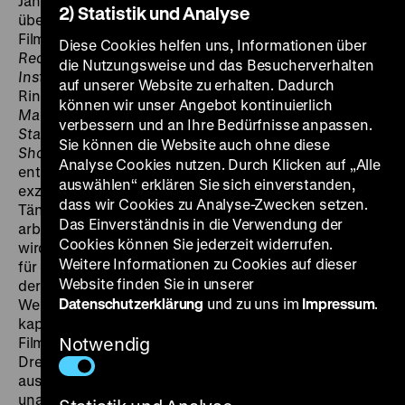
Jahrzehnt von Paul Verhoeven. Seine Filme gingen
2) Statistik und Analyse
überfallartig auf die Zuschauer los - und auf die
Filmkritik, die seine Werke mal als Gewaltorgien (
Total
Diese Cookies helfen uns, Informationen über
Recall
, 1990), mal als männliche Sexphantasien (
Basic
die Nutzungsweise und das Besucherverhalten
Instinct
, 1992) verschrie. Jeder neue Film war ein neues
auf unserer Website zu erhalten. Dadurch
Ringen mit dem Publikum, das spätestens bei
Hollow
können wir unser Angebot kontinuierlich
Man
(2000), wahrscheinlich jedoch bereits bei
verbessern und an Ihre Bedürfnisse anpassen.
Starship Troopers
(1997), erschöpft am Boden lag.
Sie können die Website auch ohne diese
Showgirls
, genau in der Mitte des Jahrzehnts
Analyse Cookies nutzen. Durch Klicken auf „Alle
entstanden, ist bis heute sein umstrittenstes – und
auswählen“ erklären Sie sich einverstanden,
exzessivstes – Werk. Der Traum von einer Karriere als
dass wir Cookies zu Analyse-Zwecken setzen.
Tänzerin führt Nomi Malone nach Las Vegas. Zuerst
Das Einverständnis in die Verwendung der
arbeitet sie in einem billigen Striplokal, doch schnell
Cookies können Sie jederzeit widerrufen.
wird man auf sie aufmerksam. Nomi wird als Tänzerin
Weitere Informationen zu Cookies auf dieser
für eine der großen Shows engagiert…
Showgirls
ist
Website finden Sie in unserer
der Film eines Regisseurs, der alles riskiert. Nur
Datenschutzerklärung
und zu uns im
Impressum
.
Wenigen gelang bisher eine solch fiebrige Darstellung
kapitalistischer Kräfte. „Es ist der beste amerikanische
Film von Verhoeven und sein persönlichster. Das
Notwendig
Drehbuch zeichnet sich durch eine große Ehrlichkeit
aus. Wie alle seine Film ist auch dieser sehr
unangenehm: es geht ums Überleben in einer Welt, die