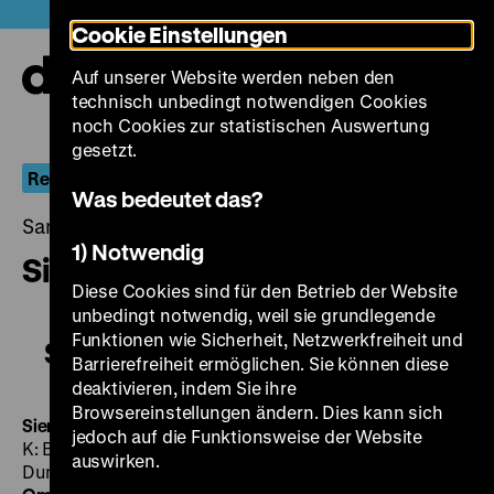
Direkt
Heute +
Cookie Einstellungen
zum
Seiteninhalt
Auf unserer Website werden neben den
springen
Navi
technisch unbedingt notwendigen Cookies
auf-
und
noch Cookies zur statistischen Auswertung
zuk
gesetzt.
Rekonstruktion: Filmland Rumänien IV
Was bedeutet das?
Samstag, 02. März 2019, 19.30 - 00.00 Uhr
1) Notwendig
Sieranevada
Diese Cookies sind für den Betrieb der Website
unbedingt notwendig, weil sie grundlegende
Funktionen wie Sicherheit, Netzwerkfreiheit und
Sieranevada
Barrierefreiheit ermöglichen. Sie können diese
deaktivieren, indem Sie ihre
Browsereinstellungen ändern. Dies kann sich
Sieranevada
RO/FR/BA/HR/MK 2016, R/B: Cristi Puiu,
jedoch auf die Funktionsweise der Website
K: Barbu Balasoiu, D: Mimi Branescu, Bogdan
auswirken.
Dumitrache, Dana Dogaru, Ana Ciontea, 173'
· DCP,