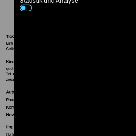
Statistik und Analyse
Zu
Zu
Zu
unserer
unserer
unserer
Instagram
Facebook
Letterboxd
Seite
Seite
Seite
Tickets
Eintritt 5 €
Geänderte Preise sind im Programm vermerkt.
Kinokasse
geöffnet 30 Minuten vor Beginn der ersten Vorstellung
Tel. + 49 30 20304-770
zeughauskino@dhm.de
Autor*innen
Presse
Kontakt
Newsletter
Impressum
Datenschutz