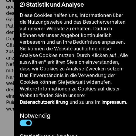
OmeU
SA 02.03. um 19.30 Uhr
Cristi Puiu, „the
2) Statistik und Analyse
godfather of Romanian cinema“ (
Variety
), der Pate,
dessen Filmtitel seit
Aurora
militärischen
Diese Cookies helfen uns, Informationen über
Geheimoperationen gleichen. In
Sieranevada
ist der
die Nutzungsweise und das Besucherverhalten
Patriarch schon eine Weile tot, und seine Witwe will
auf unserer Website zu erhalten. Dadurch
den wiederkehrenden Jahrestag nach alter Sitte seines
können wir unser Angebot kontinuierlich
Dorfes begehen. Dazu gehört ein Anzug, den einer der
verbessern und an Ihre Bedürfnisse anpassen.
Gäste, die in der engen Stadtwohnung
Sie können die Website auch ohne diese
zusammenkommen, geschenkt bekommt. Wenn er ihn
Analyse Cookies nutzen. Durch Klicken auf „Alle
anzieht, sitzt der Tote statt seiner am Tisch. Kinder,
auswählen“ erklären Sie sich einverstanden,
Neffen, Nachbarn und entfernte Verwandte müssen
dass wir Cookies zu Analyse-Zwecken setzen.
mit dem Essen auf den Popen warten – und auf die
Das Einverständnis in die Verwendung der
Nahtänderung am Anzug, der dem Auserwählten zu
Cookies können Sie jederzeit widerrufen.
weit ist. Die spannende Frage dabei ist, wer den Platz
Weitere Informationen zu Cookies auf dieser
des toten Königs, des abwesenden Patriarchen,
Website finden Sie in unserer
einnimmt, während die Gäste hungrig werden. Und
Datenschutzerklärung
und zu uns im
Impressum
.
Puiu wäre nicht „the godfather of Romanian cinema“,
wenn er darauf keine Antwort wüsste. (ir)
Notwendig