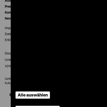
Autor*innen
Presse
Kontakt
Newsletter
Impressum
Datenschutz
Erklärung digitale Barrierefreiheit
Deutsches Historisches Museum
Unter den Linden 2
10117 Berlin
Gefördert mit Mitteln des Beauftragten der Bundesregierung für
Kultur und Medien
Alle auswählen