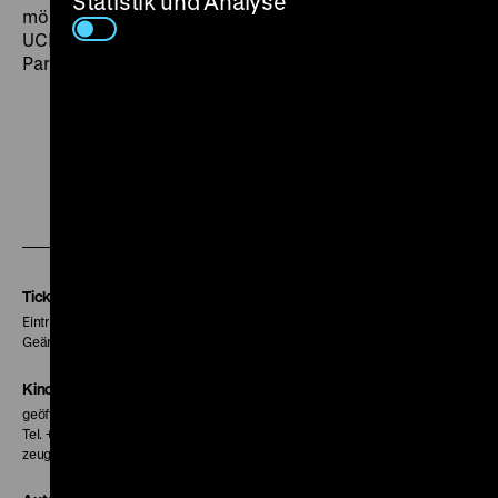
Statistik und Analyse
mörderisch sind.“ (Scott Nye). (lf) Preserved by the
UCLA Film and Television Archive in cooperation with
Paramount Pictures.
Zu
Zu
Zu
unserer
unserer
unserer
Instagram
Facebook
Letterboxd
Seite
Seite
Seite
Tickets
Eintritt 5 €
Geänderte Preise sind im Programm vermerkt.
Kinokasse
geöffnet 30 Minuten vor Beginn der ersten Vorstellung
Tel. + 49 30 20304-770
zeughauskino@dhm.de