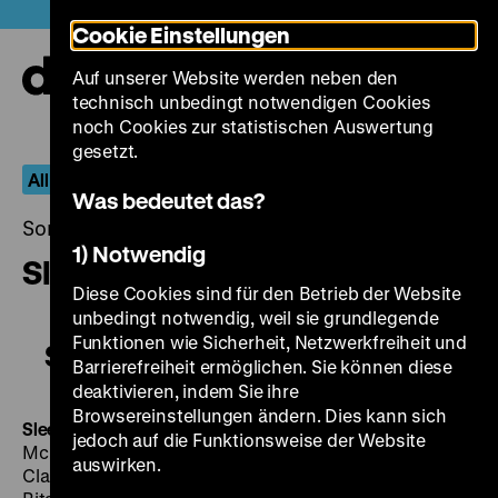
Direkt
Heute +
Cookie Einstellungen
zum
Seiteninhalt
Auf unserer Website werden neben den
springen
Navi
technisch unbedingt notwendigen Cookies
auf-
und
noch Cookies zur statistischen Auswertung
zuk
gesetzt.
All I Desire – Die Filme von Douglas Sirk
Was bedeutet das?
Sonntag, 31. Juli 2016, 20.30 - 00.00 Uhr
1) Notwendig
Sleep, My Love
Diese Cookies sind für den Betrieb der Website
unbedingt notwendig, weil sie grundlegende
Funktionen wie Sicherheit, Netzwerkfreiheit und
Sleep, My Love
Barrierefreiheit ermöglichen. Sie können diese
deaktivieren, indem Sie ihre
Browsereinstellungen ändern. Dies kann sich
Sleep, My Love
USA 1948, R: Douglas Sirk, B: St. Clair
jedoch auf die Funktionsweise der Website
McKelway, Leo Rosten, K: Joseph A. Valentine, D:
auswirken.
Claudette Colbert, Robert Cummings, Don Ameche,