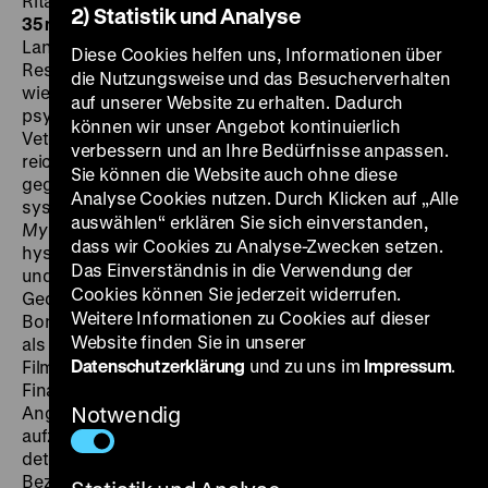
Rita Johnson, George Coulouris, Queenie Smith, 97‘
·
2) Statistik und Analyse
35 mm, OF
SO 31.07. um 20.30 Uhr + MI 03.08. um 20 Uhr
Lange fast komplett vergessen, inzwischen dank einer
Diese Cookies helfen uns, Informationen über
Restaurierung des UCLA Film and Television Archive
die Nutzungsweise und das Besucherverhalten
wiederentdeckt: Sirks vielleicht reinster und sicherlich
auf unserer Website zu erhalten. Dadurch
psychopathischster Film Noir. Claudette Colbert,
können wir unser Angebot kontinuierlich
Veteranin zahlloser Screwball-Klassiker, spielt die
verbessern und an Ihre Bedürfnisse anpassen.
reiche New Yorkerin Alison Courtland, die von einem
Sie können die Website auch ohne diese
gegen sein Starimage besetzten Don Ameche
Analyse Cookies nutzen. Durch Klicken auf „Alle
systematisch um den Verstand gebracht wird.
Sleep,
auswählen“ erklären Sie sich einverstanden,
My Love
variiert Motive klassischer Terrorfilme um
dass wir Cookies zu Analyse-Zwecken setzen.
hysterisierte Frauenkörper wie
Gaslight
oder
Suspicion
Das Einverständnis in die Verwendung der
und ist auch sonst Pulp in Reinform:
Cookies können Sie jederzeit widerrufen.
Gedächtnisverlust, Eifersucht, Drogenwahn und als
Weitere Informationen zu Cookies auf dieser
Bonus Hazel Brooks in einer denkwürdigen Nebenrolle
Website finden Sie in unserer
als mondän-diabolischer Vamp. Produziert wurde der
Datenschutzerklärung
und zu uns im
Impressum
.
Film von der Stummfilmlegende Mary Pickford. „Sirks
Finale suggeriert, dass der wahre Grund von Alisons
Angst – dass ein Mann ihrem Leben seinen Willen
Notwendig
aufzwängt – kein zufälliger, sondern ein kulturell
determinierter ist; und dass er deshalb auch all jenen
Beziehungen eignet, die nicht gleichermaßen