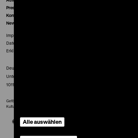
Presse
Kontakt
Newsletter
Impressum
Datenschutz
Erklärung digitale Barrierefreiheit
Deutsches Historisches Museum
Unter den Linden 2
10117 Berlin
Gefördert mit Mitteln des Beauftragten der Bundesregierung für
Kultur und Medien
Alle auswählen