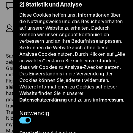
2) Statistik und Analyse
OmU
Diese Cookies helfen uns, Informationen über
R: Sara Driver, B: Kathleen Brennan, Sara Driver,
die Nutzungsweise und das Besucherverhalten
Lorenzo Mans, K: Jim Jarmusch, Frank Prinzi, D:
auf unserer Website zu erhalten. Dadurch
Suzanne Fletcher, Ann Magnuson, Stephen Chen,
können wir unser Angebot kontinuierlich
78‘
verbessern und an Ihre Bedürfnisse anpassen.
Sie können die Website auch ohne diese
Analyse Cookies nutzen. Durch Klicken auf „Alle
Sara Drivers
Sleepwalk
und Bette Grodons
Variety
auswählen“ erklären Sie sich einverstanden,
zeigen uns ein New York, das heute im Zuge diverser
dass wir Cookies zu Analyse-Zwecken setzen.
Gentrifizierungswellen verschwunden ist. Zusammen
Das Einverständnis in die Verwendung der
mit Jim Jarmusch gehört Driver zu den zentralen
Cookies können Sie jederzeit widerrufen.
Figuren einer New Yorker Kunstszene, die sich in den
Weitere Informationen zu Cookies auf dieser
siebziger Jahren in der Lower East Side angesiedelt
hatte.
Website finden Sie in unserer
Sleepwalk
beginnt mit der Darstellung eines
gewöhnlichen Lebens und endet in einem
Datenschutzerklärung
und zu uns im
Impressum
.
traumartigen Zustand, der wohl am ehesten dem des
Trance-Films entspricht. Die alleinerziehende Mutter
Notwendig
Nicole, die fließend Mandarin spricht, wird von dem
mysteriösen Dr. Gou beauftragt, ein seltsames
Manuskript zu übersetzen. Kaum hat Nicole mit der