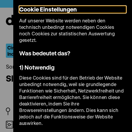
Direkt
Heute +
Cookie Einstellungen
zum
Seiteninhalt
Auf unserer Website werden neben den
springen
Navi
technisch unbedingt notwendigen Cookies
auf-
und
noch Cookies zur statistischen Auswertung
zuk
gesetzt.
Cinema Of Outsiders – Der US-amerikanische
Was bedeutet das?
Independent-Film 1977–1989
Sonntag, 13. Oktober 2013, 20.30 Uhr
1) Notwendig
Sleepwalk
Diese Cookies sind für den Betrieb der Website
unbedingt notwendig, weil sie grundlegende
Funktionen wie Sicherheit, Netzwerkfreiheit und
Barrierefreiheit ermöglichen. Sie können diese
deaktivieren, indem Sie ihre
Browsereinstellungen ändern. Dies kann sich
USA 1986
jedoch auf die Funktionsweise der Website
auswirken.
35mm