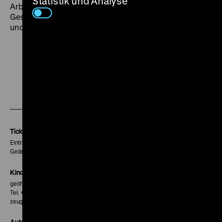
Statistik und Analyse
Arbeit begonnen, scheinen sich die zu übersetzenden
Geschichten auf unerklärliche Weise in ihrem Leben
und dem Leben ihrer Freunde zu materialisieren. (hb)
Zu
Zu
Zu
unserer
unserer
unserer
Instagram
Facebook
Letterboxd
Seite
Seite
Seite
Tickets
Eintritt 5 €
Geänderte Preise sind im Programm vermerkt.
Kinokasse
geöffnet 30 Minuten vor Beginn der ersten Vorstellung
Tel. + 49 30 20304-770
zeughauskino@dhm.de
Autor*innen