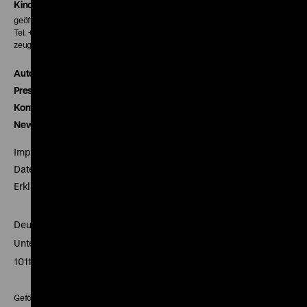
Kinokasse
geöffnet 30 Minuten vor Beginn der ersten Vorstellung
Tel. + 49 30 20304-770
zeughauskino@dhm.de
Autor*innen
Presse
Kontakt
Newsletter
Impressum
Datenschutz
Erklärung digitale Barrierefreiheit
Deutsches Historisches Museum
Unter den Linden 2
10117 Berlin
Gefördert mit Mitteln des Beauftragten der Bundesregierung für