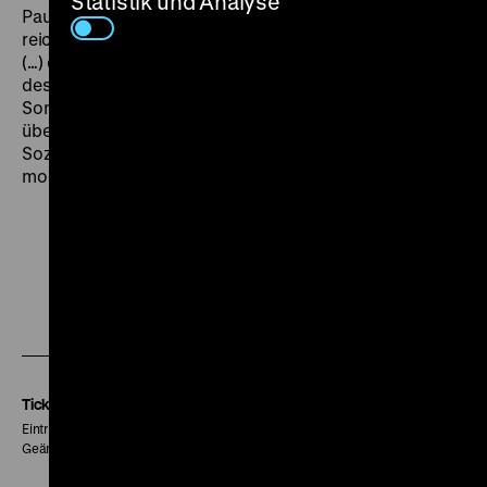
Statistik und Analyse
Paul Fejos Meisterwerk, „ist ein hoch über das Niveau
reichsdeutscher Filmproduktion emporragender Film,
(…) dessen Höhepunkte nicht vom Scheinwerferlicht
des Filmateliers sondern von einem echten
Sonnenstrahl dichterischer Gestaltungskunst
überglänzt werden.“ (17.12.1933) Eine lichte
Sozialutopie, ein Märchen von der Solidarität in den
modernen Städten, im Roten Wien. (bm)
Zu
Zu
Zu
unserer
unserer
unserer
Instagram
Facebook
Letterboxd
Seite
Seite
Seite
Tickets
Eintritt 5 €
Geänderte Preise sind im Programm vermerkt.