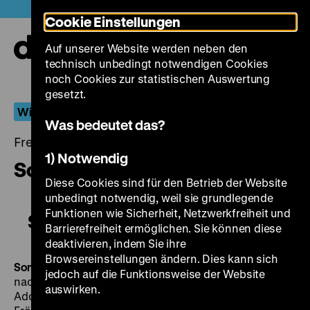
Direkt
Heute +
Cookie Einstellungen
zum
Seiteninhalt
Auf unserer Website werden neben den
springen
Navi
technisch unbedingt notwendigen Cookies
auf-
und
noch Cookies zur statistischen Auswertung
zuk
gesetzt.
Wiederentdeckt
Was bedeutet das?
Freitag, 06. September 2019, 18.30 - 00.00 Uhr
1) Notwendig
Sonnenstrahl
Diese Cookies sind für den Betrieb der Website
unbedingt notwendig, weil sie grundlegende
Funktionen wie Sicherheit, Netzwerkfreiheit und
Sonnenstrahl
Barrierefreiheit ermöglichen. Sie können diese
deaktivieren, indem Sie ihre
Browsereinstellungen ändern. Dies kann sich
Sonnenstrahl
AT 1933, R: Paul Fejos, B: Adolf Lantz
jedoch auf die Funktionsweise der Website
nach einem Sujet von Boris Palotai und Paul Fejos, K:
auswirken.
Adolf Weith, M: Ferenc Farkas, D: Annabella, Gustav