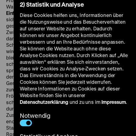
Fröhlich, Paul Otto, Annie Rosar, Jaro Fürth, Hans Marr,
2) Statistik und Analyse
Walter Brandt, 88’
· 35mm
FR 06.09. um 18.30 Uhr ·
Einführung: Brigitte Mayr
Der Vorhang im Kino öffnet
Diese Cookies helfen uns, Informationen über
sich. Wochenschauen künden auf der Leinwand von
die Nutzungsweise und das Besucherverhalten
gesellschaftlichen Ereignissen und gefährlichen
auf unserer Website zu erhalten. Dadurch
Zwischenfällen, von Arbeitslosigkeit weltweit – und
können wir unser Angebot kontinuierlich
damit sind wir bereits in Wien, anno 1933, bei einer
verbessern und an Ihre Bedürfnisse anpassen.
Schlange Wartender, denen schließlich beschieden
Sie können die Website auch ohne diese
wird, dass ihre Arbeitssuche für heute erfolglos
Analyse Cookies nutzen. Durch Klicken auf „Alle
bleiben wird. Einer fasst daraufhin einen Entschluss: Er
auswählen“ erklären Sie sich einverstanden,
schreibt ein paar Zeilen, will sein Leben beenden, da
dass wir Cookies zu Analyse-Zwecken setzen.
springt eine junge Frau vor ihm ins kalte Wasser und
Das Einverständnis in die Verwendung der
der Mann hinterher. Die fünfzig Schilling, die ihm die
Cookies können Sie jederzeit widerrufen.
Gemeinde danach für die Rettung ausbezahlt, werden
Weitere Informationen zu Cookies auf dieser
zum Startkapital umgewertet. Der Mann (Gustav
Website finden Sie in unserer
Fröhlich) und die Frau (Annabella) bleiben zusammen,
Datenschutzerklärung
und zu uns im
Impressum
.
schlagen sich als Kleinstunternehmer und Tagelöhner
durch. Bis ihnen schließlich, in neuerlicher Not, der
Zusammenhalt ihrer neuen Nachbarn im Gemeindebau
Notwendig
endgültig die Basis gibt für einen hoffnungsvollen
Start in die Zukunft. „
Sonnenstrahl
“, schreibt Fritz
Rosenfeld, eminenter Kritiker der
Arbeiter-Zeitung
über