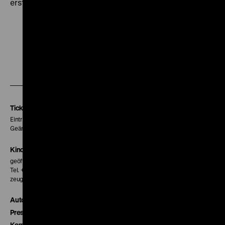
erst 1972 öffentlich gezeigt. (ph)
Zu
Zu
Zu
unserer
unserer
unserer
Instagram
Facebook
Letterboxd
Seite
Seite
Seite
Tickets
Eintritt 5 €
Geänderte Preise sind im Programm vermerkt.
Kinokasse
geöffnet 30 Minuten vor Beginn der ersten Vorstellung
Tel. + 49 30 20304-770
zeughauskino@dhm.de
Autor*innen
Presse
Kontakt