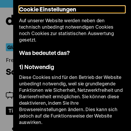
Direkt
Heute +
Cookie Einstellungen
zum
Seiteninhalt
Auf unserer Website werden neben den
springen
Navi
technisch unbedingt notwendigen Cookies
auf-
und
noch Cookies zur statistischen Auswertung
zuk
gesetzt.
Glück auf!
Was bedeutet das?
Freitag, 18. August 2023, 19.00 Uhr
1) Notwendig
Sonnensucher
Diese Cookies sind für den Betrieb der Website
unbedingt notwendig, weil sie grundlegende
Funktionen wie Sicherheit, Netzwerkfreiheit und
Eröffnung der Retrospektive und Einführung:
Barrierefreiheit ermöglichen. Sie können diese
Patrick Holzapfel
deaktivieren, indem Sie ihre
Browsereinstellungen ändern. Dies kann sich
Tickets
jedoch auf die Funktionsweise der Website
auswirken.
Sonnensucher