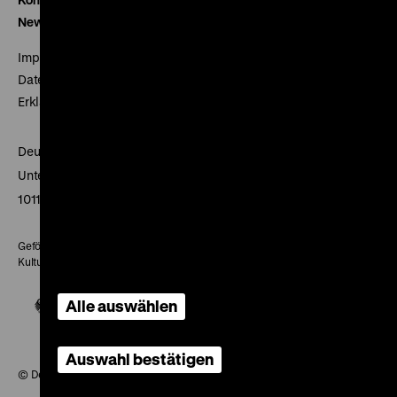
Newsletter
Impressum
Datenschutz
Erklärung digitale Barrierefreiheit
Deutsches Historisches Museum
Unter den Linden 2
10117 Berlin
Gefördert mit Mitteln des Beauftragten der Bundesregierung für
Kultur und Medien
Alle auswählen
Auswahl bestätigen
© Deutsches Historisches Museum, 2026