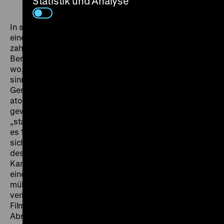
Statistik und Analyse
In stickigen Schwarz-Weiß-Bildern erzählt Konrad Wolf
eine Gründungsgeschichte der DDR. Er siedelt die
zahlreichen Konflikte der Nachkriegsjahre im
Bergarbeitermilieu der Wismut-AG im Erzgebirge an,
wo, so die fragwürdige Metapher, aus dem
sinnbildlichen Dreck die Sonne geborgen wurde.
Gemeint ist radioaktives Uran, das im Zuge des
atomaren Wettrüstens besonders an Bedeutung
gewann. In diese Welt sich nach Licht sehnender
„starker Männer“, wie es im Titelsong heißt, verschlägt
es 1950 die Frauen Lutz und Emmi. Um sie entspannt
sich ein Melodram, das in sich die ganze Sprengkraft
des jungen Staates enthält. Aufregende
Kamerafahrten und abrupte Schnitte geben dem Film
eine atemlose Rauheit, die hinter der Metaphorik das
mühsame, nur schwer mit sozialistischem Aufbruch zu
verbindende Leben der Arbeiter sichtbar macht. Da der
Film bei Fertigstellung nicht mehr zur außenpolitischen
Abrüstungsstrategie der Sowjetunion passte, wurde er