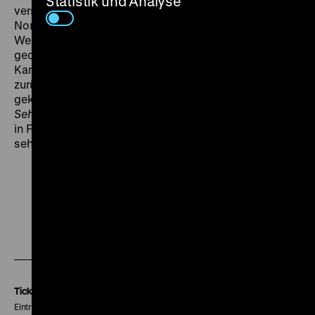
Statistik und Analyse
verstümmelt und vor allem in Schwarzweiß und
Normalformat zuließ, woraufhin es zum Bruch mit dem
West-Berliner Arthur Pohl, der der DEFA bis dahin treu
gedient hatte, kam und unter anderem der
Kameramann Joachim Hasler seinen Namen
zurückzog. Im Westen lief der Film, ebenfalls unsinnig
gekürzt, unter dem Titel
Parkplatz zur großen
Sehnsucht
. Hier wird die prachtvolle Originalfassung
in Farbe und Scope gezeigt, die seinerzeit nirgends zu
sehen war. (gym)
Zu
Zu
Zu
unserer
unserer
unserer
Instagram
Facebook
Letterboxd
Seite
Seite
Seite
Tickets
Eintritt 5 €