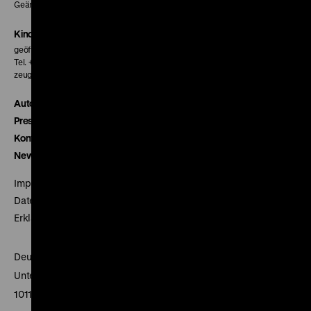
Geänderte Preise sind im Programm vermerkt.
Kinokasse
geöffnet 30 Minuten vor Beginn der ersten Vorstellung
Tel. + 49 30 20304-770
zeughauskino@dhm.de
Autor*innen
Presse
Kontakt
Newsletter
Impressum
Datenschutz
Erklärung digitale Barrierefreiheit
Deutsches Historisches Museum
Unter den Linden 2
10117 Berlin