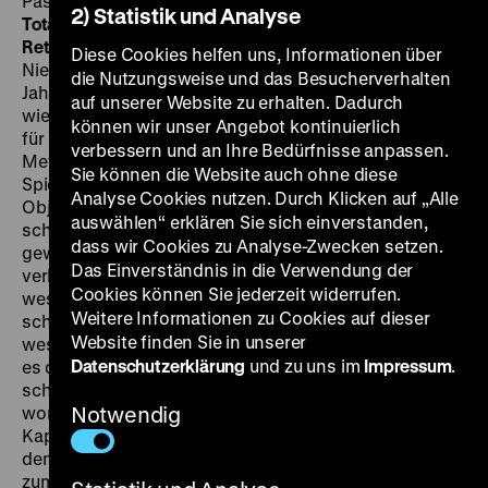
Pasetti, Willy A. Kleinau, 90’
·
DCP der Originalfassung in
2) Statistik und Analyse
Totalvision
FR 17.05. um 20 Uhr
·
Eröffnung der
Retrospektive
Nach dem ideologisch bedingten
Diese Cookies helfen uns, Informationen über
Niedergang ihrer Produktion Anfang der fünfziger
die Nutzungsweise und das Besucherverhalten
Jahre wollte die DEFA in der Mitte des Jahrzehnts
auf unserer Website zu erhalten. Dadurch
wieder Filme für ganz Deutschland, am besten gleich
können wir unser Angebot kontinuierlich
für den Weltmarkt schaffen. Ein Stoff des mit dem
verbessern und an Ihre Bedürfnisse anpassen.
Metier vertrauten Hans von Oettingen über das
Sie können die Website auch ohne diese
Spielcasino eines westlichen Kurorts, welches zum
Analyse Cookies nutzen. Durch Klicken auf „Alle
Objekt von Intrigen windiger Finanzjongleure wird,
auswählen“ erklären Sie sich einverstanden,
schien Spannung, interessantes Milieu und
dass wir Cookies zu Analyse-Zwecken setzen.
gewünschte politische Botschaft miteinander zu
Das Einverständnis in die Verwendung der
verbinden. Durch eine Kooperation mit einem
Cookies können Sie jederzeit widerrufen.
westdeutschen Partner (der offiziell seine
Weitere Informationen zu Cookies auf dieser
schwedische Firma agieren ließ) kam zudem viel
Website finden Sie in unserer
westliche Prominenz vor die Kamera. Allerdings erging
Datenschutzerklärung
und zu uns im
Impressum
.
es dann den erklärten Feinden des Westens so, wie es
schon 1939 in Ernst Lubitschs
Ninotschka
gezeigt
worden war: Unversehens erlagen sie den Reizen des
Notwendig
Kapitalismus und der Attraktivität des Ambientes, in
dem sich das gehobene Bürgertum bewegt. Das fand
zumindest die DDR-Zensur, die den teuren Film nur