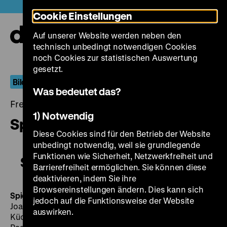
Direkt
Heute +
Cookie Einstellungen
zum
Seiteninhalt
Auf unserer Website werden neben den
springen
Navi
technisch unbedingt notwendigen Cookies
auf-
und
noch Cookies zur statistischen Auswertung
zuk
gesetzt.
Bilder von drüben
Was bedeutet das?
Freitag, 17. Mai 2019, 20.00 - 00.00 Uhr
1) Notwendig
Spielbank-Affäre
Diese Cookies sind für den Betrieb der Website
unbedingt notwendig, weil sie grundlegende
Funktionen wie Sicherheit, Netzwerkfreiheit und
Spielbank-Affäre
Barrierefreiheit ermöglichen. Sie können diese
deaktivieren, indem Sie ihre
Browsereinstellungen ändern. Dies kann sich
Spielbank-Affäre
DDR/SE 1957, R/B: Arthur Pohl, K:
jedoch auf die Funktionsweise der Website
Joachim Hasler, M: Martin Böttcher, D: Gertrud
auswirken.
Kückelmann, Jan Hendriks, Rudolf Forster, Peter