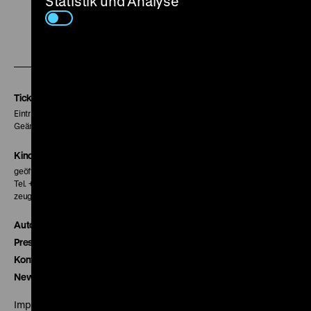
Statistik und Analyse
Zu
Zu
Zu
unserer
unserer
unserer
Instagram
Facebook
Letterboxd
Seite
Seite
Seite
Tickets
Eintritt 5 €
Geänderte Preise sind im Programm vermerkt.
Kinokasse
geöffnet 30 Minuten vor Beginn der ersten Vorstellung
Tel. + 49 30 20304-770
zeughauskino@dhm.de
Autor*innen
Presse
Kontakt
Newsletter
Impressum