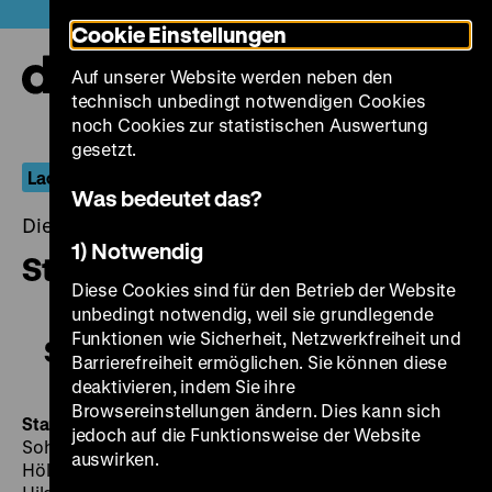
Direkt
Heute +
Cookie Einstellungen
zum
Seiteninhalt
Auf unserer Website werden neben den
springen
Navi
technisch unbedingt notwendigen Cookies
auf-
und
noch Cookies zur statistischen Auswertung
zuk
gesetzt.
Lachende Erben: Komödiantinnen der Stummfilmzeit
Was bedeutet das?
Dienstag, 05. Juli 2016, 19.00 - 00.00 Uhr
1) Notwendig
Startfieber
Diese Cookies sind für den Betrieb der Website
unbedingt notwendig, weil sie grundlegende
Funktionen wie Sicherheit, Netzwerkfreiheit und
Startfieber
Barrierefreiheit ermöglichen. Sie können diese
deaktivieren, indem Sie ihre
Browsereinstellungen ändern. Dies kann sich
Startfieber
DDR 1985, R/B: Konrad Petzold, K: Rolf
jedoch auf die Funktionsweise der Website
Sohre, M: Zdenek John, D: Klaus Manchen, Peter
auswirken.
Hölzel, Rudolf Ulrich, Gina Presgott, Monika