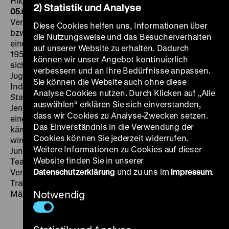
Hildebrand, 95' ·
35 mm
SA 02.07. um 20.30 Uhr + DI
2) Statistik und Analyse
05.07. um 20 Uhr
Die jeweils neu auszuhandelnden
Verhältnisse von Teamgeist und Einzelkämpfertum
Diese Cookies helfen uns, Informationen über
bzw. von Solidarität und Egoismus sind im Sportfilm
die Nutzungsweise und das Besucherverhalten
eine gern genutzte Konfliktdramaturgie. Der seit den
auf unserer Website zu erhalten. Dadurch
1950er Jahren für die DEFA tätige Konrad Petzold, der
können wir unser Angebot kontinuierlich
sich vor allem im Bereich von Kinder- und
verbessern und an Ihre Bedürfnisse anpassen.
Jugendfilmen, aber auch mit Science-Fiction- und
Sie können die Website auch ohne diese
Indianerfilmen einen Namen gemacht hatte, erzählt in
Analyse Cookies nutzen. Durch Klicken auf „Alle
Startfieber
die Geschichte der drei Sportler Holger,
auswählen“ erklären Sie sich einverstanden,
Jens und Ralf, die in der Nordischen Kombination um
dass wir Cookies zu Analyse-Zwecken setzen.
einen Platz in der Junioren-Nationalmannschaft
Das Einverständnis in die Verwendung der
kämpfen. Was als gemeinsames Miteinander beginnt,
Cookies können Sie jederzeit widerrufen.
wird zu einem sportlichen Konkurrenzkampf unter
Weitere Informationen zu Cookies auf dieser
Jungen. Ihre Freundschaft und der solidarische
Website finden Sie in unserer
Teamgeist werden auf eine harte Probe gestellt.
Datenschutzerklärung
und zu uns im
Impressum
.
Verschärft wird der Konflikt bei Wettkampf und
Training durch die Tatsache, dass sich alle in dasselbe
Mädchen verlieben. (mg)
Notwendig