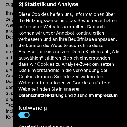
2) Statistik und Analyse
zugleich für Experimente öffnet.
Ihre Abschlussarbeit an der Filmhochschule,
Strop,
Diese Cookies helfen uns, Informationen über
zeigt das Model Marta in ihrem Alltag. Sie spricht
die Nutzungsweise und das Besucherverhalten
wenig, wird aber auf dem Laufsteg von vielen
auf unserer Website zu erhalten. Dadurch
angesehen. Abends liegt sie im Bett und schaut an die
können wir unser Angebot kontinuierlich
Decke, die ihr gesamtes Leben zu begrenzen scheint.
verbessern und an Ihre Bedürfnisse anpassen.
Sie können die Website auch ohne diese
In
Pytel blech
folgt Chytilová ihrem Interesse für
dokumentarische Formen und subjektive Perspektiven
Analyse Cookies nutzen. Durch Klicken auf „Alle
auf eine andere Art. Mit dem titelgebenden Sack voller
auswählen“ erklären Sie sich einverstanden,
Flöhe sind die Bewohnerinnen eines Wohnheims
dass wir Cookies zu Analyse-Zwecken setzen.
gemeint, das zu einer Textilfabrik gehört. Die
Das Einverständnis in die Verwendung der
Arbeiterinnen spielen sich selbst und improvisieren die
Cookies können Sie jederzeit widerrufen.
Dialoge. Die inszenierte Reportage, in der die Kamera
Weitere Informationen zu Cookies auf dieser
den Blick der neuen Bewohnerin Eva einnimmt und wir
Website finden Sie in unserer
aus dem Off ihre Gedanken hören, untersucht wie in
Datenschutzerklärung
und zu uns im
Impressum
.
einer soziologischen Feldstudie das Leben von
Textilarbeiterinnen, ihre Handlungsräume für
Notwendig
individuelle Freiheiten und den Druck, der von der
Konformität im Kollektiv ausgeht. (mbh)