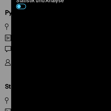
Statistik und Analyse
Pytel blech
CS 1961 / 1962
DCP
OmeU
CS 1962, R/B: Věra Chytilová, K: Jaromír Šofr, D:
Helga Čočková, 43’
Strop
CS 1961