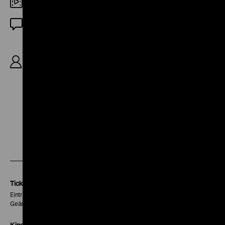
DCP
OmeU
R: Věra Chytilová, B: Věra Chytilová, Pavel
Juráček, K: Jaromír Šofr, D: Marta Kaňovská, Josef
Abrhám, Julián Chytil, Jaroslav Satoranský, Jiří
Menzel, 42’
Zu
Zu
Zu
unserer
unserer
unserer
Instagram
Facebook
Letterboxd
Seite
Seite
Seite
Tickets
Eintritt 5 €
Geänderte Preise sind im Programm vermerkt.
Kinokasse