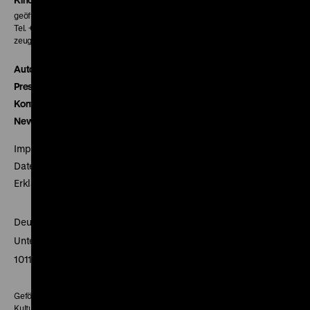
geöffnet 30 Minuten vor Beginn der ersten Vorstellung
Tel. + 49 30 20304-770
zeughauskino@dhm.de
Autor*innen
Presse
Kontakt
Newsletter
Impressum
Datenschutz
Erklärung digitale Barrierefreiheit
Deutsches Historisches Museum
Unter den Linden 2
10117 Berlin
Gefördert mit Mitteln des Beauftragten der Bundesregierung für
Kultur und Medien