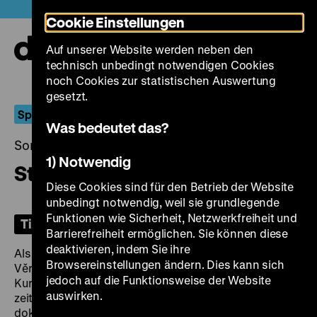
Direkt
Heute +
Cookie Einstellungen
zum
Seiteninhalt
Auf unserer Website werden neben den
springen
Navi
technisch unbedingt notwendigen Cookies
auf-
und
noch Cookies zur statistischen Auswertung
zuk
gesetzt.
Sprengmeisterin
Was bedeutet das?
Sonntag, 10. Dezember 2023, 18.30 Uhr
1) Notwendig
Strop & Pytel blech
Diese Cookies sind für den Betrieb der Website
unbedingt notwendig, weil sie grundlegende
Funktionen wie Sicherheit, Netzwerkfreiheit und
Tickets
Barrierefreiheit ermöglichen. Sie können diese
deaktivieren, indem Sie ihre
Als eine Formensprengerin positioniert sich die junge
Browsereinstellungen ändern. Dies kann sich
Věra Chytilová bereits mit ihren ersten beiden
jedoch auf die Funktionsweise der Website
Kurzfilmen: Sie setzt sich vom biederen
auswirken.
zeitgenössischen Film ab, indem sie ihr
dokumentarisch geschultes Auge nutzt und sich