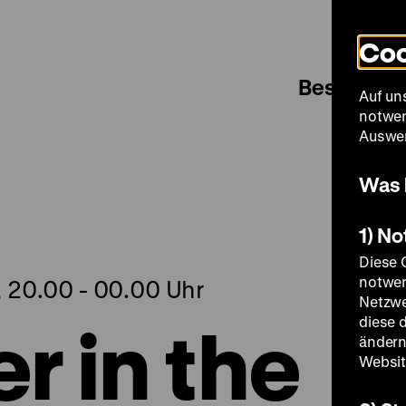
Coo
Besuch
Auf un
notwen
Auswer
Was 
1) N
Diese 
notwen
 20.00 - 00.00 Uhr
Netzwe
 in the
diese 
ändern
Websit