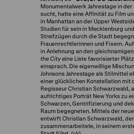
Monumentalwerk
Jahrestage
in der
sucht, hatte eine Affinität zu Film 
in Manhattan an der Upper Westside,
Studien für sein in Mecklenburg un
Streifzügen durch die Stadt begegn
Frauenrechtlerinnen und Fixern. Auf
in Anlehnung an den gleichnamige
the City
eine Liste favorisierter Plä
einsprach. Die eigenwillige Mischung
Johnsons
Jahrestage
als Stilmittel
einer glücklichen Konstellation m
Regisseur Christian Schwarzwald, 
aufrichtiges Porträt New Yorks zu e
Schwarzen, Gentrifizierung und dek
Raum begegneten. Mittels der neu
entwirft Christian Schwarzwald, de
zusammenarbeitete, in seinem ersten
Stadt führt. (ck)