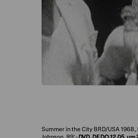
Summer in the City BRD/USA 1968, 
Johnson, 89‘
·
DVD, DF
DO 12.05. um 