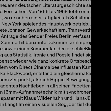
 neueren deutschen Literaturgeschichte seinesglei
und Fernsehen. Von 1966 bis 1968 lebte er mit seiner 
 wo er neben einer Tätigkeit als Schulbuchlektor e
d New York spielendes Hauptwerk betrieb. Auf sein
ete Johnson Gewerkschaftlern, Transvestiten,
 Anfrage des Sender Freies Berlin verfasste er 1968
n Sommerhit benannte Dokumentarfilmprojekt
Summ
tze sowie einen Kommentar, den er schließlich selbst
 aus Statistik, Ironie und Poesie findet sich später 
 ebenso wieder wie ganz konkrete Ortsbeschreibunge
it dem vom Direct Cinema beeinflussten Kameraman
aka Blackwood, entstand ein gleichermaßen spröde
inem Zeitpunkt, als sich Hippie-Bewegung, Proteste
adentes Nachtleben in all seinen Facetten auf eng
en 16mm-Aufnahmetechnik mit synchronem Original
r später mit Klaus Wildenhahn und Hans-Jürgen Syb
 Langfilm einen visuellen Sog, der tief durch die A