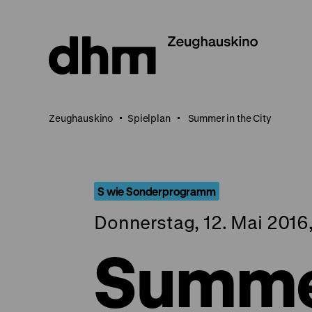
Direkt
zum
Seiteninhalt
springen
Zeughauskino
Spielplan
Summer in the City
S wie Sonderprogramm
Donnerstag, 12. Mai 2016,
Summer