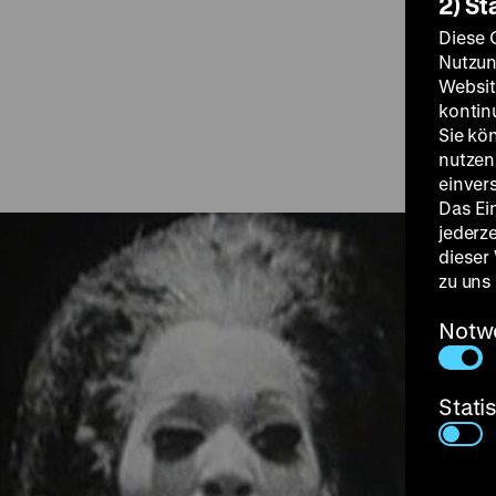
2) St
Diese 
Nutzun
Websit
kontin
Sie kö
nutzen.
einver
Das Ei
jederz
dieser
zu uns
Notw
Stati