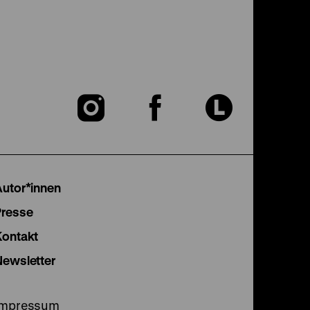
Zu
Zu
Zu
unserer
unserer
unser
Instagram
Facebook
Lette
Autor*innen
Seite
Seite
Seite
Presse
Kontakt
Newsletter
Impressum