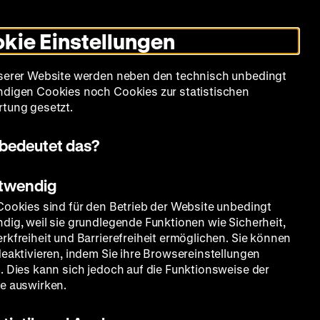
Leichte
Gebärdensprache
Suche
Heute +
Deutsch
Englisch
DHM
Dunklen
De
En
Sprache
Modus
kie Einstellungen
umschalten
Spielplan
Filmreihen
Über uns
serer Website werden neben den technisch unbedingt
digen Cookies noch Cookies zur statistischen
tung gesetzt.
bedeutet das?
otwendig
Cookies sind für den Betrieb der Website unbedingt
dig, weil sie grundlegende Funktionen wie Sicherheit,
rkfreiheit und Barrierefreiheit ermöglichen. Sie können
deaktivieren, indem Sie ihre Browsereinstellungen
. Dies kann sich jedoch auf die Funktionsweise der
e auswirken.