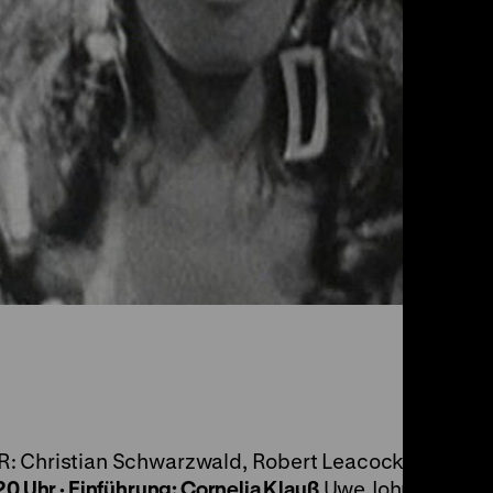
R: Christian Schwarzwald, Robert Leacock, Text: U
20 Uhr
·
Einführung: Cornelia Klauß
Uwe Johnson, de