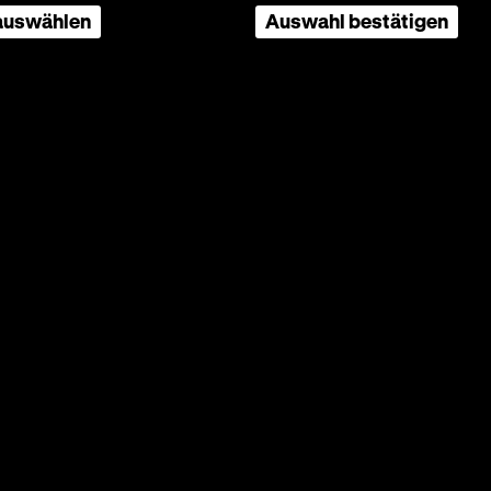
 auswählen
Auswahl bestätigen
ér
i Korga,
8.10.
n einer