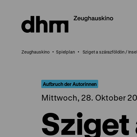
Direkt
zum
Seiteninhalt
springen
Zeughauskino
Spielplan
Sziget a szárazföldön / Ins
Aufbruch der Autorinnen
Mittwoch, 28. Oktober 20
Sziget