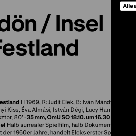
Alle
dön / Insel
Festland
Festland
H 1969, R: Judit Elek, B: Iván Mándy, K: Elem
yi Kiss, Éva Almási, István Dégi, Lucy Hamvay, Gyur
ztor, 80’ ·
35 mm, OmU
SO 18.10. um 16.30 Uhr + MI 2
bel
Halb surrealer Spielfilm, halb Dokumentation der
der 1960er Jahre, handelt Eleks erster Spielfilm vo