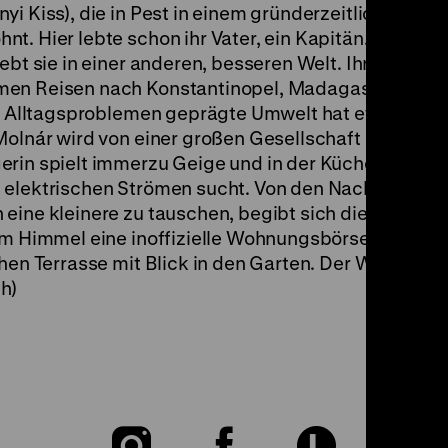
yi Kiss), die in Pest in einem gründerzeitlichen Mi
nt. Hier lebte schon ihr Vater, ein Kapitän. Umgeb
ebt sie in einer anderen, besseren Welt. Ihre Erzäh
men Reisen nach Konstantinopel, Madagaskar und 
von Alltagsproblemen geprägte Umwelt hat etwas
 Molnár wird von einer großen Gesellschaft auf dem
rin spielt immerzu Geige und in der Küche sitzt ein
 elektrischen Strömen sucht. Von den Nachbarn ge
 eine kleinere zu tauschen, begibt sich die alte D
em Himmel eine inoffizielle Wohnungsbörse etabliert
chen Terrasse mit Blick in den Garten. Der Wechsel s
h)
Zu
Zu
Zu