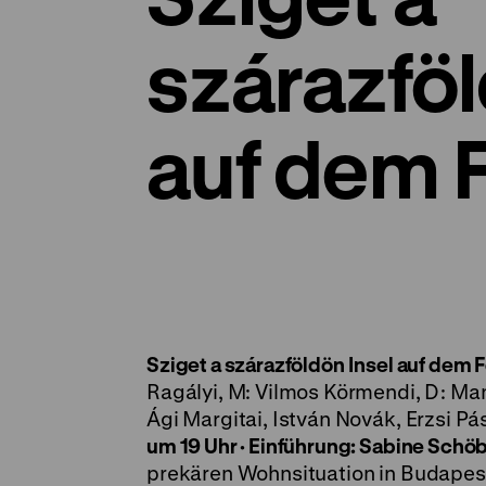
szárazföl
auf dem 
Sziget a szárazföldön
Insel auf dem 
Ragályi, M: Vilmos Körmendi, D: Man
Ági Margitai, István Novák, Erzsi Pás
um 19 Uhr · Einführung: Sabine Schö
prekären Wohnsituation in Budapest 