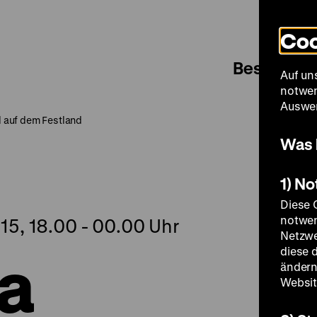
Coo
Besuch
Auf un
notwen
Auswer
el auf dem Festland
Was 
1) N
Diese 
notwen
15, 18.00 - 00.00 Uhr
Netzwe
 a
diese 
ändern
Websit