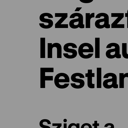
száraz
Insel 
Festla
Sziget a