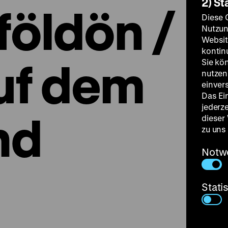
2) St
földön /
Diese 
Nutzun
Websit
kontin
auf dem
Sie kö
nutzen.
einver
Das Ei
jederz
nd
dieser
zu uns
Notw
Stati