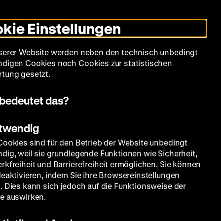
Leichte
Gebärdensprache
Suche
Heute +
Deutsch
Englisch
DHM
Dunklen
De
En
Sprache
Modus
kie Einstellungen
umschalten
Spielplan
Filmreihen
Über uns
serer Website werden neben den technisch unbedingt
digen Cookies noch Cookies zur statistischen
tung gesetzt.
bedeutet das?
otwendig
Cookies sind für den Betrieb der Website unbedingt
dig, weil sie grundlegende Funktionen wie Sicherheit,
rkfreiheit und Barrierefreiheit ermöglichen. Sie können
deaktivieren, indem Sie ihre Browsereinstellungen
. Dies kann sich jedoch auf die Funktionsweise der
e auswirken.