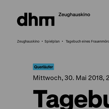
Direkt
zum
Seiteninhalt
springen
Zeughauskino
Spielplan
Tagebuch eines Frauenmör
Querläufer
Mittwoch, 30. Mai 2018, 
Tagebu