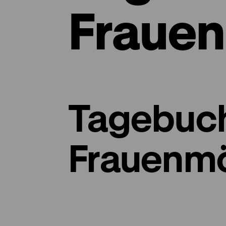
Fraue
Tagebuch
Frauenm