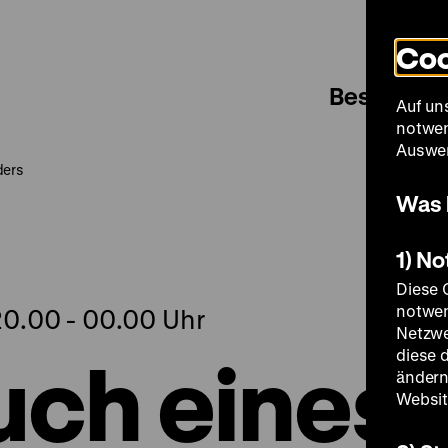
Coo
Besuch
Auf un
notwen
Auswer
ders
Was 
1) N
Diese 
notwen
20.00 - 00.00 Uhr
Netzwe
ch eines
diese 
ändern
Websit