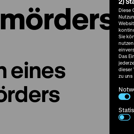
2) St
nmörders
Diese 
Nutzun
Websit
kontin
Sie kö
nutzen.
einver
Das Ei
 eines
jederz
dieser
zu uns
örders
Notw
Stati