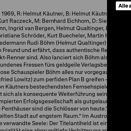
Alle
1969, R: Helmut Käutner, B: Helmut Käutner nach I
urt Raczeck, M: Bernhard Eichhorn, D: Siegfried Low
, Ingrid van Bergen, Helmut Qualtinger, Elisabeth
stiane Schröder, Kurt Buecheler, Martin Hirthe, 10
iedermann Rudi Böhm (Helmut Qualtinger) zum Re
ten Freund und erfährt, dass authentische Revolverbla
-Renner sind. Also lanciert sich Böhm als langjähr
undenes Fressen fürs geldgeile Verlagsbetrieb-
lose Schauspieler Böhm alles nur vorgegaukelt hat, 
ied Lowitz) zum perfiden Plan B greifen – soll er ha
 von Käutners bestechendsten Fernsehspielen: Was a
 sich als konsequente Weiterführung seiner zeitkri
pierten Erfolgsgesellschaft als gutgelaunte
 Penthäuser sind die Schlösser von heute.“ Oder: „
eilten Stadt auf engstem Raum.“ Im Austro-Kabaret
 verwandte Seele: Der Titelantiheld ist eine mörde
Jovialität eine abgrundtiefe Verbitterung spürbar wir