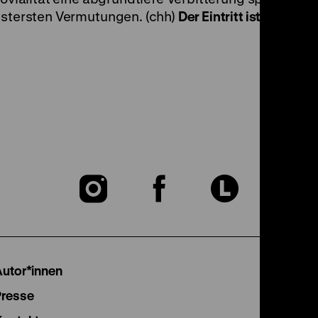
instersten Vermutungen. (chh)
Der Eintritt ist frei.
Zu
Zu
Zu
unserer
unserer
unser
Instagram
Facebook
Lette
Autor*innen
Seite
Seite
Seite
Presse