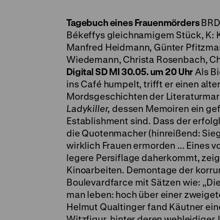
Tagebuch eines Frauenmörders
BRD 
Békeffys gleichnamigem Stück, K: K
Manfred Heidmann, Günter Pfitzmann
Wiedemann, Christa Rosenbach, Chri
Digital SD
MI 30.05. um 20 Uhr
Als B
ins Café humpelt, trifft er einen al
Mordsgeschichten der Literaturmarkt
Ladykiller,
dessen Memoiren ein gef
Establishment sind. Dass der erfolg
die Quotenmacher (hinreißend: Siegfr
wirklich Frauen ermorden ... Eines
legere Persiflage daherkommt, zeigt
Kinoarbeiten. Demontage der korrum
Boulevardfarce mit Sätzen wie: „Die
man leben: hoch über einer zweiget
Helmut Qualtinger fand Käutner eine
Witzfigur, hinter deren wehleidiger 