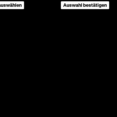
 auswählen
Auswahl bestätigen
stván
itz,
0'
·
ndezvous
tt-
iger
lässt
lt
ls
tischen
So muss
tgenie
rische
d. Die