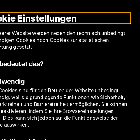
Leichte
Gebärdensprache
Suche
Heute +
Deutsch
Englisch
DHM
Dunklen
De
En
Sprache
Modus
kie Einstellungen
umschalten
Spielplan
Filmreihen
Über uns
serer Website werden neben den technisch unbedingt
digen Cookies noch Cookies zur statistischen
tung gesetzt.
bedeutet das?
otwendig
Cookies sind für den Betrieb der Website unbedingt
dig, weil sie grundlegende Funktionen wie Sicherheit,
rkfreiheit und Barrierefreiheit ermöglichen. Sie können
deaktivieren, indem Sie ihre Browsereinstellungen
. Dies kann sich jedoch auf die Funktionsweise der
e auswirken.