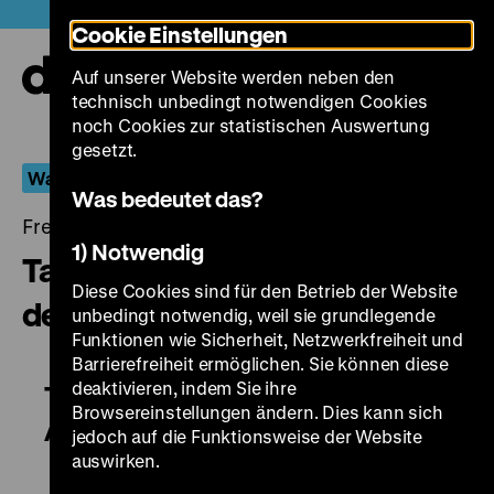
Direkt
Heute +
Cookie Einstellungen
zum
Seiteninhalt
Auf unserer Website werden neben den
springen
Navi
technisch unbedingt notwendigen Cookies
auf-
und
noch Cookies zur statistischen Auswertung
zuk
gesetzt.
Was Volk und Führer liebten...
Was bedeutet das?
Freitag, 03. Juli 2015, 21.00 - 00.00 Uhr
1) Notwendig
Tarzan the Ape Man / Tarzan,
Diese Cookies sind für den Betrieb der Website
der Affenmensch
unbedingt notwendig, weil sie grundlegende
Funktionen wie Sicherheit, Netzwerkfreiheit und
Barrierefreiheit ermöglichen. Sie können diese
deaktivieren, indem Sie ihre
Tarzan the Ape Man / Tarzan, der
Browsereinstellungen ändern. Dies kann sich
Affenmensch
jedoch auf die Funktionsweise der Website
auswirken.