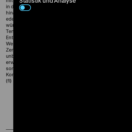
Statistik und Analyse
mit vieler Mühe befreit. Ein Film, der das rein Triebhafte
in den Vordergrund stelle, in seiner Tendenz darauf
hinauslaufe, daß ein Urwaldmensch, ja selbst ein Affe,
edelster Seelenregungen fähig und als Ehepartner
würdig sei, laufe den bevölkerungspolitischen
Tendenzen des Nationalsozialismus entgegen.“ Die
Entscheidung vom 2.3.1934 markiert einen
Wendepunkt in der nationalsozialistischen
Zensurpolitik, die für die Studios fortan immer
unberechenbarer wurde und oftmals den Anschein
erweckte, keine inhaltlichen Interessen zu verfolgen,
sondern lediglich besonders erfolgversprechende
Konkurrenz vom deutschen Film fernhalten zu wollen.
(fl)
Zu
Zu
Zu
unserer
unserer
unserer