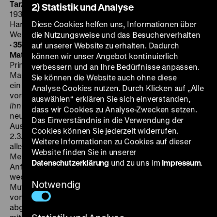
Tarzan the Ape Man / Tarzan, der Affenmensch
USA
2) Statistik und Analyse
1932, R: W.S. Van Dyke, B: Cyril Hume, Ivor Novello, K:
Harold Rosson, Clyde De Vinna, D: Johnny
Diese Cookies helfen uns, Informationen über
Weissmuller, C. Aubrey Smith, Maureen O'Sullivan, 100‘
die Nutzungsweise und das Besucherverhalten
· 35 mm, OF
FR 03.07. um 21 Uhr
·
Einführung: Stefanie
auf unserer Website zu erhalten. Dadurch
Mathilde Frank
Tarzan
war am 9.1.1933 im Berliner
können wir unser Angebot kontinuierlich
Primus Palast gestartet, also noch vor der
verbessern und an Ihre Bedürfnisse anpassen.
Machtübernahme der Nationalsozialisten. Als der Film
Sie können die Website auch ohne diese
ein gutes Jahr später erneut der Oberprüfstelle
Analyse Cookies nutzen. Durch Klicken auf „Alle
vorgelegt wurde, hatte ihn bereits jeder gesehen, der
auswählen“ erklären Sie sich einverstanden,
ihn
hatte sehen wollen. Es ging lediglich darum, mit der
dass wir Cookies zu Analyse-Zwecken setzen.
neuen Filmgesetzgebung ein Exempel zu statuieren.
Das Einverständnis in die Verwendung der
Aus dem Protokoll der Zensurentscheidung vom
Cookies können Sie jederzeit widerrufen.
2.3.1934: „Im nationalsozialistischen Staate werde mit
Weitere Informationen zu Cookies auf dieser
allen Kräften daran gearbeitet, in der öffentlichen
Website finden Sie in unserer
Meinung für eine Gattenwahl unter höchsten
Datenschutzerklärung
und zu uns im
Impressum
.
Anforderungen das Verantwortungsbewußtsein zu
wecken. Auch die Begriffe von Ehe, Weibtum und
Notwendig
Mutterschaft würden wieder zu Ehren gebracht und
von der oberflächlichen, ganz auf das Sexuelle
abgestellten Verzerrung durch die vergangene Epoche