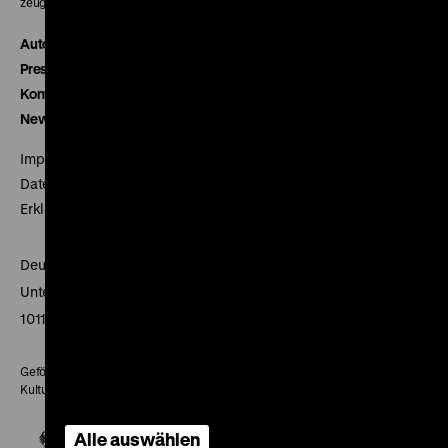
zeughauskino@dhm.de
Autor*innen
Presse
Kontakt
Newsletter
Impressum
Datenschutz
Erklärung digitale Barrierefreiheit
Deutsches Historisches Museum
Unter den Linden 2
10117 Berlin
Gefördert mit Mitteln des Beauftragten der Bundesregierung für
Kultur und Medien
Alle auswählen