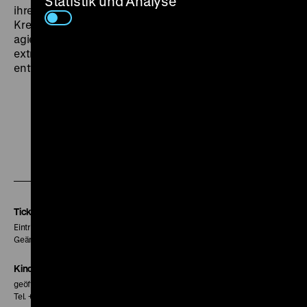
Statistik und Analyse
ihrem Lächeln einen verdorbenen Charakter verlieh. Im
Kreise eines unter der Idee des Method Acting
agierenden Ensembles konnte Schell ihr Spiel der
extremen Emotionen auf eine ganz neue Weise
entfalten. (sa)
Zu
Zu
Zu
unserer
unserer
unserer
Instagram
Facebook
Letterboxd
Seite
Seite
Seite
Tickets
Eintritt 5 €
Geänderte Preise sind im Programm vermerkt.
Kinokasse
geöffnet 30 Minuten vor Beginn der ersten Vorstellung
Tel. + 49 30 20304-770