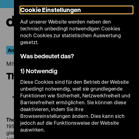
Direkt
Heute +
Cookie Einstellungen
zum
Seiteninhalt
Auf unserer Website werden neben den
springen
Navi
technisch unbedingt notwendigen Cookies
auf-
und
noch Cookies zur statistischen Auswertung
zuk
gesetzt.
Antlitz ohne Grenzen
Was bedeutet das?
Mittwoch, 30. Januar 2019, 20.00 - 00.00 Uhr
1) Notwendig
The Brothers Karamazov
Diese Cookies sind für den Betrieb der Website
unbedingt notwendig, weil sie grundlegende
Funktionen wie Sicherheit, Netzwerkfreiheit und
The Brothers Karamazov
Barrierefreiheit ermöglichen. Sie können diese
deaktivieren, indem Sie ihre
Browsereinstellungen ändern. Dies kann sich
The Brothers Karamazov
Die Brüder Karamasow
US
jedoch auf die Funktionsweise der Website
1958, R: Richard Brooks, B: Richard Brooks nach dem
auswirken.
gleichnamigen Roman von Fjodor Dostojewski, K: