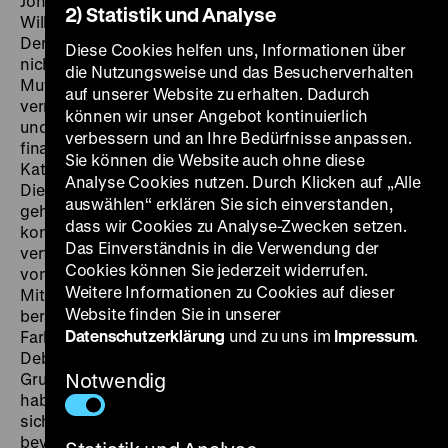
John Alton, D: Yul Brynner, Maria Schell, Claire Bloom,
2) Statistik und Analyse
William Shatner, 145‘
·
35mm, OF
MI 30.01. um 20 Uhr
Der heißblütige Soldat Dimitri kann seinen Vater Fjodor
Diese Cookies helfen uns, Informationen über
nicht ausstehen, hat er ihn doch um das Erbe seiner
die Nutzungsweise und das Besucherverhalten
Mutter betrogen. Sein Bruder Alexej, ein junger Novize,
auf unserer Website zu erhalten. Dadurch
vermittelt zwischen Sohn und Vater und überbringt ab
können wir unser Angebot kontinuierlich
und an Dimitri von Fjodor geliehene Geldsummen. Alle
verbessern und an Ihre Bedürfnisse anpassen.
finanziellen Probleme wären durch eine Heirat mit
Sie können die Website auch ohne diese
Katja gelöst, doch Dimitri verliebt sich in Gruschenka.
Analyse Cookies nutzen. Durch Klicken auf „Alle
Die geschäftstüchtige Frau ist eine Vertraute des
auswählen“ erklären Sie sich einverstanden,
gehassten Vaters … Die Dostojewski-Adaption ist die
dass wir Cookies zu Analyse-Zwecken setzen.
konsequent realisierte Vision Richard Brooks. Brooks
Das Einverständnis in die Verwendung der
verfilmte sein eigenes auf einer Romanbearbeitung
Cookies können Sie jederzeit widerrufen.
von Julius und Philip Epstein beruhendes Drehbuch.
Weitere Informationen zu Cookies auf dieser
Mit Kameramann John Alton entwickelte er eine
Website finden Sie in unserer
berauschende, um die Farben Rot und Blau kreisende
Datenschutzerklärung
und zu uns im
Impressum
.
Farbdramaturgie. Und Brooks setzte die Hollywood-
Debütantin Maria Schell als Darstellerin von
Gruschenka durch. Die Fama berichtet, die Schweizerin
Notwendig
habe sich gegen Marylin Monroe behauptet. Die hatte
sich aber von dem Projekt bereits verabschiedet,
bevor Maria Schell sich ins Gespräch brachte und