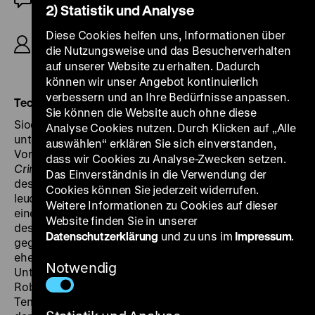
2) Statistik und Analyse
R: Robert Siodmak, B: Roland Kibbee, K: Otto
Diese Cookies helfen uns, Informationen über
Heller, D: Burt Lancaster, Nick Cravat, Eva Bartok,
die Nutzungsweise und das Besucherverhalten
Torin Thatcher, 104’
auf unserer Website zu erhalten. Dadurch
können wir unser Angebot kontinuierlich
verbessern und an Ihre Bedürfnisse anpassen.
Technicolor, OF mit dän. UT
Sie können die Website auch ohne diese
Siodmaks dritte Zusammenarbeit mit Burt Lancaster
Analyse Cookies nutzen. Durch Klicken auf „Alle
unterscheidet sich völlig von den beiden
auswählen“ erklären Sie sich einverstanden,
Vorgängerfilmen
The Killers
und
Criss Cross
. Mit
The
dass wir Cookies zu Analyse-Zwecken setzen.
Crimson Pirate
verlässt Siodmak die düsteren Welten
Das Einverständnis in die Verwendung der
des Film Noir, denn die Welt des roten Korsaren
Cookies können Sie jederzeit widerrufen.
leuchtet in knallbuntem Technicolor. Die Story um
Weitere Informationen zu Cookies auf dieser
einen Piratenkapitän, der in der Karibik gegen Ende
Website finden Sie in unserer
des 18. Jahrhunderts in einen Unabhängigkeitskampf
Datenschutzerklärung
und zu uns im
Impressum
.
gegen die britischen Besatzer hineingezogen wird, ist
eher nebensächlich.
The Crimson Pirate
ist
Notwendig
Unterhaltungskino
at its best
: „Dieser Piratenfilm
Robert Siodmaks ist ein ununterbrochenes Furioso an
Temperament, Tempo und parodistischem Witz, bei