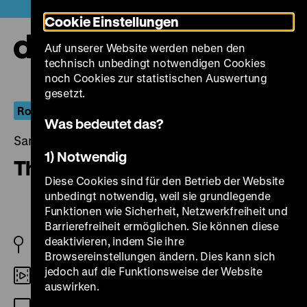
Direkt
Heute +
Cookie Einstellungen
zum
Seiteninhalt
Auf unserer Website werden neben den
springen
Navi
technisch unbedingt notwendigen Cookies
auf-
und
noch Cookies zur statistischen Auswertung
zuk
gesetzt.
Robert Siodmak
Was bedeutet das?
Samstag, 31. Mai 2014, 18.30 - 00.00 Uhr
1) Notwendig
The Crimson Pirate
Diese Cookies sind für den Betrieb der Website
unbedingt notwendig, weil sie grundlegende
Funktionen wie Sicherheit, Netzwerkfreiheit und
Barrierefreiheit ermöglichen. Sie können diese
deaktivieren, indem Sie ihre
USA 1952
Browsereinstellungen ändern. Dies kann sich
jedoch auf die Funktionsweise der Website
35mm
auswirken.
OF