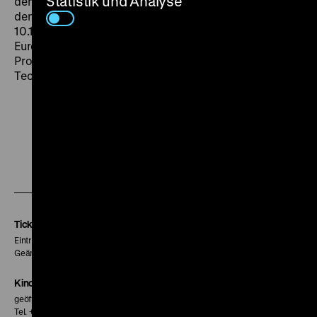
Statistik und Analyse
dem die Fülle der unwahrscheinlichsten Einfälle fast
den Film zu sprengen droht.“ (
Der Tagesspiegel
,
10.1.1953).
The Crimson Pirate
, der bereits komplett in
Europa gedreht wurde, war Siodmaks letzte Hollywood
Produktion. Wir zeigen eine zeitgenössische
Technicolor-Verleihkopie. (fl)
Zu
Zu
Zu
unserer
unserer
unserer
Instagram
Facebook
Letterboxd
Seite
Seite
Seite
Tickets
Eintritt 5 €
Geänderte Preise sind im Programm vermerkt.
Kinokasse
geöffnet 30 Minuten vor Beginn der ersten Vorstellung
Tel. + 49 30 20304-770