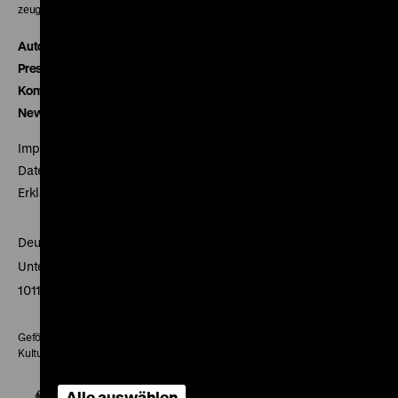
zeughauskino@dhm.de
Autor*innen
Presse
Kontakt
Newsletter
Impressum
Datenschutz
Erklärung digitale Barrierefreiheit
Deutsches Historisches Museum
Unter den Linden 2
10117 Berlin
Gefördert mit Mitteln des Beauftragten der Bundesregierung für
Kultur und Medien
Alle auswählen