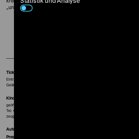
Statistik und Analyse
kreiert feinsinnig einen Dialog zwischen „seiner“ und
„unserer“ Welt. (mlf)
Zu
Zu
Zu
unserer
unserer
unserer
Instagram
Facebook
Letterboxd
Seite
Seite
Seite
Tickets
Eintritt 5 €
Geänderte Preise sind im Programm vermerkt.
Kinokasse
geöffnet 30 Minuten vor Beginn der ersten Vorstellung
Tel. + 49 30 20304-770
zeughauskino@dhm.de
Autor*innen
Presse