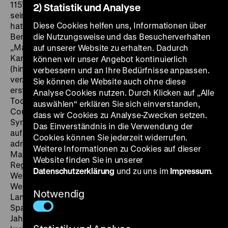
115’ ·
DCP, OF, Berlinpremiere
SA 12.10. um 15 Uhr
Wie
2) Statistik und Analyse
seine Zeitgenossen Eisenstein, Cocteau und Fellini so
Diese Cookies helfen uns, Informationen über
hat auch Orson Welles „mit den Augen gedacht“. Im
Bereich des Theaters und Films gilt Welles als ein
die Nutzungsweise und das Besucherverhalten
„Magier“. Aber er war auch ein geübter, scharfsichtiger
auf unserer Website zu erhalten. Dadurch
Karikaturist, der Briefe, Tagebücher und Postkarten mit
können wir unser Angebot kontinuierlich
(hinterhältig-witzigen) Portraits seiner Mitmenschen
verbessern und an Ihre Bedürfnisse anpassen.
verzierte. In einer faszinierenden Dokumentation, die
Sie können die Website auch ohne diese
erstmals mit Material aus dem Archiv von Welles’
Analyse Cookies nutzen. Durch Klicken auf „Alle
Tochter und Alleinerbin Beatrice arbeitet, stellt Mark
auswählen“ erklären Sie sich einverstanden,
Cousins diese Seite des Künstlers mit großer
dass wir Cookies zu Analyse-Zwecken setzen.
Sympathie vor. Sein ungewöhnlicher Film verzichtet
Das Einverständnis in die Verwendung der
auf Kommentare und Interviews. Stattdessen
Cookies können Sie jederzeit widerrufen.
adressiert er - ein wenig im Stil des späten Chris
Weitere Informationen zu Cookies auf dieser
Marker - eine Art Brief aus der Gegenwart an den
Website finden Sie in unserer
Regisseur und fragt sich: Auf welche Weise würde
Datenschutzerklärung
und zu uns im
Impressum
.
Welles sich heute ausdrücken? The Eyes of Orson
Welles reist in europäische und amerikanische
Notwendig
Landschaften, die Welles gut kannte, nach Italien,
Spanien, Kalifornien und Arizona. Cousins Film stellt
Jahrzehnte überspannende Verbindungen her und