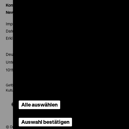
Kontakt
Newsletter
Impressum
Datenschutz
Erklärung digitale Barrierefreiheit
Deutsches Historisches Museum
Unter den Linden 2
10117 Berlin
Gefördert mit Mitteln des Beauftragten der Bundesregierung für
Kultur und Medien
Alle auswählen
Auswahl bestätigen
© Deutsches Historisches Museum, 2026