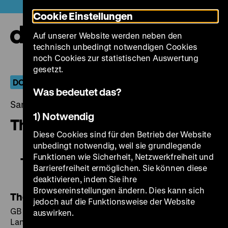
Direkt
Heute +
Cookie Einstellungen
zum
Seiteninhalt
Auf unserer Website werden neben den
springen
Navi
technisch unbedingt notwendigen Cookies
auf-
und
noch Cookies zur statistischen Auswertung
zuk
gesetzt.
DOKUARTS 12: Nuances Now
Was bedeutet das?
Samstag, 12. Oktober 2019, 15.00 - 00.00 Uhr
1) Notwendig
The Eyes of Orson Welles
Diese Cookies sind für den Betrieb der Website
unbedingt notwendig, weil sie grundlegende
Funktionen wie Sicherheit, Netzwerkfreiheit und
The Eyes of Orson Welles
Barrierefreiheit ermöglichen. Sie können diese
deaktivieren, indem Sie ihre
Browsereinstellungen ändern. Dies kann sich
The Eyes of Orson Welles
jedoch auf die Funktionsweise der Website
GB 2018, R/K: Mark Cousins, T: Ali Murray, S: Timo
auswirken.
Langer, P: Mary Bell, Adam Dawtrey, M: Matt Regan,