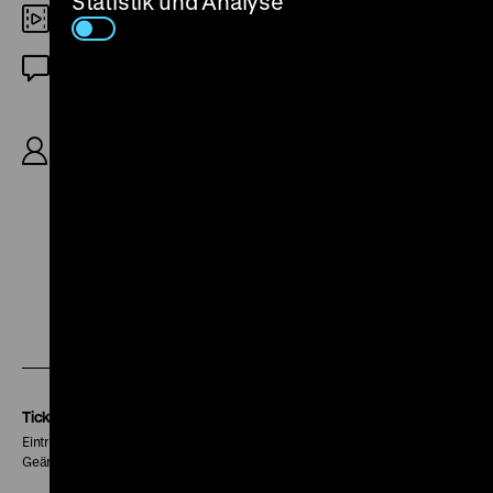
Statistik und Analyse
35mm
OF
R/B: Orson Welles, K: Charles Lawton Jr., Rudolph
Maté, Joseph Walker, D: Rita Hayworth, Orson
Welles, Everett Sloane, Glenn Anders, Ted de
Corsia, 87‘
Zu
Zu
Zu
unserer
unserer
unserer
Instagram
Facebook
Letterboxd
Seite
Seite
Seite
Tickets
Eintritt 5 €
Geänderte Preise sind im Programm vermerkt.