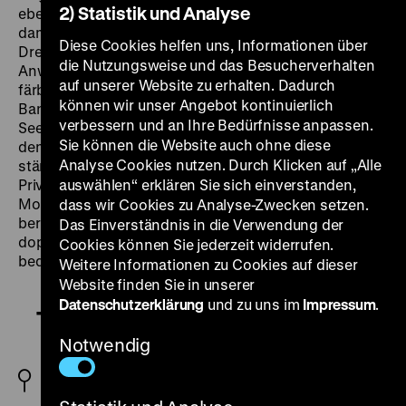
2) Statistik und Analyse
ebendiesem Bild brach Hayworth zusammen mit ihrem
damaligen Ehemann Orson Welles, als sie sich für die
Diese Cookies helfen uns, Informationen über
Dreharbeiten von
The Lady from Shanghai
in
die Nutzungsweise und das Besucherverhalten
Anwesenheit der Presse die Haare kurzschneiden und
auf unserer Website zu erhalten. Dadurch
färben ließ. Als platinblonde
femme fatale
Elsa
können wir unser Angebot kontinuierlich
Bannister verstrickt sie einen von Welles gespielten
verbessern und an Ihre Bedürfnisse anpassen.
Seemann in eine instabile Affäre auf hoher See, vor
Sie können die Website auch ohne diese
den Augen ihres reichen Ehemannes und unter
Analyse Cookies nutzen. Durch Klicken auf „Alle
ständiger Beobachtung seines Partners und eines
Privatdetektivs. Ein Delirium aus Eifersucht, Verrat und
auswählen“ erklären Sie sich einverstanden,
Mord entspinnt sich, bei dem schon vor dem
dass wir Cookies zu Analyse-Zwecken setzen.
berühmten Finale im Spiegelkabinett jedes Bild einen
Das Einverständnis in die Verwendung der
doppelten Boden hat, jede Geste zugleich ihr Gegenteil
Cookies können Sie jederzeit widerrufen.
bedeutet. (mxg)
Weitere Informationen zu Cookies auf dieser
Website finden Sie in unserer
Datenschutzerklärung
und zu uns im
Impressum
.
The Lady from Shanghai
Notwendig
USA 1947