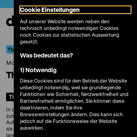
Direkt
Heute +
Cookie Einstellungen
zum
Seiteninhalt
Auf unserer Website werden neben den
springen
Navi
technisch unbedingt notwendigen Cookies
auf-
und
noch Cookies zur statistischen Auswertung
zuk
gesetzt.
The Lady with the Torch
Was bedeutet das?
Montag, 31. März 2025, 19.00 Uhr
1) Notwendig
The Lady from Shanghai
Diese Cookies sind für den Betrieb der Website
unbedingt notwendig, weil sie grundlegende
Funktionen wie Sicherheit, Netzwerkfreiheit und
Tickets
Barrierefreiheit ermöglichen. Sie können diese
deaktivieren, indem Sie ihre
In den 1940er Jahren entwickelte sich Rita Hayworth
Browsereinstellungen ändern. Dies kann sich
zum größten Star von Columbia Pictures. Unter der
jedoch auf die Funktionsweise der Website
Aufsicht von Studioboss Harry Cohn wurde ihr Image
auswirken.
als
love goddess
aufgebaut, für das vor allem ihre
langen, rotgefärbten Haare charakteristisch waren. Mit