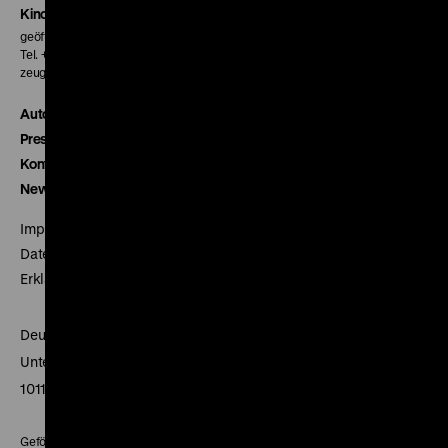
Kinokasse
geöffnet 30 Minuten vor Beginn der ersten Vorstellung
Tel. + 49 30 20304-770
zeughauskino@dhm.de
Autor*innen
Presse
Kontakt
Newsletter
Impressum
Datenschutz
Erklärung digitale Barrierefreiheit
Deutsches Historisches Museum
Unter den Linden 2
10117 Berlin
Gefördert mit Mitteln des Beauftragten der Bundesregierung für