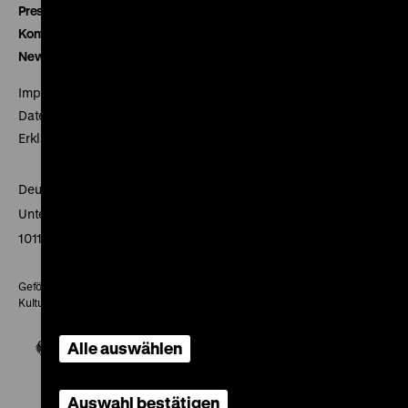
Presse
Kontakt
Newsletter
Impressum
Datenschutz
Erklärung digitale Barrierefreiheit
Deutsches Historisches Museum
Unter den Linden 2
10117 Berlin
Gefördert mit Mitteln des Beauftragten der Bundesregierung für
Kultur und Medien
Alle auswählen
Auswahl bestätigen