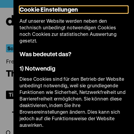
Direkt
Heute +
Cookie Einstellungen
zum
Seiteninhalt
Auf unserer Website werden neben den
springen
Navi
technisch unbedingt notwendigen Cookies
auf-
und
noch Cookies zur statistischen Auswertung
zuk
gesetzt.
Schönes Wochenende
Was bedeutet das?
Freitag, 02. Februar 2024, 20.00 Uhr
1) Notwendig
The Lost Weekend
Diese Cookies sind für den Betrieb der Website
unbedingt notwendig, weil sie grundlegende
Funktionen wie Sicherheit, Netzwerkfreiheit und
Tickets
Barrierefreiheit ermöglichen. Sie können diese
deaktivieren, indem Sie ihre
Browsereinstellungen ändern. Dies kann sich
The Lost Weekend
jedoch auf die Funktionsweise der Website
auswirken.