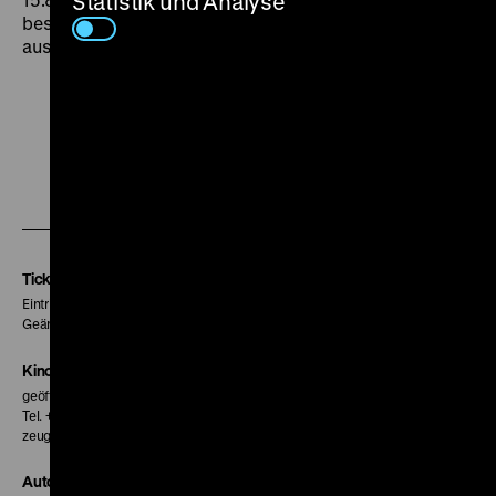
Statistik und Analyse
besten Film und in Cannes mit der Goldenen Palme
ausgezeichnet. (mbh)
Zu
Zu
Zu
unserer
unserer
unserer
Instagram
Facebook
Letterboxd
Seite
Seite
Seite
Tickets
Eintritt 5 €
Geänderte Preise sind im Programm vermerkt.
Kinokasse
geöffnet 30 Minuten vor Beginn der ersten Vorstellung
Tel. + 49 30 20304-770
zeughauskino@dhm.de
Autor*innen