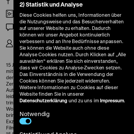
US 1945
2) Statistik und Analyse
DCP
Diese Cookies helfen uns, Informationen über
die Nutzungsweise und das Besucherverhalten
OF
auf unserer Website zu erhalten. Dadurch
können wir unser Angebot kontinuierlich
R: Billy Wilder, B: Charles Brackett, Billy Wilder, K:
verbessern und an Ihre Bedürfnisse anpassen.
John F. Seitz, D: Ray Milland, Jane Wyman, 101’
Sie können die Website auch ohne diese
Analyse Cookies nutzen. Durch Klicken auf „Alle
auswählen“ erklären Sie sich einverstanden,
15 Jahre nach
Menschen am Sonntag
erscheint 1945
dass wir Cookies zu Analyse-Zwecken setzen.
mit
The Lost Weekend
erneut ein Film von Billy Wilder,
Das Einverständnis in die Verwendung der
der an einem Wochenende spielt, nun aber statt der
Cookies können Sie jederzeit widerrufen.
Zerstreuung eine Selbstzerstörung in den Blick nimmt.
Weitere Informationen zu Cookies auf dieser
Autor Don Birnam (Ray Milland) ist Alkoholiker und
Website finden Sie in unserer
leidet unter einer Schreibblockade, wenn er nicht
Datenschutzerklärung
und zu uns im
Impressum
.
trinkt. Als ihn sein Bruder zu einem gemeinsamen
Wochenende, das Erholung und Ausnüchterung
Notwendig
bringen soll, einlädt, gibt sich Birnam stattdessen dem
Exzess hin.
The Lost Weekend
ist ein „ungewöhnlicher
Film, (…) intensiv, morbid – und aufreibend“ (
Variety
,
15.8.1945). Wilders Film wurde mit einem Oscar für den