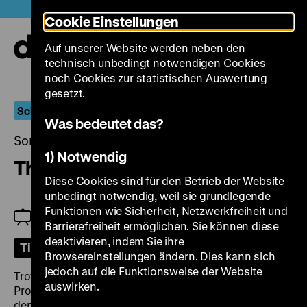
Direkt
Heute +
Cookie Einstellungen
zum
Seiteninhalt
Auf unserer Website werden neben den
springen
Navi
technisch unbedingt notwendigen Cookies
auf-
und
noch Cookies zur statistischen Auswertung
zuk
gesetzt.
Schlagende Wetter
Was bedeutet das?
Sonntag, 01. September 2024, 16.00 Uhr
1) Notwendig
The Miners’ Hymns
Diese Cookies sind für den Betrieb der Website
unbedingt notwendig, weil sie grundlegende
Funktionen wie Sicherheit, Netzwerkfreiheit und
Einführung: Eva Königshofen
Barrierefreiheit ermöglichen. Sie können diese
deaktivieren, indem Sie ihre
Tickets
Browsereinstellungen ändern. Dies kann sich
jedoch auf die Funktionsweise der Website
Trotz der zahlreichen Bergarbeiter*innen- und
auswirken.
Protestlieder, die die Kultur des Bergbaus prägen,
denkt man nicht gleich an Musik, wenn man an den