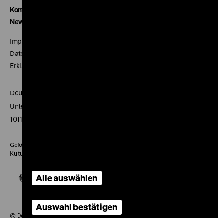
Kontakt
Newsletter
Impressum
Datenschutz
Erklärung digitale Barrierefreiheit
Deutsches Historisches Museum
Unter den Linden 2
10117 Berlin
Gefördert mit Mitteln des Beauftragten der Bundesregierung für
Kultur und Medien
Alle auswählen
Auswahl bestätigen
© Deutsches Historisches Museum, 2026