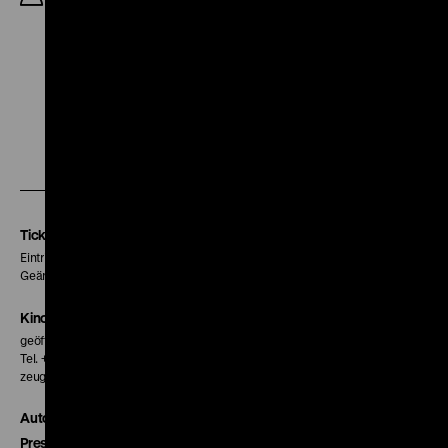
Harry Watt, Humphrey Jennings, M: Benjamin
Britten, 12’
Zu
Zu
Zu
unserer
unserer
unserer
Instagram
Facebook
Letterboxd
Seite
Seite
Seite
Tickets
Eintritt 5 €
Geänderte Preise sind im Programm vermerkt.
Kinokasse
geöffnet 30 Minuten vor Beginn der ersten Vorstellung
Tel. + 49 30 20304-770
zeughauskino@dhm.de
Autor*innen
Presse