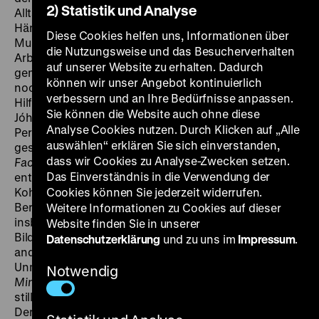
2) Statistik und Analyse
Alltag unter Tage denkt. Dabei kann das rhythmische
Hämmern, Kratzen und Klopfen durchaus eine eigene
Diese Cookies helfen uns, Informationen über
Musik erzeugen. Die Wahrheit ist, dass die
die Nutzungsweise und das Besucherverhalten
Arbeiter*innen oft singen, um die schwere Arbeit
auf unserer Website zu erhalten. Dadurch
gemeinsam zu ertragen. Die beiden Filme wählen
können wir unser Angebot kontinuierlich
nochmal einen anderen musikalischen Ansatz. Mit
verbessern und an Ihre Bedürfnisse anpassen.
Hilfe der Komponisten Benjamin Britten und Jóhann
Sie können die Website auch ohne diese
Jóhannsson versuchen sie aus verschiedenen
Analyse Cookies nutzen. Durch Klicken auf „Alle
Perspektiven greifbar zu machen, was diese Arbeit
auswählen“ erklären Sie sich einverstanden,
gesellschaftlich, politisch und kulturell bedeutet.
Coal
dass wir Cookies zu Analyse-Zwecken setzen.
Face
, produziert von der legendären GPO Film Unit,
Das Einverständnis in die Verwendung der
entsteht in einer Hochphase der britischen
Kohleindustrie
Cookies können Sie jederzeit widerrufen.
.
Der Film zeigt die Wichtigkeit des
Bergbaus für die britische Infrastruktur, aber
Weitere Informationen zu Cookies auf dieser
insbesondere die am sowjetischen Kino geschulte
Website finden Sie in unserer
Bildsprache und die experimentelle Musik legen eine
Datenschutzerklärung
und zu uns im
Impressum
.
andere Lesart nahe, die nicht über die
Unmenschlichkeit der Arbeit hinwegsehen kann.
The
Notwendig
Miner’s Hymns
dagegen beginnt mit einem Flug über
stillgelegte Bergbaugebiete im Nordosten Englands.
Der elegische Soundtrack versetzt sofort in eine