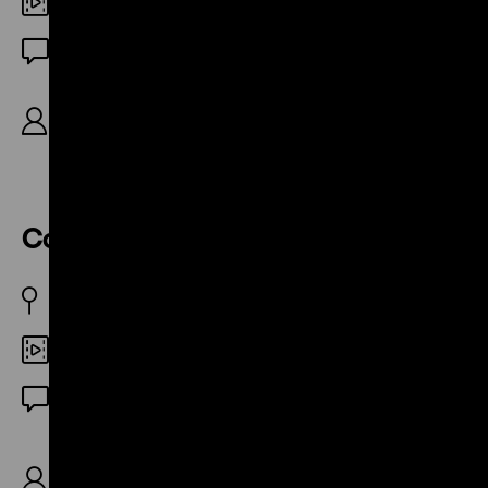
DCP
OF
R: Bill Morrison, B: Bill Morrison, Jóhann
Jóhannsson, David Metcalfe, M: Jóhann
Jóhannsson, 52’
Coal Face
GB 1935
Digital HD
OF
R: Alberto Cavalcanti, B: Alberto Cavalcanti,
Montagu Slater, K: Stuart Legg, Basil Wright,