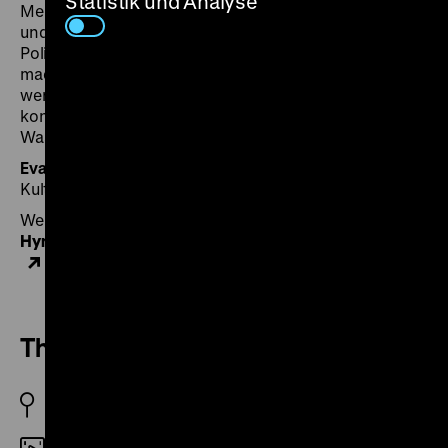
Statistik und Analyse
Melancholie, die die folgenden Archivbilder von Arbeit
und Konflikten zwischen Bergarbeiter*innen und
Polizei als ins Heute wirkende Vergangenheit greifbar
macht. Die Archivbilder laufen verlangsamt ab, so
werden die Zuschauer*innen mit dem eigenen Blick
konfrontiert: Wie blicken wir auf industrielle Arbeit?
Was können wir aus der Vergangenheit lernen? (ph)
Eva Königshofen
arbeitet als Dramaturgin,
Kulturjournalistin und Vermittlerin.
Weitere Notizen von Eva Königshofen zu
The Miners'
Hymns
und Bianca Jasmina Rauch über
Coal Face
auf Jugend ohne Film
The Miners’ Hymns
USA 2010