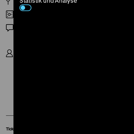
Statistik und Analyse
USA/GB 1996
DCP
OF
R: Jane Campion, B: Laura Jones nach dem
gleichnamigen Roman von Henry James, K: Stuart
Dryburgh, D: Nicole Kidman, John Malkovich,
Barbara Hershey, Shelley Duvall, Christian Bale,
Viggo Mortensen, 144’
Zu
Zu
Zu
unserer
unserer
unserer
Instagram
Facebook
Letterboxd
Seite
Seite
Seite
Tickets