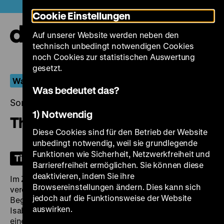
Direkt
Heute +
Cookie Einstellungen
zum
Seiteninhalt
Auf unserer Website werden neben den
springen
Navi
technisch unbedingt notwendigen Cookies
auf-
und
noch Cookies zur statistischen Auswertung
zuk
gesetzt.
Wandelbarer Stilist
Was bedeutet das?
Sonntag, 28. September 2025, 18.00 Uhr
1) Notwendig
The Portrait of a Lady
Diese Cookies sind für den Betrieb der Website
unbedingt notwendig, weil sie grundlegende
Funktionen wie Sicherheit, Netzwerkfreiheit und
Tickets
Barrierefreiheit ermöglichen. Sie können diese
deaktivieren, indem Sie ihre
Im Zentrum von Henry James‘ erstmals 1881
Browsereinstellungen ändern. Dies kann sich
veröffentlichem Roman
The Portrait of a Lady
steht die
jedoch auf die Funktionsweise der Website
Begegnung der ‚Alten‘ mit der ‚Neuen Welt‘. Die junge
auswirken.
Isabel Archer und ihre Tante aus Albany werden von
einer Verwandten nach England eingeladen.