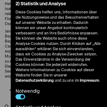
2) Statistik und Analyse
Heiratsanträge und Annäherungsversuche weist
Isabel zurück, doch ihr Wunsch, durch Europa zu
Diese Cookies helfen uns, Informationen über
reisen, erfüllt sich, als sie ein großes Vermögen erbt. In
die Nutzungsweise und das Besucherverhalten
Florenz trifft Isabel auf den Amerikaner Gilbert
auf unserer Website zu erhalten. Dadurch
Osmond, auf dessen Avancen sie eingeht.
können wir unser Angebot kontinuierlich
Jane Campions Romanadaption fokussiert die
verbessern und an Ihre Bedürfnisse anpassen.
Beziehung zwischen Isabel und Gilbert. Deren erste
Sie können die Website auch ohne diese
Begegnung ist mit Kilars
Flowers of Florence
unterlegt.
Analyse Cookies nutzen. Durch Klicken auf „Alle
Campions Art der Figurenzeichnung ist viel
auswählen“ erklären Sie sich einverstanden,
expressiver als die von Henry James, was auch Kilars
dass wir Cookies zu Analyse-Zwecken setzen.
Musik auszeichnet. Dessen Score „verdichtet sich […]
Das Einverständnis in die Verwendung der
zu einer von melancholischen Motiven getragenen
Cookies können Sie jederzeit widerrufen.
Elegie, die die düster-subtile, vielschichtige
Weitere Informationen zu Cookies auf dieser
Seelenlandschaft Isabel Archers musikalisch intensiv
Website finden Sie in unserer
widerspiegelt.“ (Margarete Wach,
Film-Dienst
). (sa)
Datenschutzerklärung
und zu uns im
Impressum
.
The Portrait of a Lady
Notwendig