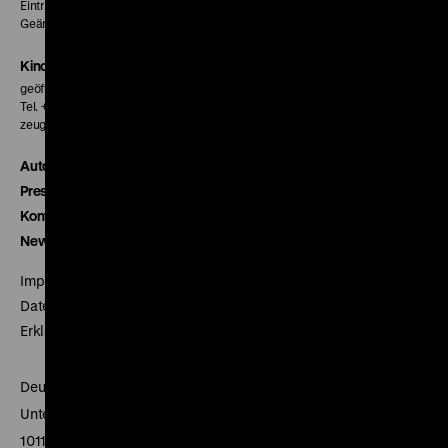
Eintritt 5 €
Geänderte Preise sind im Programm vermerkt.
Kinokasse
geöffnet 30 Minuten vor Beginn der ersten Vorstellung
Tel. + 49 30 20304-770
zeughauskino@dhm.de
Autor*innen
Presse
Kontakt
Newsletter
Impressum
Datenschutz
Erklärung digitale Barrierefreiheit
Deutsches Historisches Museum
Unter den Linden 2
10117 Berlin