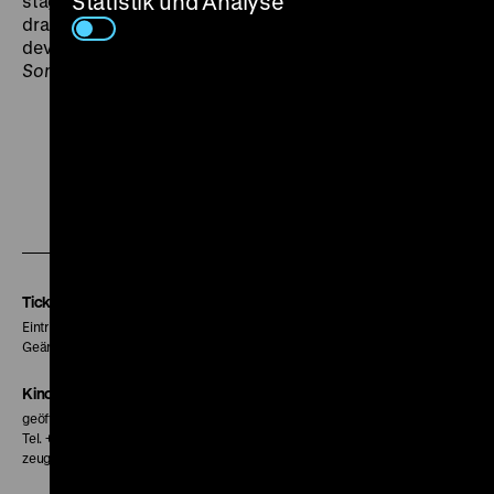
Statistik und Analyse
stage, I try to invent for the motion picture
dramatically melodious music with symphonic
development and variation of themes” (Korngold,
Some Experiences in Film Music
, 1940). (sa)
Zu
Zu
Zu
unserer
unserer
unserer
Instagram
Facebook
Letterboxd
Seite
Seite
Seite
Tickets
Eintritt 5 €
Geänderte Preise sind im Programm vermerkt.
Kinokasse
geöffnet 30 Minuten vor Beginn der ersten Vorstellung
Tel. + 49 30 20304-770
zeughauskino@dhm.de