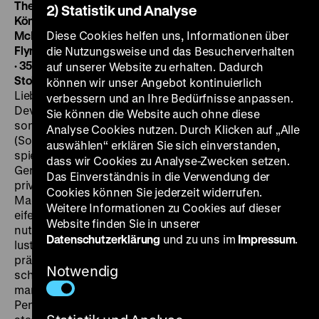
The Private Lives of Elizabeth and Essex
Günstling einer
2) Statistik und Analyse
Königin
USA 1939, R: Michael Curtiz, B: Aeneas
McKenzie, Norman Reilly Raine, K: Sol Polito, D: Errol
Diese Cookies helfen uns, Informationen über
Flynn, Bette Davis, Olivia de Havilland, Vincent Price, 107’
die Nutzungsweise und das Besucherverhalten
· 35mm, OF
DO 08.03. um 20 Uhr · Einführung: Arne
auf unserer Website zu erhalten. Dadurch
Stollberg
Michael Curtiz‘ Verfilmung der
können wir unser Angebot kontinuierlich
Liebesgeschichte zwischen Elizabeth I. und Robert
verbessern und an Ihre Bedürfnisse anpassen.
Devereux, Earl of Essex, ist nicht nur effektvoll,
Sie können die Website auch ohne diese
sondern nahezu effektgierig. In bunt-brillanten Bildern
Analyse Cookies nutzen. Durch Klicken auf „Alle
(Sol Polito) und hinreißenden Kostümen (Orry-Kelly)
auswählen“ erklären Sie sich einverstanden,
spielt Bette Davis die Königin als eine dauerhaft
dass wir Cookies zu Analyse-Zwecken setzen.
Gereizte, die in ihrer Liebe zu Devereux zwischen ihrer
Das Einverständnis in die Verwendung der
privaten Leidenschaft und dem königlichen
Cookies können Sie jederzeit widerrufen.
Machterhalt hin und her gerissen ist. Feinde (und eine
Weitere Informationen zu Cookies auf dieser
eifersüchtige Lady Penelope) ersinnen eine Intrige,
Website finden Sie in unserer
nutzen die Zerrissenheit der Königin aus. Bei aller
Datenschutzerklärung
und zu uns im
Impressum
.
lustvollen Übertreibung gelang Korngold eine
prägnante Komposition, die das Intrigenspiel und die
Notwendig
scheiternde Liebe begleitet. Ganz opernhaft
manifestiert sich die Rivalität zwischen Elizabeth und
Penelope in einem Duett. „Just as I do for the operatic