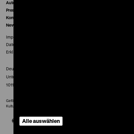
Autor*innen
Presse
Kontakt
Newsletter
Impressum
Datenschutz
Erklärung digitale Barrierefreiheit
Deutsches Historisches Museum
Unter den Linden 2
10117 Berlin
Gefördert mit Mitteln des Beauftragten der Bundesregierung für
Kultur und Medien
Alle auswählen