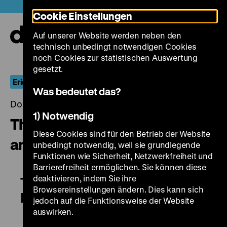
Direkt
Heute +
Cookie Einstellungen
zum
Seiteninhalt
Auf unserer Website werden neben den
springen
Navi
technisch unbedingt notwendigen Cookies
auf-
und
noch Cookies zur statistischen Auswertung
zuk
gesetzt.
Erich Wolfgang Korngold
Was bedeutet das?
Donnerstag, 08. März 2018, 20.00 - 00.00 Uhr
1) Notwendig
The Private Lives of Elizabeth
Diese Cookies sind für den Betrieb der Website
and Essex
unbedingt notwendig, weil sie grundlegende
Funktionen wie Sicherheit, Netzwerkfreiheit und
Barrierefreiheit ermöglichen. Sie können diese
deaktivieren, indem Sie ihre
The Private Lives of Elizabeth and
Browsereinstellungen ändern. Dies kann sich
Essex
jedoch auf die Funktionsweise der Website
auswirken.