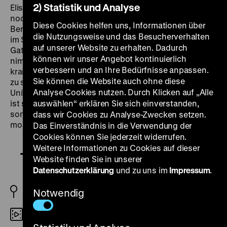
2) Statistik und Analyse
Elisabeth Bergner gespielt. In der Rolle der beinahe
noch kindlichen Prinzessin von Anhalt-Zerbst steht
Diese Cookies helfen uns, Informationen über
Bergner in
The Rise of Catherine the Great
zunächst
die Nutzungsweise und das Besucherverhalten
im Schatten von Douglas Fairbanks Jr., der ihren
auf unserer Website zu erhalten. Dadurch
Gatten verkörpert, den späteren Zaren Peter III. Dieser
können wir unser Angebot kontinuierlich
nimmt sie für sich ein, macht sie dann aber durch sein
verbessern und an Ihre Bedürfnisse anpassen.
krankhaft eifersüchtiges, unberechenbares Benehmen
Sie können die Website auch ohne diese
zu seiner Gegnerin. Wenn Katharina, in militärischer
Analyse Cookies nutzen. Durch Klicken auf „Alle
Uniform mit Dreispitz und Degen vor ihr Regiment tritt,
ist sie nicht mehr ein Opfer männlicher Dominanz,
auswählen“ erklären Sie sich einverstanden,
sondern eine starke Frau geworden, die führen will,
dass wir Cookies zu Analyse-Zwecken setzen.
modern denkt und andere überzeugt. (ps)
Das Einverständnis in die Verwendung der
Cookies können Sie jederzeit widerrufen.
Weitere Informationen zu Cookies auf dieser
The Rise of Catherine the Great
Website finden Sie in unserer
Datenschutzerklärung
und zu uns im
Impressum
.
GB 1934
Notwendig
35mm