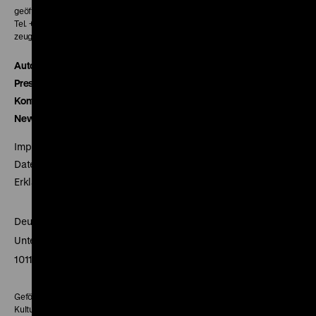
geöffnet 30 Minuten vor Beginn der ersten Vorstellung
Tel. + 49 30 20304-770
zeughauskino@dhm.de
Autor*innen
Presse
Kontakt
Newsletter
Impressum
Datenschutz
Erklärung digitale Barrierefreiheit
Deutsches Historisches Museum
Unter den Linden 2
10117 Berlin
Gefördert mit Mitteln des Beauftragten der Bundesregierung für
Kultur und Medien