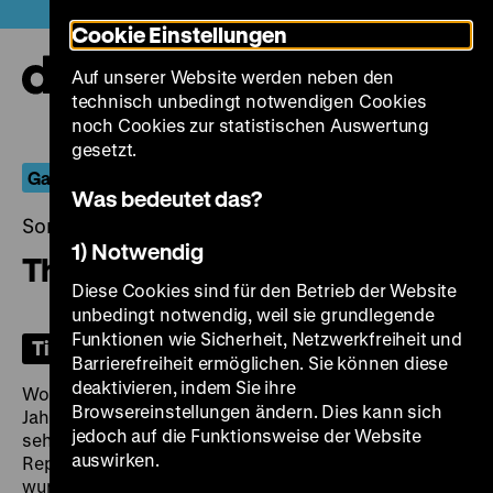
Direkt
Heute +
Cookie Einstellungen
zum
Seiteninhalt
Auf unserer Website werden neben den
springen
Navi
technisch unbedingt notwendigen Cookies
auf-
und
noch Cookies zur statistischen Auswertung
zuk
gesetzt.
Ganz schön aufgeklärt
Was bedeutet das?
Sonntag, 12. Januar 2025, 18.00 Uhr
1) Notwendig
The Rise of Catherine the Great
Diese Cookies sind für den Betrieb der Website
unbedingt notwendig, weil sie grundlegende
Funktionen wie Sicherheit, Netzwerkfreiheit und
Tickets
Barrierefreiheit ermöglichen. Sie können diese
deaktivieren, indem Sie ihre
Wohl keine andere Herrscherin war in den ersten
Browsereinstellungen ändern. Dies kann sich
Jahrzehnten des Films so häufig auf der Leinwand zu
jedoch auf die Funktionsweise der Website
sehen wie Katharina die Große, die berühmte
auswirken.
Repräsentantin des aufgeklärten Absolutismus. 1934
wurde sie kurz nacheinander von Marlene Dietrich und