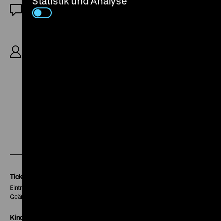
Statistik und Analyse
OF
R: Paul Czinner, B: Lajos Biró, Arthur Wimperis,
Melchior Lengyel, K: Georges Périnal, M: Irving
Berlin, Ernst Toch, D: Elisabeth Bergner, Douglas
Fairbanks Jr., Flora Robson, Gerald du Maurier,
Joan Gardner, 94’
Zu
Zu
Zu
unserer
unserer
unserer
Instagram
Facebook
Letterboxd
Seite
Seite
Seite
Tickets
Eintritt 5 €
Geänderte Preise sind im Programm vermerkt.
Kinokasse