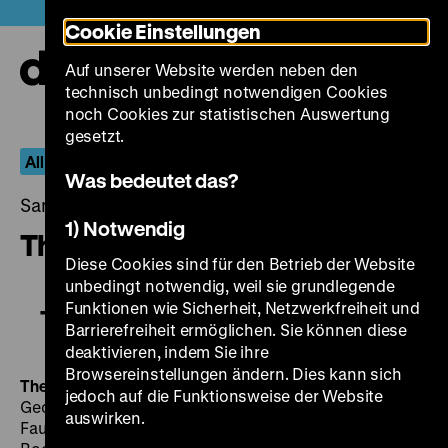
Direkt
Heute +
Cookie Einstellungen
zum
Seiteninhalt
Auf unserer Website werden neben den
springen
Navi
technisch unbedingt notwendigen Cookies
auf-
und
noch Cookies zur statistischen Auswertung
zuk
gesetzt.
All I Desire – Die Filme von Douglas Sirk
Was bedeutet das?
Samstag, 10. September 2016, 21.00 - 00.00 Uhr
1) Notwendig
The Tarnished Angels
Diese Cookies sind für den Betrieb der Website
unbedingt notwendig, weil sie grundlegende
Funktionen wie Sicherheit, Netzwerkfreiheit und
The Tarnished Angels
Barrierefreiheit ermöglichen. Sie können diese
deaktivieren, indem Sie ihre
Browsereinstellungen ändern. Dies kann sich
The Tarnished Angels
USA 1957, R: Douglas Sirk, B:
jedoch auf die Funktionsweise der Website
George Zuckerman nach einem Roman von William
auswirken.
Faulkner, K: Irving Glassberg, M: Frank Skinner, D: