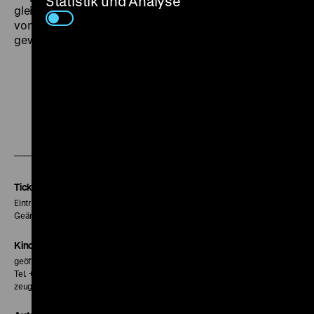
Statistik und Analyse
gleichzeitig gelingt Sirk ein außerordentliches Portrait
von Einsamkeit, Isolation, Sucht und Begehren. In
gewisser Weise der perfekte Film.” (Scott Nye). (lf)
Zu
Zu
Zu
unserer
unserer
unserer
Instagram
Facebook
Letterboxd
Seite
Seite
Seite
Tickets
Eintritt 5 €
Geänderte Preise sind im Programm vermerkt.
Kinokasse
geöffnet 30 Minuten vor Beginn der ersten Vorstellung
Tel. + 49 30 20304-770
zeughauskino@dhm.de