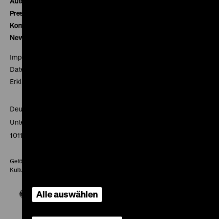
Autor*innen
Presse
Kontakt
Newsletter
Impressum
Datenschutz
Erklärung digitale Barrierefreiheit
Deutsches Historisches Museum
Unter den Linden 2
10117 Berlin
Gefördert mit Mitteln des Beauftragten der Bundesregierung für
Kultur und Medien
Alle auswählen