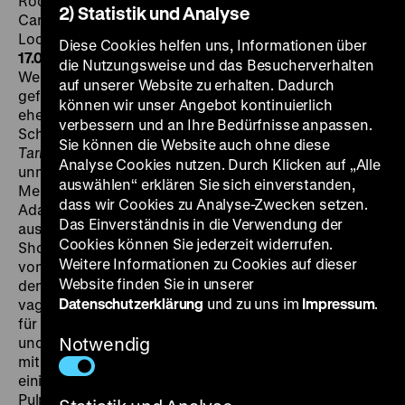
Rock Hudson, Robert Stack, Dorothy Malone, Jack
2) Statistik und Analyse
Carlson, Robert Middleton, Alan Reed, Alexander
Lockwood, 91‘
· 35 mm, OF
SA 10.09. um 21 Uhr + SA
Diese Cookies helfen uns, Informationen über
17.09. um 21 Uhr
·
Einführung am 17.09.: Laura Mulvey
die Nutzungsweise und das Besucherverhalten
Wenn er nach seinen Lieblingsfilmen im eigenen Werk
auf unserer Website zu erhalten. Dadurch
gefragt wurde, nannte Sirk oftmals eine vermeintlich
können wir unser Angebot kontinuierlich
eher kleinere Produktion: das in elegantem
verbessern und an Ihre Bedürfnisse anpassen.
Schwarzweiß fotografierte Fliegerdrama
The
Sie können die Website auch ohne diese
Tarnished Angels
, eine im Vergleich mit den
Analyse Cookies nutzen. Durch Klicken auf „Alle
unmittelbar vorher entstandenen überlebensgroßen
auswählen“ erklären Sie sich einverstanden,
Melodramen zurückgenommen inszenierte Faulkner-
dass wir Cookies zu Analyse-Zwecken setzen.
Adaption. Der Film vereinigt ein weiteres Mal die Stars
Das Einverständnis in die Verwendung der
aus
Written on the Wind
. Robert Stack spielt den
Cookies können Sie jederzeit widerrufen.
Show-Piloten Roger Shumann, Dorothy Malone seine
Weitere Informationen zu Cookies auf dieser
von ihm vernachlässigte Frau LaVerne, Rock Hudson
Website finden Sie in unserer
den Journalisten Burke Devlin, der sich für die
Datenschutzerklärung
und zu uns im
Impressum
.
vagabundierende Kunstfliegerszene, bald aber auch
für LaVerne interessiert. „Ein spekulatives Melodram
und gleichzeitig eine hochpersönliche Beschäftigung
Notwendig
mit Verdrängung. [
The Tarnished Angels
] hat durchaus
einiges zu tun mit den sex- und spannungsgeladenen
Pulp-Spektakeln des 1950er-Jahre-Studiokinos – und