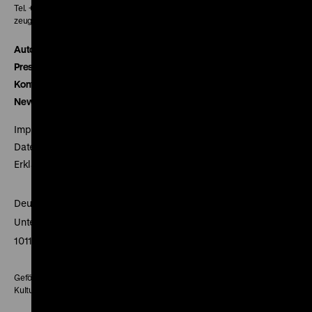
Tel. + 49 30 20304-770
zeughauskino@dhm.de
Autor*innen
Presse
Kontakt
Newsletter
Impressum
Datenschutz
Erklärung digitale Barrierefreiheit
Deutsches Historisches Museum
Unter den Linden 2
10117 Berlin
Gefördert mit Mitteln des Beauftragten der Bundesregierung für
Kultur und Medien