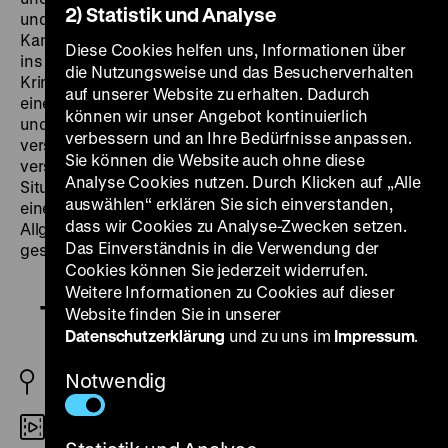
2) Statistik und Analyse
undurchdringliche Stadtlandschaften Yang und sein
Kameramann auf so imposante wie erdrückende Weise
Diese Cookies helfen uns, Informationen über
ins Bild setzen. In Taipeh kreuzen sich die Wege einer
die Nutzungsweise und das Besucherverhalten
Kriminellen und eines Amateurfotografen, der diese bei
auf unserer Website zu erhalten. Dadurch
einer Schießerei beobachtet, mit einer Schriftstellerin
können wir unser Angebot kontinuierlich
und ihrem entfremdeten, seiner Karriere
verbessern und an Ihre Bedürfnisse anpassen.
verschriebenen Mann. Die vielschichtige,
Sie können die Website auch ohne diese
verschlungene Narration des Films verweist auf die
Analyse Cookies nutzen. Durch Klicken auf „Alle
Situiertheit der Figuren in ihrer Umwelt und wird so zu
auswählen“ erklären Sie sich einverstanden,
einer Reflexion über „den städtischen Raum im
dass wir Cookies zu Analyse-Zwecken setzen.
Allgemeinen und bietet so etwas wie eine Anthologie
Das Einverständnis in die Verwendung der
geschlossener Behausungen“ (Fredric Jameson). (jw)
Cookies können Sie jederzeit widerrufen.
Weitere Informationen zu Cookies auf dieser
The Terrorizers
Website finden Sie in unserer
Datenschutzerklärung
und zu uns im
Impressum
.
Notwendig
Taiwan 1986
DCP