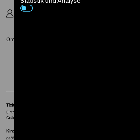
Statistik und Analyse
R/B: Edward Yang, K: Chang Chan, D: Cora Miao,
Lee Li-Chun, King Shih-Chieh, 110’
· restaurierte
Fassung
OmeU
Zu
Zu
Zu
unserer
unserer
unserer
Instagram
Facebook
Letterboxd
Seite
Seite
Seite
Tickets
Eintritt 5 €
Geänderte Preise sind im Programm vermerkt.
Kinokasse
geöffnet 30 Minuten vor Beginn der ersten Vorstellung