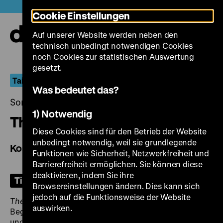
Direkt
Heute +
Cookie Einstellungen
zum
Seiteninhalt
Auf unserer Website werden neben den
springen
Navi
technisch unbedingt notwendigen Cookies
auf-
und
noch Cookies zur statistischen Auswertung
zuk
gesetzt.
Taipei Stories
Was bedeutet das?
Sonntag, 27. Oktober 2024, 20.00 Uhr
1) Notwendig
The Terrorizers
Diese Cookies sind für den Betrieb der Website
unbedingt notwendig, weil sie grundlegende
Kong bu fen zi
Funktionen wie Sicherheit, Netzwerkfreiheit und
Barrierefreiheit ermöglichen. Sie können diese
deaktivieren, indem Sie ihre
Tickets
Browsereinstellungen ändern. Dies kann sich
jedoch auf die Funktionsweise der Website
The Terrorizers
ist ein Kaleidoskop zufälliger
auswirken.
Begegnungen, auseinanderdriftender Beziehungen
und fataler Entscheidungen in einem Taipeh, dessen