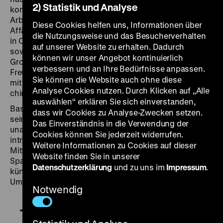
2) Statistik und Analyse
kommt er mit westlichen Kultureinflüssen, die seine
Arbeiten fortan prägen, in Berührung. Er beginnt eine
Diese Cookies helfen uns, Informationen über
Affäre mit der Geisha Haruko. Die politische Situation
die Nutzungsweise und das Besucherverhalten
in China unter der Herrschaft der Mandschu-Dynastie
auf unserer Website zu erhalten. Dadurch
sowie die Bedrohung des Landes durch benachbarte
können wir unser Angebot kontinuierlich
Großmächte berühren Li kaum, bis er durch einen
verbessern und an Ihre Bedürfnisse anpassen.
Freund (gespielt von Hongkong-Regisseur Tsui Hark)
Sie können die Website auch ohne diese
mit Revolutionären in Kontakt kommt, die eine
Analyse Cookies nutzen. Durch Klicken auf „Alle
chinesische Republik anstreben.
auswählen“ erklären Sie sich einverstanden,
Basierend auf einem Drehbuch, das Yang noch vor
dass wir Cookies zu Analyse-Zwecken setzen.
seiner Regiekarriere schrieb, zeichnet sich dieser
Das Einverständnis in die Verwendung der
unabhängig produzierte Historienfilm durch eine
Cookies können Sie jederzeit widerrufen.
introspektive Form des Erzählens aus. In den
Weitere Informationen zu Cookies auf dieser
Mittelpunkt rückt dabei die Frage, in welchem
Website finden Sie in unserer
Spannungsverhältnis die Suche nach dem eigenen
Datenschutzerklärung
und zu uns im
Impressum
.
künstlerischen Ausdruck zu den historischen
Umwälzungen der Zeit steht. (jw)
Notwendig
The Winter of 1905