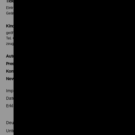
Seite
Seite
Seite
Tickets
Eintritt 5 €
Geänderte Preise sind im Programm vermerkt.
Kinokasse
geöffnet 30 Minuten vor Beginn der ersten Vorstellung
Tel. + 49 30 20304-770
zeughauskino@dhm.de
Autor*innen
Presse
Kontakt
Newsletter
Impressum
Datenschutz
Erklärung digitale Barrierefreiheit
Deutsches Historisches Museum
Unter den Linden 2