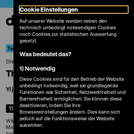
Direkt
Heute +
Cookie Einstellungen
zum
Seiteninhalt
Auf unserer Website werden neben den
springen
Navi
technisch unbedingt notwendigen Cookies
auf-
und
noch Cookies zur statistischen Auswertung
zuk
gesetzt.
Taipei Stories
Was bedeutet das?
Dienstag, 12. November 2024, 19.00 Uhr
1) Notwendig
The Winter of 1905
Diese Cookies sind für den Betrieb der Website
unbedingt notwendig, weil sie grundlegende
Yi jiu ling wu de dongtian
Funktionen wie Sicherheit, Netzwerkfreiheit und
Barrierefreiheit ermöglichen. Sie können diese
deaktivieren, indem Sie ihre
Tickets
Browsereinstellungen ändern. Dies kann sich
jedoch auf die Funktionsweise der Website
Während des Russisch-Japanischen Krieges in der
auswirken.
Mandschurei (1904-1905) reist der junge Li Shutong
nach Japan, um dort Kunst zu studieren. In Tokio