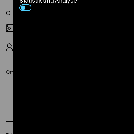
Statistik und Analyse
Taiwan/Hong Kong 1981
DCP
R: Yu Wei-Cheng, B: Edward Yang, Shun Tung, K:
Kim Duk-chul, Feng-Yan Lai, D: Shia-Chung Wan,
Tammy Chin, Tsui Hark, 90’
OmeU
Zu
Zu
Zu
unserer
unserer
unserer
Instagram
Facebook
Letterboxd