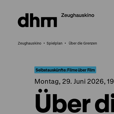
Direkt
zum
Seiteninhalt
springen
Zeughauskino
Spielplan
Über die Grenzen
Selbstauskünfte: Filme über Film
Montag, 29. Juni 2026, 1
Über d