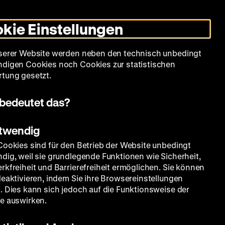
Leichte
Gebärdensprache
Suche
Heute +
Deutsch
Englisch
DHM
Dunklen
De
En
Sprache
Modus
kie Einstellungen
umschalten
Spielplan
Filmreihen
Über uns
serer Website werden neben den technisch unbedingt
digen Cookies noch Cookies zur statistischen
tung gesetzt.
bedeutet das?
otwendig
Cookies sind für den Betrieb der Website unbedingt
dig, weil sie grundlegende Funktionen wie Sicherheit,
rkfreiheit und Barrierefreiheit ermöglichen. Sie können
deaktivieren, indem Sie ihre Browsereinstellungen
. Dies kann sich jedoch auf die Funktionsweise der
e auswirken.