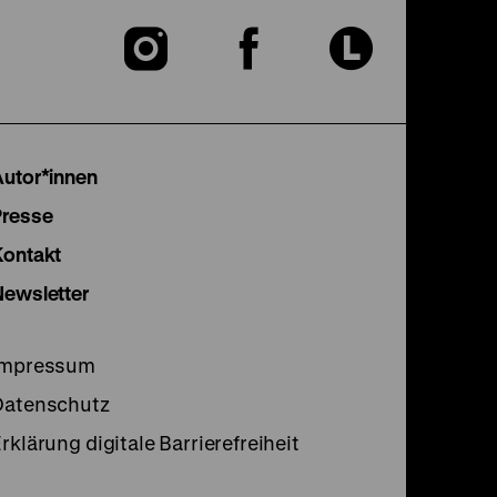
Zu
Zu
Zu
unserer
unserer
unser
Instagram
Facebook
Lette
Autor*innen
Seite
Seite
Seite
Presse
Kontakt
Newsletter
Impressum
Datenschutz
rklärung digitale Barrierefreiheit