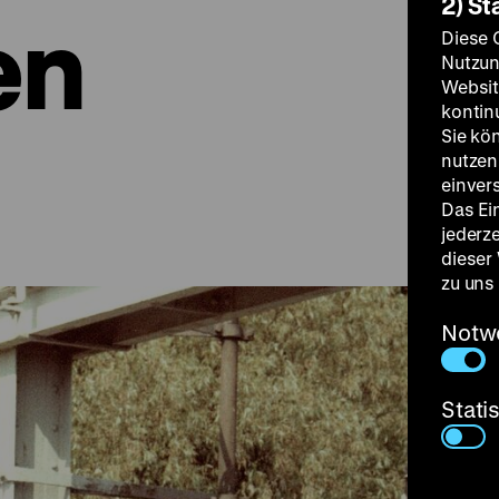
2) St
en
Diese 
Nutzun
Websit
kontin
Sie kö
nutzen.
einver
Das Ei
jederz
dieser
zu uns
Notw
Stati