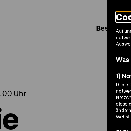
Coo
Besuch
Auf un
notwen
Auswer
Was 
1) N
Diese 
notwen
9.00 Uhr
Netzwe
ie
diese 
ändern
Websit