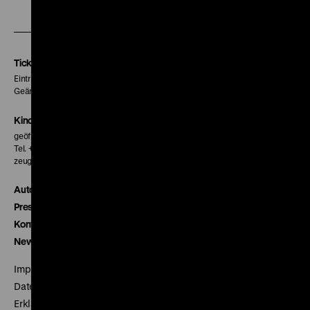
Zu
Zu
Zu
unserer
unserer
unserer
Instagram
Facebook
Letterboxd
Seite
Seite
Seite
Tickets
Eintritt 5 €
Geänderte Preise sind im Programm vermerkt.
Kinokasse
geöffnet 30 Minuten vor Beginn der ersten Vorstellung
Tel. + 49 30 20304-770
zeughauskino@dhm.de
Autor*innen
Presse
Kontakt
Newsletter
Impressum
Datenschutz
Erklärung digitale Barrierefreiheit