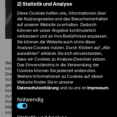
2) Statistik und Analyse
Diese Cookies helfen uns, Informationen über
die Nutzungsweise und das Besucherverhalten
auf unserer Website zu erhalten. Dadurch
können wir unser Angebot kontinuierlich
verbessern und an Ihre Bedürfnisse anpassen.
Sie können die Website auch ohne diese
Analyse Cookies nutzen. Durch Klicken auf „Alle
auswählen“ erklären Sie sich einverstanden,
dass wir Cookies zu Analyse-Zwecken setzen.
Wem begegnen wir in historischen Privatfilmen? Was
Das Einverständnis in die Verwendung der
können wir erkennen? Warum schauen wir sie uns an?
Cookies können Sie jederzeit widerrufen.
Diese Fragen stellen sich, wenn private
Weitere Informationen zu Cookies auf dieser
Schmalfilmaufnahmen nicht mehr im familiären Kreis
Website finden Sie in unserer
gezeigt und von den Gefilmten oder Filmenden
Datenschutzerklärung
und zu uns im
Impressum
.
kommentiert werden, sondern - statt auf Dachböden
zu liegen - in Archiven aufbewahrt und dort
Notwendig
inventarisiert werden. Das Programm
(un)behauste
bilder
stellt vier private Filmsammlungen vor: Bilder
von Familienfeiern, Spaziergängen, Parkbesuchen und