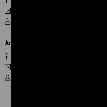
D/DDR 1935-1975
DCP
40’
Junge Deutsche im Mai
BRD 2001
DCP
R: Bernd Kilian, 6’