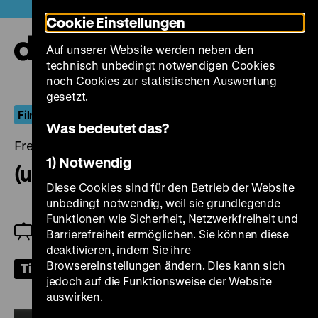
Direkt
Heute +
Cookie Einstellungen
zum
Seiteninhalt
Auf unserer Website werden neben den
springen
Navi
technisch unbedingt notwendigen Cookies
auf-
und
noch Cookies zur statistischen Auswertung
zuk
gesetzt.
FilmDokument
Was bedeutet das?
Freitag, 18. Oktober 2024, 18.00 Uhr
1) Notwendig
(un)behauste bilder
Diese Cookies sind für den Betrieb der Website
unbedingt notwendig, weil sie grundlegende
Funktionen wie Sicherheit, Netzwerkfreiheit und
Einführung: Tereza Nekulová und Lukas
Barrierefreiheit ermöglichen. Sie können diese
Schneider
deaktivieren, indem Sie ihre
Browsereinstellungen ändern. Dies kann sich
Tickets
jedoch auf die Funktionsweise der Website
auswirken.