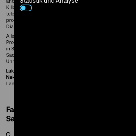
Statistik und Analyse
anderen Freizeitvergnügen. Zum Abschluss tritt Bernd
Kilians
Junge Deutsche im Mai
(2001) mit seinen
teleskopischen Porträtaufnahmen von
protestierenden Neonazis in einen ambivalenten
Dialog mit den zuvor gezeigten Familienbildern. (tn/ls)
Alle Filme der Veranstaltung wurden im Rahmen des
Programmes zur Sicherung des audio-visuellen Erbes
in Sachsen (SAVE) digitalisiert und sind in der
Sächsischen Landesbibliothek – Staats- und
Universitätsbibliothek Dresden archiviert.
Lukas Schneider
leitet das Programm SAVE,
Tereza
Nekulová
ist Volontärin an der Sächsischen
Landesbibliothek.
Familienfilme aus privaten
Sammlungen