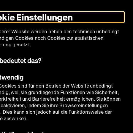
Leichte
Gebärdensprache
Suche
Heute +
Deutsch
Englisch
DHM
Dunklen
De
En
Sprache
Modus
kie Einstellungen
umschalten
Spielplan
Filmreihen
Über uns
serer Website werden neben den technisch unbedingt
digen Cookies noch Cookies zur statistischen
tung gesetzt.
bedeutet das?
otwendig
Cookies sind für den Betrieb der Website unbedingt
dig, weil sie grundlegende Funktionen wie Sicherheit,
rkfreiheit und Barrierefreiheit ermöglichen. Sie können
deaktivieren, indem Sie ihre Browsereinstellungen
. Dies kann sich jedoch auf die Funktionsweise der
e auswirken.