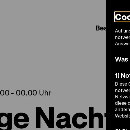
Coo
Besuch
Auf un
notwen
Auswer
Was 
1) N
Diese 
notwen
.00 - 00.00 Uhr
Netzwe
ge Nacht
diese 
ändern
Websit