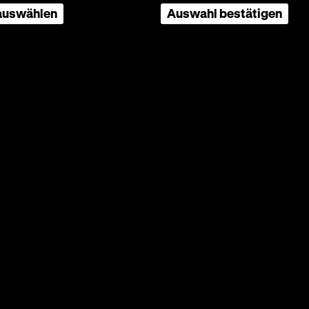
n
 auswählen
Auswahl bestätigen
etzten
r hier
s,
 der
 als
Seite
nach
oben
scrollen