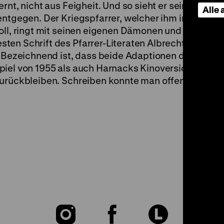
rnt, nicht aus Feigheit. Und so sieht er seiner nahe
Alle
entgegen. Der Kriegspfarrer, welcher ihm in seiner l
oll, ringt mit seinen eigenen Dämonen und Zweifeln.
ten Schrift des Pfarrer-Literaten Albrecht Goes, de
. Bezeichnend ist, dass beide Adaptionen des Stoffe
iel von 1955 als auch Harnacks Kinoversion, hinter
zurückbleiben. Schreiben konnte man offenbar mehr
Zu
Zu
Zu