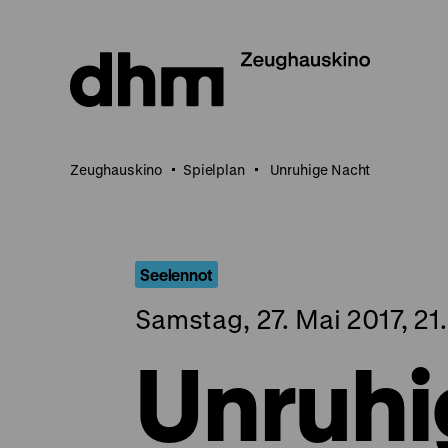
Direkt
zum
Seiteninhalt
springen
Zeughauskino
Spielplan
Unruhige Nacht
Seelennot
Samstag, 27. Mai 2017, 21
Unruhi