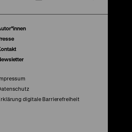
unserer
unserer
unser
Instagram
Facebook
Lette
Autor*innen
Seite
Seite
Seite
Presse
Kontakt
Newsletter
Impressum
Datenschutz
rklärung digitale Barrierefreiheit