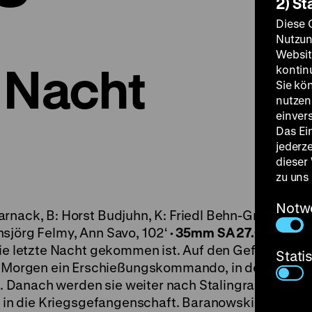
2) St
Diese 
Nutzun
Websit
 Nacht
kontin
Sie kö
nutzen.
einver
Das Ei
jederz
dieser
zu uns
Notw
rnack, B: Horst Budjuhn, K: Friedl Behn-Grund, D:
sjörg Felmy, Ann Savo, 102‘
· 35mm
SA 27.05. um 21
ie letzte Nacht gekommen ist. Auf den Gefreiten
Stati
Morgen ein Erschießungskommando, in dem die
 Danach werden sie weiter nach Stalingrad ziehen,
ht in die Kriegsgefangenschaft. Baranowski hatte sic