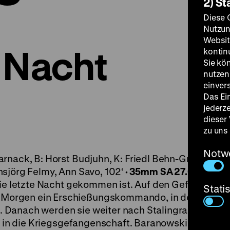
2) St
Diese 
Nutzun
Websit
 Nacht
kontin
Sie kö
nutzen.
einver
Das Ei
jederz
dieser
zu uns
Notw
rnack, B: Horst Budjuhn, K: Friedl Behn-Grund, D:
sjörg Felmy, Ann Savo, 102‘
· 35mm
SA 27.05. um 21
ie letzte Nacht gekommen ist. Auf den Gefreiten
Stati
Morgen ein Erschießungskommando, in dem die
 Danach werden sie weiter nach Stalingrad ziehen,
ht in die Kriegsgefangenschaft. Baranowski hatte sic