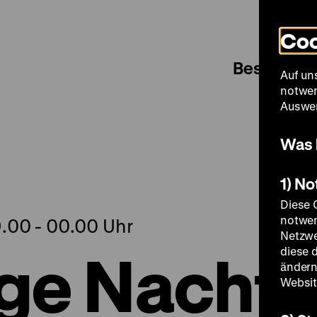
Coo
Besuch
Auf un
notwen
Auswer
Was 
1) N
Diese 
notwen
9.00 - 00.00 Uhr
Netzwe
ge Nacht
diese 
ändern
Websit