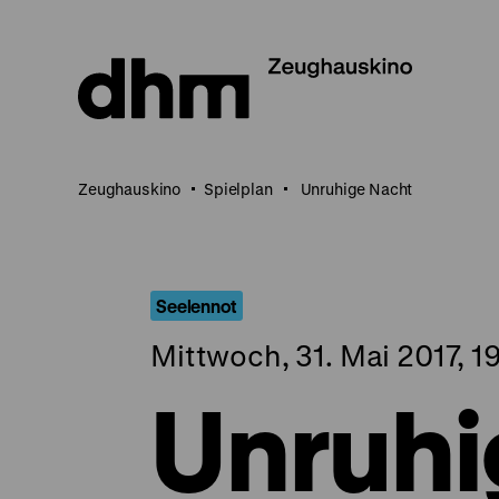
Direkt
zum
Seiteninhalt
springen
Zeughauskino
Spielplan
Unruhige Nacht
Seelennot
Mittwoch, 31. Mai 2017, 1
Unruhi