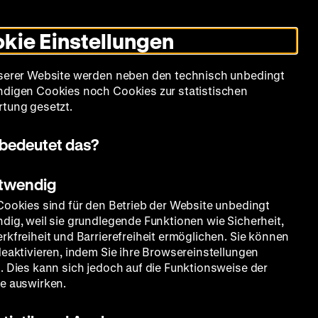
Leichte
Gebärdensprache
Suche
Heute +
Deutsch
Englisch
DHM
Dunklen
De
En
Sprache
Modus
kie Einstellungen
umschalten
Spielplan
Filmreihen
Über uns
serer Website werden neben den technisch unbedingt
digen Cookies noch Cookies zur statistischen
tung gesetzt.
bedeutet das?
otwendig
Cookies sind für den Betrieb der Website unbedingt
dig, weil sie grundlegende Funktionen wie Sicherheit,
rkfreiheit und Barrierefreiheit ermöglichen. Sie können
deaktivieren, indem Sie ihre Browsereinstellungen
. Dies kann sich jedoch auf die Funktionsweise der
e auswirken.