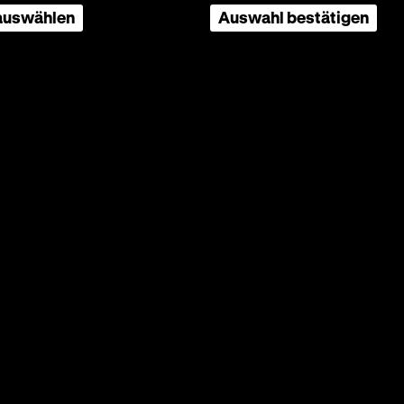
n
 auswählen
Auswahl bestätigen
etzten
r hier
s,
 der
 als
er