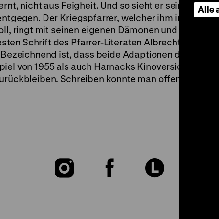
rnt, nicht aus Feigheit. Und so sieht er seiner nahe
Alle
entgegen. Der Kriegspfarrer, welcher ihm in seiner l
oll, ringt mit seinen eigenen Dämonen und Zweifeln.
ten Schrift des Pfarrer-Literaten Albrecht Goes, de
. Bezeichnend ist, dass beide Adaptionen des Stoffe
iel von 1955 als auch Harnacks Kinoversion, hinter
zurückbleiben. Schreiben konnte man offenbar mehr
Zu
Zu
Zu
unserer
unserer
unser