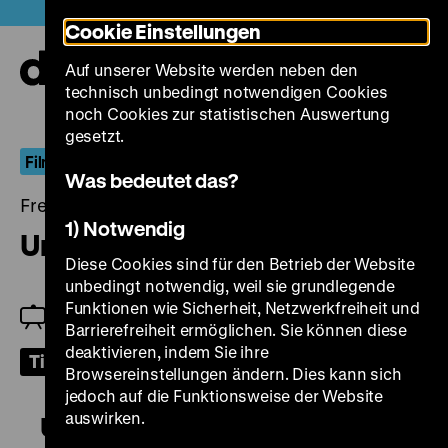
Direkt
Heute +
Cookie Einstellungen
zum
Seiteninhalt
Auf unserer Website werden neben den
springen
Navi
technisch unbedingt notwendigen Cookies
auf-
und
noch Cookies zur statistischen Auswertung
zuk
gesetzt.
FilmDokument
Was bedeutet das?
Freitag, 16. Juni 2023, 19.00 Uhr
1) Notwendig
Unternehmen Xarifa
Diese Cookies sind für den Betrieb der Website
unbedingt notwendig, weil sie grundlegende
Funktionen wie Sicherheit, Netzwerkfreiheit und
Rita Clemens
Barrierefreiheit ermöglichen. Sie können diese
deaktivieren, indem Sie ihre
Tickets
Browsereinstellungen ändern. Dies kann sich
jedoch auf die Funktionsweise der Website
auswirken.
Unternehmen Xarifa