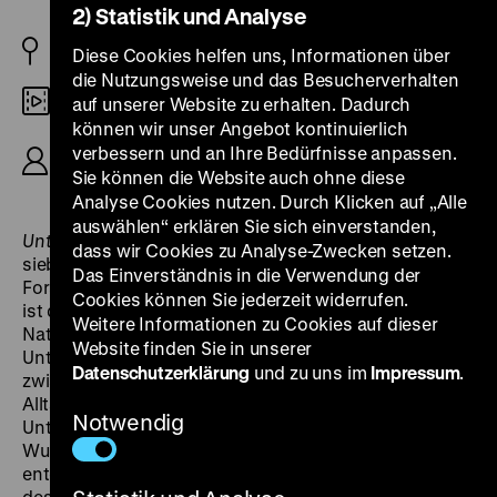
2) Statistik und Analyse
BRD/FL 1954
Diese Cookies helfen uns, Informationen über
die Nutzungsweise und das Besucherverhalten
Digital HD
auf unserer Website zu erhalten. Dadurch
können wir unser Angebot kontinuierlich
R: Hans Hass, K: Konstantin Irmen-Tschet, Jimmy
verbessern und an Ihre Bedürfnisse anpassen.
Hodges, Hans Hass, Kurt Hirschel, 91‘
Sie können die Website auch ohne diese
Analyse Cookies nutzen. Durch Klicken auf „Alle
auswählen“ erklären Sie sich einverstanden,
Unternehmen Xarifa
entstand während einer
dass wir Cookies zu Analyse-Zwecken setzen.
siebenmonatigen Expedition mit dem
Das Einverständnis in die Verwendung der
Forschungsschiff Xarifa zu den Galapagos-Inseln. Es
Cookies können Sie jederzeit widerrufen.
ist das filmische Hauptwerk des österreichischen
Weitere Informationen zu Cookies auf dieser
Naturforschers Hans Hass und zählt zu den ersten
Website finden Sie in unserer
Unterwasserfarbfilmen weltweit. An der Schnittstelle
Datenschutzerklärung
und zu uns im
Impressum
.
zwischen Dokumentar- und Spielfilm gibt Hass den
Alltag seines Teams über und unter Wasser wieder.
Notwendig
Unter Wasser existiert hier eine Welt unbekannter
Wunder, die die Expeditionsteilnehmer freudig
entdecken und erforschen. Die vibrierenden Farben
des Technicolor-Verfahrens, die Poesie der weichen