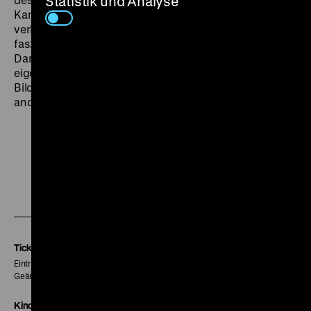
Statistik und Analyse
Kamerabewegungen und die prächtige Filmmusik
verleihen der Unterwasserwelt einen magischen, oft
faszinierenden, mitunter auch bedrohlichen Ausdruck.
Damit entwickelten Hans Hass und sein Team eine
eigene filmische Unterwassersprache und schufen
Bilder der Tiefe und des Meeresgrundes, die viele
andere Filme prägten. (rc)
Zu
Zu
Zu
unserer
unserer
unserer
Instagram
Facebook
Letterboxd
Seite
Seite
Seite
Tickets
Eintritt 5 €
Geänderte Preise sind im Programm vermerkt.
Kinokasse