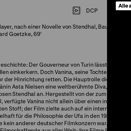
Alle
DCP
Mayer, nach einer Novelle von Stendhal, Bauten: Wal
ard Goetzke, 69‘
Geschichte: Der Gouverneur von Turin lässt einen A
len einkerkern. Doch Vanina, seine Tochter, liebt de
or der Hinrichtung retten. Die Hauptrolle dieses pa
Dänin Asta Nielsen eine weltberühmte Diva, die Ges
zosen Stendhal an. Hergestellt von der zum Ufa-Kon
, verfügte
Vanina
nicht allein über einen internatio
en Stoff; der Film zielte auch auf ein internationale
lhaft für die Philosophie der Ufa in den 1920er Jahr
ie kein anderer deutscher Filmkonzern war. In ihren 
Filmschaffende aus aller Welt; ihre Filme liefen in