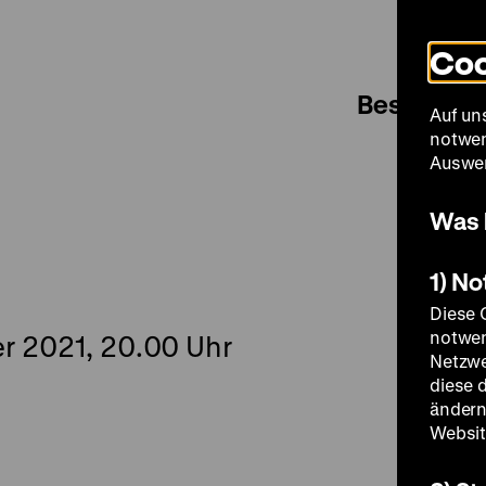
Coo
Besuch
Auf un
notwen
Auswer
Was 
1) N
Diese 
notwen
r 2021, 20.00 Uhr
Netzwe
diese 
ändern
Websit