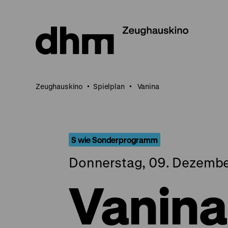
Direkt
zum
Seiteninhalt
springen
Zeughauskino
Spielplan
Vanina
S wie Sonderprogramm
Donnerstag, 09. Dezembe
Vanina