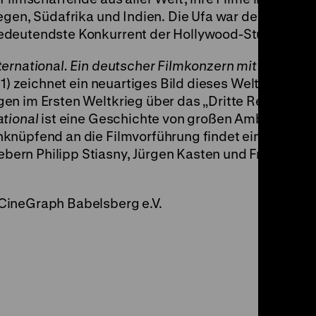
egen, Südafrika und Indien. Die Ufa war der wichtig
edeutendste Konkurrent der Hollywood-Studios.
ternational. Ein deutscher Filmkonzern mit globalen
021) zeichnet ein neuartiges Bild dieses Weltkonzern
n im Ersten Weltkrieg über das „Dritte Reich“ bis 
ational
ist eine Geschichte von großen Ambitionen, 
knüpfend an die Filmvorführung findet ein
ern Philipp Stiasny, Jürgen Kasten und Frederik L
CineGraph Babelsberg e.V.