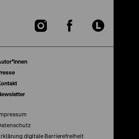
Zu
Zu
Zu
unserer
unserer
unser
Instagram
Facebook
Lette
Autor*innen
Seite
Seite
Seite
Presse
Kontakt
Newsletter
Impressum
Datenschutz
rklärung digitale Barrierefreiheit