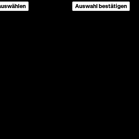
 auswählen
Auswahl bestätigen
ter Reimann, D: Asta Nielsen, Paul
ufstand
n
ckenden,
chichte
zern
nalen
s
en, als
Studios