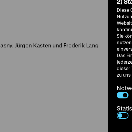
2) St
Diese 
Nutzun
Websit
kontin
Sie kö
nutzen.
iasny, Jürgen Kasten und Frederik Lang
einver
Das Ei
jederz
dieser
zu uns
Notw
Stati