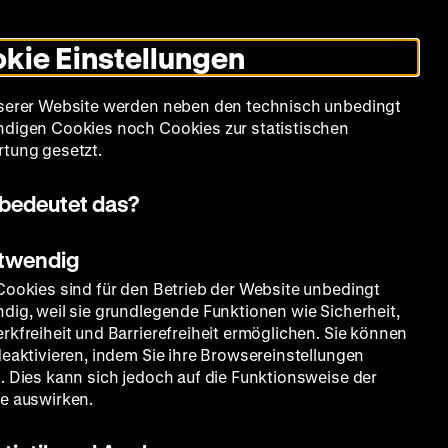
Leichte
Gebärdensprache
Suche
Heute +
Deutsch
Englisch
DHM
Dunklen
De
En
Sprache
Modus
kie Einstellungen
umschalten
Spielplan
Filmreihen
Über uns
serer Website werden neben den technisch unbedingt
digen Cookies noch Cookies zur statistischen
tung gesetzt.
bedeutet das?
otwendig
Cookies sind für den Betrieb der Website unbedingt
dig, weil sie grundlegende Funktionen wie Sicherheit,
rkfreiheit und Barrierefreiheit ermöglichen. Sie können
deaktivieren, indem Sie ihre Browsereinstellungen
. Dies kann sich jedoch auf die Funktionsweise der
e auswirken.