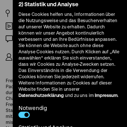
2) Statistik und Analyse
FR 2002
Diese Cookies helfen uns, Informationen über
die Nutzungsweise und das Besucherverhalten
35mm
auf unserer Website zu erhalten. Dadurch
können wir unser Angebot kontinuierlich
OmeU
verbessern und an Ihre Bedürfnisse anpassen.
Sie können die Website auch ohne diese
R: Claire Denis, B: Emmanuèle Bernheim, Claire
Analyse Cookies nutzen. Durch Klicken auf „Alle
Denis, K: Agnès Godard, D: Valérie Lemercier,
auswählen“ erklären Sie sich einverstanden,
Vincent Lindon, Grégoire Colin, 90’
dass wir Cookies zu Analyse-Zwecken setzen.
Das Einverständnis in die Verwendung der
Cookies können Sie jederzeit widerrufen.
Freitagabend. Die junge Pariserin Laure ist mit dem
Weitere Informationen zu Cookies auf dieser
Packen ihrer Umzugskisten fertig. Draußen ist es
Website finden Sie in unserer
dunkel, und wegen eines Métro-Streiks herrscht
Datenschutzerklärung
und zu uns im
Impressum
.
Chaos in der Stadt. Laure will mit dem Auto eine
Freundin besuchen, doch schon bald gerät sie in einen
Notwendig
Stau. Spontan nimmt sie einen Fußgänger als Beifahrer
mit. Zigarettenrauch wird aus dem Fenster geblasen, er
mischt sich mit dem kühlen Nebel der Stadt, die