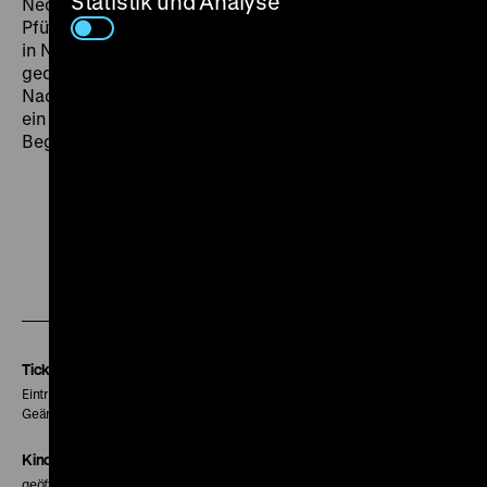
Statistik und Analyse
Neonlichter der Stadt leuchten und spiegeln sich in
Pfützen. Claire Denis‘
Vendredi soir,
fast ausschließlich
in Nahaufnahmen und mit nur wenigen Dialogen
gedreht, gießt die sinnliche Erfahrung einer Pariser
Nacht in Bilder. Eine Einladung, sich treiben zu lassen,
ein Flirt mit dem Unbekannten, die Geschichte eines
Begehrens. (mbh)
Zu
Zu
Zu
unserer
unserer
unserer
Instagram
Facebook
Letterboxd
Seite
Seite
Seite
Tickets
Eintritt 5 €
Geänderte Preise sind im Programm vermerkt.
Kinokasse
geöffnet 30 Minuten vor Beginn der ersten Vorstellung