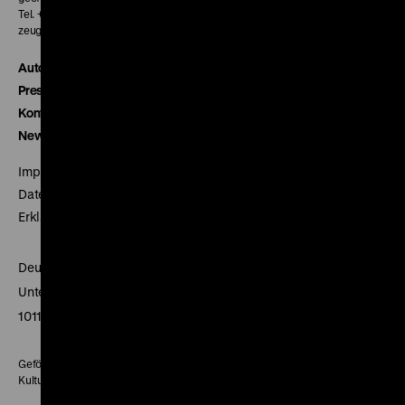
Tel. + 49 30 20304-770
zeughauskino@dhm.de
Autor*innen
Presse
Kontakt
Newsletter
Impressum
Datenschutz
Erklärung digitale Barrierefreiheit
Deutsches Historisches Museum
Unter den Linden 2
10117 Berlin
Gefördert mit Mitteln des Beauftragten der Bundesregierung für
Kultur und Medien