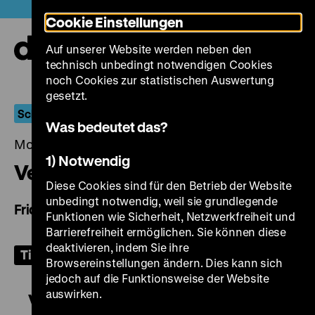
Direkt
Heute +
Cookie Einstellungen
zum
Seiteninhalt
Auf unserer Website werden neben den
springen
Navi
technisch unbedingt notwendigen Cookies
auf-
und
noch Cookies zur statistischen Auswertung
zuk
gesetzt.
Schönes Wochenende
Was bedeutet das?
Montag, 26. Februar 2024, 19.00 Uhr
1) Notwendig
Vendredi soir
Diese Cookies sind für den Betrieb der Website
unbedingt notwendig, weil sie grundlegende
Friday Night
Funktionen wie Sicherheit, Netzwerkfreiheit und
Barrierefreiheit ermöglichen. Sie können diese
deaktivieren, indem Sie ihre
Tickets
Browsereinstellungen ändern. Dies kann sich
jedoch auf die Funktionsweise der Website
auswirken.
Vendredi soir