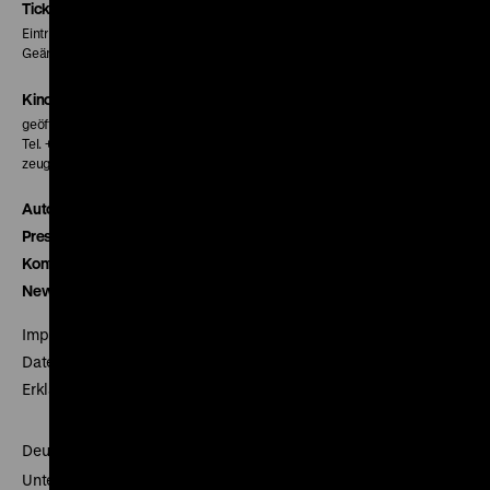
Seite
Seite
Seite
Tickets
Eintritt 5 €
Geänderte Preise sind im Programm vermerkt.
Kinokasse
geöffnet 30 Minuten vor Beginn der ersten Vorstellung
Tel. + 49 30 20304-770
zeughauskino@dhm.de
Autor*innen
Presse
Kontakt
Newsletter
Impressum
Datenschutz
Erklärung digitale Barrierefreiheit
Deutsches Historisches Museum
Unter den Linden 2