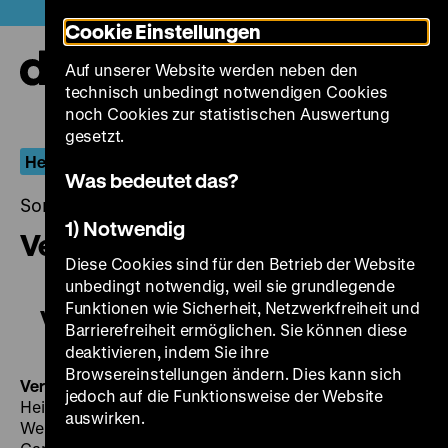
Direkt
Heute +
Cookie Einstellungen
zum
Seiteninhalt
Auf unserer Website werden neben den
springen
Navi
technisch unbedingt notwendigen Cookies
auf-
und
noch Cookies zur statistischen Auswertung
zuk
gesetzt.
Heiner Carow
Was bedeutet das?
Sonntag, 17. April 2016, 20.00 - 00.00 Uhr
1) Notwendig
Verfehlung
Diese Cookies sind für den Betrieb der Website
unbedingt notwendig, weil sie grundlegende
Funktionen wie Sicherheit, Netzwerkfreiheit und
Verfehlung
Barrierefreiheit ermöglichen. Sie können diese
deaktivieren, indem Sie ihre
Browsereinstellungen ändern. Dies kann sich
Verfehlung
D 1992, R: Heiner Carow, B: Wolfram Witt,
jedoch auf die Funktionsweise der Website
Heiner Carow nach der gleichnamigen Erzählung von
auswirken.
Werner Heiduczek, K: Martin Schlesinger, M: Stefan