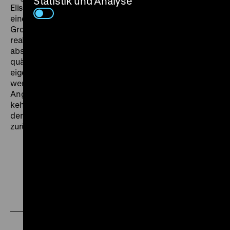
Statistik und Analyse
Elisabeth verliebt. Und in seinem Schreibtisch liegt
eine Pistole… Carow lässt das Melodram mal ins
Groteske, mal ins Lehrstückhafte kippen. Der
realistische Grundton der Geschichte weicht schrillen,
absurden Zerrbildern, die nicht zuletzt als Ausdruck
quälender Unsicherheiten der Filmemacher über die
eigenen Verstrickungen ins System verstanden
werden können. In der weiblichen Hauptrolle spielt
Angelica Domröse eine „Paula mit Fünfzig“. Damit
kehrte die gefeierte Aktrice nach ihrer Übersiedlung in
den Westen zum ersten und letzten Mal zur DEFA
zurück. (rs)
Zu
Zu
Zu
unserer
unserer
unserer
Instagram
Facebook
Letterboxd