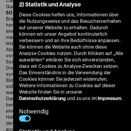
Carow, D: Angelica Domröse, Gottfried John, Jörg
2) Statistik und Analyse
Gudzuhn, Dagmar Manzel, Katja Paryla, 105'
·
35 mm
SO 17.04. um 20 Uhr + MI 20.04. um 20 Uhr
Der
Diese Cookies helfen uns, Informationen über
Braunkohletagebau frisst sich immer näher ans Dorf
die Nutzungsweise und das Besucherverhalten
heran, die Einwohner fliehen, die Häuser verrotten,
auf unserer Website zu erhalten. Dadurch
eine unwirkliche Gegend in Agonie. Heiner Carow
können wir unser Angebot kontinuierlich
machte sie zum allegorischen Schauplatz seines
verbessern und an Ihre Bedürfnisse anpassen.
letzten DEFA-Films
Verfehlung
, eines zornigen
Sie können die Website auch ohne diese
Abschieds sowohl vom „realen Sozialismus“ als auch
Analyse Cookies nutzen. Durch Klicken auf „Alle
von den eigenen Illusionen über das untergegangene
auswählen“ erklären Sie sich einverstanden,
System. Wie der Schauplatz hat auch der
dass wir Cookies zu Analyse-Zwecken setzen.
Dreieckskonflikt, der die Handlung vorantreibt,
Das Einverständnis in die Verwendung der
symbolischen Charakter. Elisabeth, Putzfrau beim
Cookies können Sie jederzeit widerrufen.
Bürgermeister, steht für die Masse der DDR-Bürger, die
Weitere Informationen zu Cookies auf dieser
sich politisch kaum engagieren und sich mehr oder
Website finden Sie in unserer
weniger glücklich ins Private zurückgezogen haben.
Datenschutzerklärung
und zu uns im
Impressum
.
Dass das Leben aber auch Überraschungen
bereithalten kann, erfährt sie durch die Begegnung mit
einem Mann aus dem Westen, dem Hamburger
Notwendig
Hafenarbeiter Jacob. Eine verbotene Liebe beginnt,
deren tragischer Ausgang im Film schon früh
angedeutet wird. Denn auch der Bürgermeister ist in