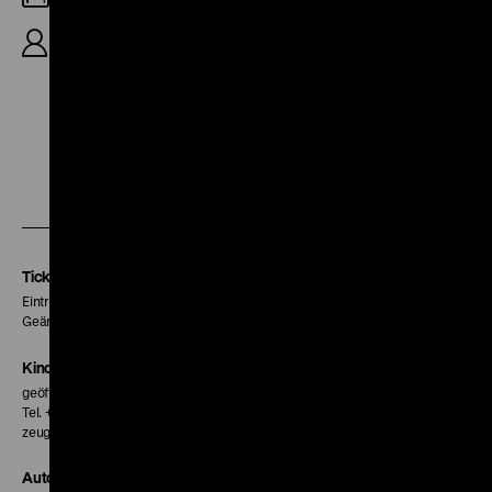
B/R: Karin Reiss, 43‘
Zu
Zu
Zu
unserer
unserer
unserer
Instagram
Facebook
Letterboxd
Seite
Seite
Seite
Tickets
Eintritt 5 €
Geänderte Preise sind im Programm vermerkt.
Kinokasse
geöffnet 30 Minuten vor Beginn der ersten Vorstellung
Tel. + 49 30 20304-770
zeughauskino@dhm.de
Autor*innen