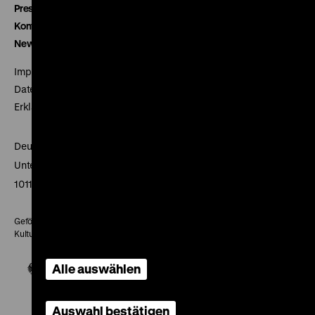
Presse
Kontakt
Newsletter
Impressum
Datenschutz
Erklärung digitale Barrierefreiheit
Deutsches Historisches Museum
Unter den Linden 2
10117 Berlin
Gefördert mit Mitteln des Beauftragten der Bundesregierung für
Kultur und Medien
Alle auswählen
Auswahl bestätigen