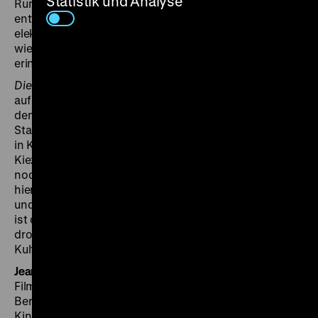
Statistik und Analyse
Rundfunkversuchsstelle an der Hochschule für Künste
entwickelte wiederum Friedrich Trautwein 1930 das
elektrische Musikinstrument „Trautonium“. Zeitzeugen
wie Heinz Galinski, Evelyn Künneke und Oskar Sala
erinnern sich.
Die Oranienstraße
(1987) konzentriert sich hingegen
auf die pulsierende Gegenwart. Die Straße, die durch
den Bau der gerade noch abgewendeten
Stadtautobahn fast zerstört worden wäre, erweist sich
in Kurzinterviews als Mittelpunkt eines lebendigen
Kiezes, in dem die berühmte Kreuzberger Mischung
noch intakt ist. Neben Handwerksbetrieben gibt es
hier die Künstler des „Oranienateliers“, ein Kabarett
und die „Galerie Unrat“. Nächtlicher Anziehungspunkt
ist der Club SO36; die „Oranienetage“ betreut
drogenabhängige Jugendliche; ein deutsch-türkisches
Kulturzentrum ist in Planung. (jg)
Jeanpaul Goergen
ist Kurator der Reihe, Autor und
Filmhistoriker. 2023 wurde er unter anderem für seine
Berlin-Programme mit dem Ehrenpreis des
Kinematheksverbundes für die Verdienste um die