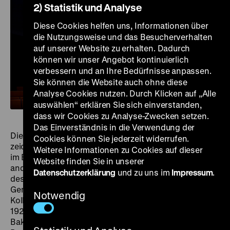
2) Statistik und Analyse
Diese Cookies helfen uns, Informationen über
die Nutzungsweise und das Besucherverhalten
auf unserer Website zu erhalten. Dadurch
können wir unser Angebot kontinuierlich
verbessern und an Ihre Bedürfnisse anpassen.
Sie können die Website auch ohne diese
Analyse Cookies nutzen. Durch Klicken auf „Alle
auswählen“ erklären Sie sich einverstanden,
dass wir Cookies zu Analyse-Zwecken setzen.
Das Einverständnis in die Verwendung der
Die Fernsehdokumentation
Die Fasanenstraße
(1989)
Cookies können Sie jederzeit widerrufen.
zeichnet die Kulturgeschichte einer wichtigen Straße
Weitere Informationen zu Cookies auf dieser
im Berliner Westen nach. Vorgestellt werden unter
Website finden Sie in unserer
anderem das Künstlerhaus Sankt Lukas, das Theater
Datenschutzerklärung
und zu uns im
Impressum
.
des Westens, der Delphi-Filmpalast, das Jüdische
Gemeindehaus, das Literaturhaus und das Käthe-
Notwendig
Kollwitz-Museum. Im Astor-Kino befand sich in den
1920er Jahren das Nelson-Theater, in dem Josephine
Baker ihren Bananentanz aufführte. In der