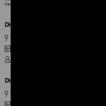
Filmkultur und das Filmerbe ausgezeichnet.
Die Fasanenstraße
BRD 1989
Digital SD
B/R: Jürgen Zimmermann, Ingo Bethke, 43‘
Die Oranienstraße
BRD 1987
Digital SD