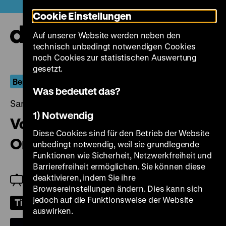
Direkt
Heute +
Cookie Einstellungen
zum
Seiteninhalt
Auf unserer Website werden neben den
springen
Navi
technisch unbedingt notwendigen Cookies
auf-
und
noch Cookies zur statistischen Auswertung
zuk
gesetzt.
Berlin.Dokument
Was bedeutet das?
Samstag, 28. September 2024, 18.00 Uhr
1) Notwendig
Von der Fasanenstraße in die
Diese Cookies sind für den Betrieb der Website
Oranienstraße
unbedingt notwendig, weil sie grundlegende
Funktionen wie Sicherheit, Netzwerkfreiheit und
Barrierefreiheit ermöglichen. Sie können diese
deaktivieren, indem Sie ihre
Einführung: Jeanpaul Goergen
Browsereinstellungen ändern. Dies kann sich
jedoch auf die Funktionsweise der Website
Tickets
auswirken.