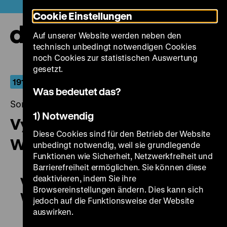
Direkt
Heute +
Cookie Einstellungen
zum
Seiteninhalt
Auf unserer Website werden neben den
springen
Navi
technisch unbedingt notwendigen Cookies
auf-
und
noch Cookies zur statistischen Auswertung
zuk
gesetzt.
1917. Revolution
Was bedeutet das?
Sonntag, 03. Dezember 2017, 18.30 - 00.00 Uhr
1) Notwendig
Vyborgskaja storona / Die
Diese Cookies sind für den Betrieb der Website
Wyborg-Seite
unbedingt notwendig, weil sie grundlegende
Funktionen wie Sicherheit, Netzwerkfreiheit und
Barrierefreiheit ermöglichen. Sie können diese
deaktivieren, indem Sie ihre
Vyborgskaja storona / Die
Browsereinstellungen ändern. Dies kann sich
Wyborg-Seite
jedoch auf die Funktionsweise der Website
auswirken.