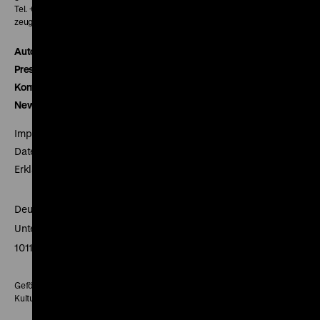
Tel. + 49 30 20304-770
zeughauskino@dhm.de
Autor*innen
Presse
Kontakt
Newsletter
Impressum
Datenschutz
Erklärung digitale Barrierefreiheit
Deutsches Historisches Museum
Unter den Linden 2
10117 Berlin
Gefördert mit Mitteln des Beauftragten der Bundesregierung für
Kultur und Medien