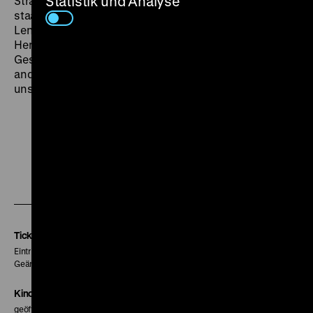
Statistik und Analyse
Štrauch), Stalin (Michail Gelovani) und Sverdlov. Allem
staatstragenden Gedöns zum Trotz (und auch wenn
Lenin ihn korrigieren darf), ist es Maksim, der die
Herzen der Sowjets erobert hatte. „Es gibt wenige
Gestalten im sowjetischen Film, ja sogar in den Filmen
anderer Länder, in der Literatur und im Theater, die so
unsterblich sind.“ (Jerzy Toeplitz). (bw)
Zu
Zu
Zu
unserer
unserer
unserer
Instagram
Facebook
Letterboxd
Seite
Seite
Seite
Tickets
Eintritt 5 €
Geänderte Preise sind im Programm vermerkt.
Kinokasse
geöffnet 30 Minuten vor Beginn der ersten Vorstellung