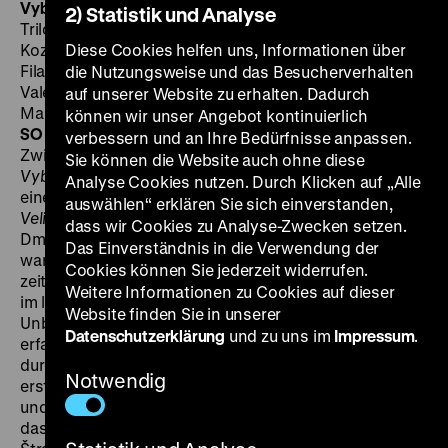
Vyborgskaja storona
Die Wyborg-Seite (= Maksim-
2) Statistik und Analyse
Trilogie, Teil 3) UdSSR (Lenfil’m) 1938, R/B: Grigorij
Kozincev, Leonid Trauberg, K: Andrej Moskvin, Georgij
Diese Cookies helfen uns, Informationen über
Filatov, M: Dmitrij Šostakovic, D: Boris Cirkov,
die Nutzungsweise und das Besucherverhalten
Valentina Kibardina, Natal’ja Užvij, Jurij Tolubeev,
auf unserer Website zu erhalten. Dadurch
Maksim Štrauch, Michail Gelovani, 116‘
·
35mm, OmeU
können wir unser Angebot kontinuierlich
SO 03.12. um 18.30 Uhr
·
Einführung: Heike Winkel
verbessern und an Ihre Bedürfnisse anpassen.
Zwischen
Vozvrašcenie Maksima
(Teil 2) und
Sie können die Website auch ohne diese
Vyborgskaja storona
(Teil 3) hatte Maksim die Ehre
Analyse Cookies nutzen. Durch Klicken auf „Alle
eines Kurzauftritts in Fridrich Ermlers Politmonument
auswählen“ erklären Sie sich einverstanden,
Velikij graždanin
(Der große Patriot), bei dem ebenfalls
dass wir Cookies zu Analyse-Zwecken setzen.
Dmitrij Šostakovic den Ton angab. Ganz offensichtlich
Das Einverständnis in die Verwendung der
war der Bekanntheitsgrad jener Figur, die quasi
Cookies können Sie jederzeit widerrufen.
zeitgleich mit dem Tonfilm geboren ward, enorm. Auch
Weitere Informationen zu Cookies auf dieser
im letzten Teil der Trilogie faszinierte die grenzenlose
Website finden Sie in unserer
Unbefangenheit, mit der unser Held, selbst schon
Datenschutzerklärung
und zu uns im
Impressum
.
erfahrener Organisator soldatischer Massen, lächelnd
durchs Leben zieht. Erzählt werden nun endlich die
Notwendig
ersten Monate in Petrograd nach dem Großen Oktober
und es nimmt kaum Wunder, dass Maksim auch auf
das Führungspersonal des Staats trifft: Lenin (Maksim