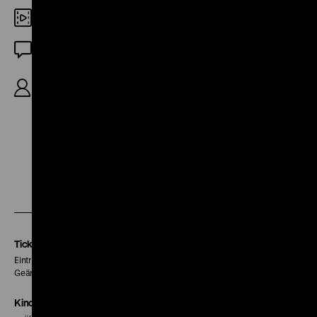
Digital HD
DF
R: Nick Park, B: Nick Park, Bob Baker, Brian Sibley,
29‘
Zu
Zu
Zu
unserer
unserer
unserer
Instagram
Facebook
Letterboxd
Seite
Seite
Seite
Tickets
Eintritt 5 €
Geänderte Preise sind im Programm vermerkt.
Kinokasse