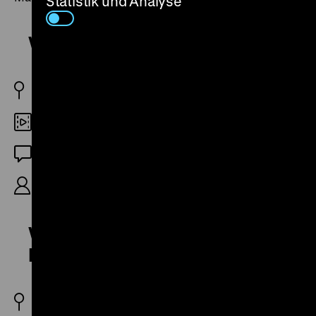
Statistik und Analyse
Wallace & Gromit – Alles Käse
GB 1989
Digital HD
DF
R: Nick Park, B: Nick Park, Steve Rushton, 23‘
Wallace & Gromit – Die Techno-
Hose
GB 1993