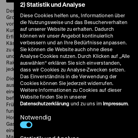
2) Statistik und Analyse
Der Hobby-Erfinder Wallace und sein stoischer Hund
Diese Cookies helfen uns, Informationen über
Gromit sind die wohl bekanntesten Knetgeschöpfe
die Nutzungsweise und das Besucherverhalten
von Aardman Animations. In diesem
auf unserer Website zu erhalten. Dadurch
Kurzfilmprogramm stellt das ungleiche Duo seinen
können wir unser Angebot kontinuierlich
Erfindergeist unter Beweis. Weil sich zuhause der
verbessern und an Ihre Bedürfnisse anpassen.
Käsevorrat zu Ende neigt, entschließen sich die beiden
Sie können die Website auch ohne diese
zu einem außergewöhnlichen Ausflug: Mit Hammer
und Säge zimmern sie in
Analyse Cookies nutzen. Durch Klicken auf „Alle
Alles Käse
im Keller eine
Rakete zusammen, um auf den Mond zu fliegen. Denn
auswählen“ erklären Sie sich einverstanden,
jeder weiß, dass der Mond aus Käse besteht.
dass wir Cookies zu Analyse-Zwecken setzen.
Das Einverständnis in die Verwendung der
Die Techno-Hose
dreht sich zunächst um die
Cookies können Sie jederzeit widerrufen.
ausgetüftelte Frühstücksmaschine von Wallace: Ohne
Weitere Informationen zu Cookies auf dieser
einen Finger zu rühren, wird er aus seinem Bett
Website finden Sie in unserer
befördert, angezogen und an den gedeckten
Datenschutzerklärung
und zu uns im
Impressum
.
Frühstückstisch gesetzt. Nicht ganz so reibungslos
funktioniert hingegen die ferngesteuerte Techno-
Notwendig
Hose. Eigentlich soll sie dem automatischen
Gassigehen von Gromit dienen, wird aber bald von
einem zwielichtigen Pinguin für dessen
Machenschaften missbraucht. (mxg)