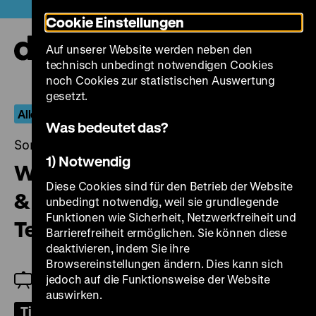
Direkt
Heute +
Cookie Einstellungen
zum
Seiteninhalt
Auf unserer Website werden neben den
springen
Navi
technisch unbedingt notwendigen Cookies
auf-
und
noch Cookies zur statistischen Auswertung
zuk
gesetzt.
Alles Knete
Was bedeutet das?
Sonntag, 17. März 2024, 15.30 Uhr
1) Notwendig
Wallace & Gromit – Alles Käse
Diese Cookies sind für den Betrieb der Website
& Wallace & Gromit – Die
unbedingt notwendig, weil sie grundlegende
Funktionen wie Sicherheit, Netzwerkfreiheit und
Techno-Hose
Barrierefreiheit ermöglichen. Sie können diese
deaktivieren, indem Sie ihre
Browsereinstellungen ändern. Dies kann sich
jedoch auf die Funktionsweise der Website
Max Grenz
auswirken.
Tickets