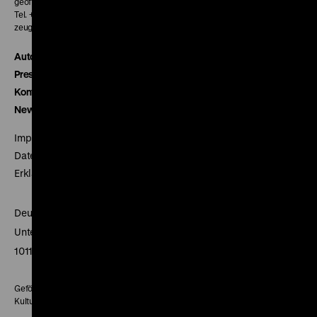
geöffnet 30 Minuten vor Beginn der ersten Vorstellung
Tel. + 49 30 20304-770
zeughauskino@dhm.de
Autor*innen
Presse
Kontakt
Newsletter
Impressum
Datenschutz
Erklärung digitale Barrierefreiheit
Deutsches Historisches Museum
Unter den Linden 2
10117 Berlin
Gefördert mit Mitteln des Beauftragten der Bundesregierung für
Kultur und Medien