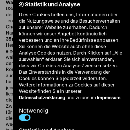
Washington Square / Die Erbin vom Washington Square
2) Statistik und Analyse
USA 1997, R: Agnieszka Holland, B: Carol Doyle (nach
dem Roman von Henry James), K: Jerzy Zieli?ski, D:
Diese Cookies helfen uns, Informationen über
Jennifer Jason Leigh, Albert Finney, Maggie Smith, Ben
die Nutzungsweise und das Besucherverhalten
Chaplin, Judith Ivey, Jennifer Garner, Robert Stanton,
auf unserer Website zu erhalten. Dadurch
Nancy Daly, Peter Maloney, Lauren Hulsey, 116' ·
können wir unser Angebot kontinuierlich
35 mm, OF
SA 25.04. um 21 Uhr Hollands Adaption von
verbessern und an Ihre Bedürfnisse anpassen.
Henry James' Roman von 1881 wurde als Bestandteil
Sie können die Website auch ohne diese
einer ganzen Welle prächtig ausgestatteter Filme
Analyse Cookies nutzen. Durch Klicken auf „Alle
wahrgenommen, die auf Grundlage von Romanen aus
auswählen“ erklären Sie sich einverstanden,
dem 19. Jahrhundert im Allgemeinen, von James-
dass wir Cookies zu Analyse-Zwecken setzen.
Romanen im Besonderen entstanden. Wahrscheinlich
Das Einverständnis in die Verwendung der
auch gründend auf der Tatsache, dass Regisseurinnen
Cookies können Sie jederzeit widerrufen.
für diese Welle verantwortlich zeichneten, erkundet
Weitere Informationen zu Cookies auf dieser
jene nicht so sehr das romantische Potenzial und die
Website finden Sie in unserer
liebreizenden Dekors, sondern fokussiert vor allem auf
Datenschutzerklärung
und zu uns im
Impressum
.
die Frauenfiguren und deren gesellschaftliche
Zwangslage im 19. Jahrhundert. So auch Holland: Die
Notwendig
für ihre Leistung gefeierte Jennifer Jason Leigh spielt
die Tochter eines wohlhabenden Arztes, die sich
wegen Liebesangelegenheiten zusehends vom Druck