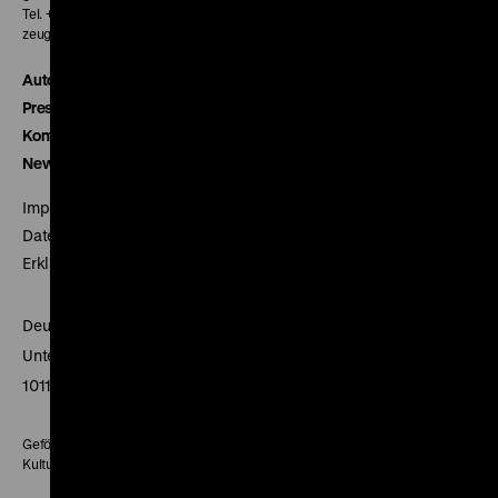
Tel. + 49 30 20304-770
zeughauskino@dhm.de
Autor*innen
Presse
Kontakt
Newsletter
Impressum
Datenschutz
Erklärung digitale Barrierefreiheit
Deutsches Historisches Museum
Unter den Linden 2
10117 Berlin
Gefördert mit Mitteln des Beauftragten der Bundesregierung für
Kultur und Medien