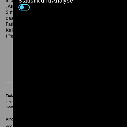
Statistik und Analyse
in der Familie und der Gesellschaft emanzipieren muss.
„Atmosphärisch dicht entwirft [Holland] ein episches
Sittengemälde des neuenglischen Großbürgertums,
das die Kamera in verhaltenen Bildern mit sensibler
Farbdramaturgie und in nahezu perfektionistischer
Kalligrafie eines Milieus einfängt.“ (Margarete Wach,
film-dienst
, 07/1998). (thg)
Zu
Zu
Zu
unserer
unserer
unserer
Instagram
Facebook
Letterboxd
Seite
Seite
Seite
Tickets
Eintritt 5 €
Geänderte Preise sind im Programm vermerkt.
Kinokasse
geöffnet 30 Minuten vor Beginn der ersten Vorstellung