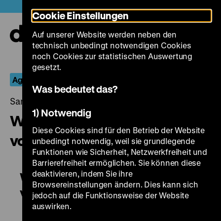
Direkt
Heute +
Cookie Einstellungen
zum
Seiteninhalt
Auf unserer Website werden neben den
springen
Navi
technisch unbedingt notwendigen Cookies
auf-
und
noch Cookies zur statistischen Auswertung
zuk
gesetzt.
Agnieszka Holland
Was bedeutet das?
Samstag, 25. April 2015, 21.00 - 00.00 Uhr
1) Notwendig
Washington Square / Die Erbin
Diese Cookies sind für den Betrieb der Website
vom Washington Square
unbedingt notwendig, weil sie grundlegende
Funktionen wie Sicherheit, Netzwerkfreiheit und
Barrierefreiheit ermöglichen. Sie können diese
deaktivieren, indem Sie ihre
Washington Square / Die Erbin
Browsereinstellungen ändern. Dies kann sich
vom Washington Square
jedoch auf die Funktionsweise der Website
auswirken.