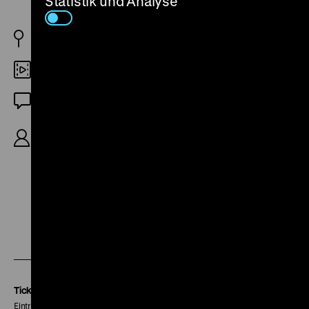
Statistik und Analyse
BRD 1983
Digital SD
OF
R/K: Rainer Komers, S: Christel Fomm, Jutta Uhl,
92‘
Zu
Zu
Zu
unserer
unserer
unserer
Instagram
Facebook
Letterboxd
Seite
Seite
Seite
Tickets
Eintritt 5 €