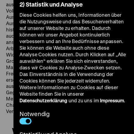
2) Statistik und Analyse
auseinander, die ein Arbeitskreis der Mülheimer
Volkshochschule organisiert hatte und zum
Diese Cookies helfen uns, Informationen über
Ausgangspunkt von Komers Essay wird. Wie die
die Nutzungsweise und das Besucherverhalten
Ausstellung verwendet
Wer bezahlte für Hitler?
auf unserer Website zu erhalten. Dadurch
historisches Bild- und Textmaterial, stützt sich aber
können wir unser Angebot kontinuierlich
auch auf Zeitzeug*innenberichte. Sie machen
verbessern und an Ihre Bedürfnisse anpassen.
anschaulich, welch hohen Preis antifaschistische
Sie können die Website auch ohne diese
Arbeiter*innen im Nationalsozialismus für ihre
Analyse Cookies nutzen. Durch Klicken auf „Alle
Widerstandsaktionen bezahlten, wohingegen lokale
Großindustrielle der Machtergreifung und dem
auswählen“ erklären Sie sich einverstanden,
Machterhalt Hitlers mit riesigen Summen zuarbeiteten.
dass wir Cookies zu Analyse-Zwecken setzen.
Freimütig erzählt davon Fritz Thyssen in seinem 1940
Das Einverständnis in die Verwendung der
erschienenen Buch
I Paid Hitler
. Zu längeren Auszügen
Cookies können Sie jederzeit widerrufen.
aus der Autobiografie ziehen nüchterne
Weitere Informationen zu Cookies auf dieser
Gegenwartsbilder an uns vorbei. Die kühle
Website finden Sie in unserer
Menschenverachtung des Hitler-Förderers trifft auf die
Datenschutzerklärung
und zu uns im
Impressum
.
Charakterköpfe von Arbeiter*innen, die von ihrer
Verfolgung durch die Nazis berichten. (ts)
Notwendig
Wer bezahlte für Hitler?