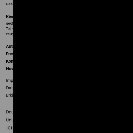
Geänderte Preise sind im Programm vermerkt.
Kinokasse
geöffnet 30 Minuten vor Beginn der ersten Vorstellung
Tel. + 49 30 20304-770
zeughauskino@dhm.de
Autor*innen
Presse
Kontakt
Newsletter
Impressum
Datenschutz
Erklärung digitale Barrierefreiheit
Deutsches Historisches Museum
Unter den Linden 2
10117 Berlin