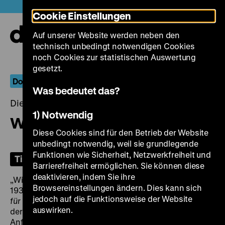
Direkt
Heute +
Cookie Einstellungen
zum
Seiteninhalt
Auf unserer Website werden neben den
springen
Navi
technisch unbedingt notwendigen Cookies
auf-
und
noch Cookies zur statistischen Auswertung
zuk
gesetzt.
Dokumentarische Positionen: Rainer Komers
Was bedeutet das?
Dienstag, 02. September 2025, 19.00 Uhr
1) Notwendig
Wer bezahlte für Hitler?
Diese Cookies sind für den Betrieb der Website
unbedingt notwendig, weil sie grundlegende
Funktionen wie Sicherheit, Netzwerkfreiheit und
Tickets
Barrierefreiheit ermöglichen. Sie können diese
deaktivieren, indem Sie ihre
„Widerstand und Verfolgung in Mülheim an der Ruhr
Browsereinstellungen ändern. Dies kann sich
1933-1945“, so lautet der Untertitel von
Wer bezahlte
jedoch auf die Funktionsweise der Website
für Hitler?
, einem von Komers politischsten Filmen. Mit
auswirken.
der Aufarbeitung der NS-Zeit im Ruhrgebiet setzte sich
Anfang der 1980er Jahre auch eine Wanderausstellung