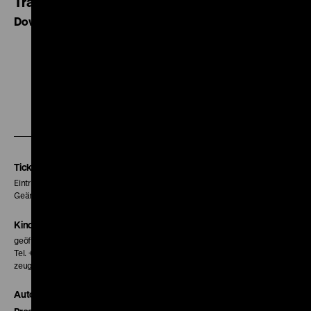
Träumen hat, hat keine Kraft zu kämpfen
Download als PDF, 2 MB
Zu
Zu
Zu
unserer
unserer
unserer
Instagram
Facebook
Letterboxd
Seite
Seite
Seite
Tickets
Eintritt 5 €
Geänderte Preise sind im Programm vermerkt.
Kinokasse
geöffnet 30 Minuten vor Beginn der ersten Vorstellung
Tel. + 49 30 20304-770
zeughauskino@dhm.de
Autor*innen