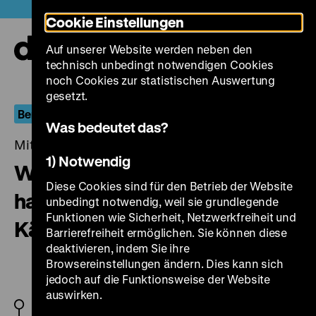
Direkt
Heute +
Cookie Einstellungen
zum
Seiteninhalt
Auf unserer Website werden neben den
springen
Navi
technisch unbedingt notwendigen Cookies
auf-
und
noch Cookies zur statistischen Auswertung
zuk
gesetzt.
Berlin.Dokument
Was bedeutet das?
Mittwoch, 21. Juli 2021, 20.00 Uhr
1) Notwendig
Wer keinen Mut zum Träumen
Diese Cookies sind für den Betrieb der Website
hat, hat keine Kraft zum
unbedingt notwendig, weil sie grundlegende
Funktionen wie Sicherheit, Netzwerkfreiheit und
Kämpfen
Barrierefreiheit ermöglichen. Sie können diese
deaktivieren, indem Sie ihre
Browsereinstellungen ändern. Dies kann sich
jedoch auf die Funktionsweise der Website
auswirken.
BRD 1979