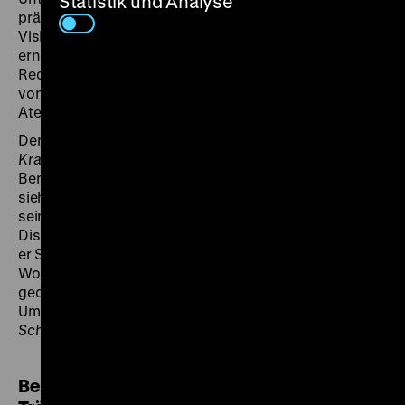
Statistik und Analyse
präsentierten zahlreiche Gruppen und Initiativen
Visionen einer besseren Welt: von Biogas und
erneuerbaren Energien über sichere Fahrradwege und
Recycling bis zu neuen Formen des Zusammenlebens,
von gesunder Ernährung über Alternativmedizin und
Atemübungen bis zu Massageworkshops.
Der Film
Wer keinen Mut zum Träumen hat, hat keine
Kraft zu kämpfen
entstand in der Medienwerkstatt
Berlin, die sich selbst als Teil der Alternativbewegung
sieht. Er zeigt den Aufbau des Dorfes, das Leben
seiner ständigen Bewohnerinnen und Bewohner,
Diskussionen und Straßentheater; vor allem aber lässt
er Selbsthilfeorganisationen und Umweltgruppen zu
Wort kommen. Auf dem preiswerten Super8-Format
gedreht, zirkulierte der Film vor allem in Kreisen der
Umweltbewegung. Mit Musik von
Ton, Steine,
Scherben
und
Teller Bunte Knete
. (jg)
Berlin.Dokument 103: Wer keinen Mut zu