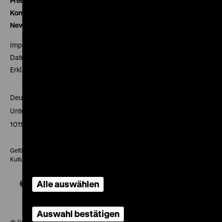
Presse
Kontakt
Newsletter
Impressum
Datenschutz
Erklärung digitale Barrierefreiheit
Deutsches Historisches Museum
Unter den Linden 2
10117 Berlin
Gefördert mit Mitteln des Beauftragten der Bundesregierung für
Kultur und Medien
Alle auswählen
Auswahl bestätigen