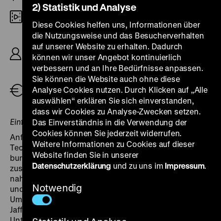
2) Statistik und Analyse
Digital SD
Diese Cookies helfen uns, Informationen über
die Nutzungsweise und das Besucherverhalten
P: Medienwerkstatt Berlin (Bernd Friedmann,
auf unserer Website zu erhalten. Dadurch
Wolfgang Krajewski, Rainer Lutter, Klaus Günther
können wir unser Angebot kontinuierlich
Otto, Hans Rombach, Bernd Uhde), M: Ton,
verbessern und an Ihre Bedürfnisse anpassen.
Steine, Scherben, Teller Bunte Knete, 73‘
Sie können die Website auch ohne diese
Analyse Cookies nutzen. Durch Klicken auf „Alle
Tickets
auswählen“ erklären Sie sich einverstanden,
dass wir Cookies zu Analyse-Zwecken setzen.
Einführung: Jeanpaul Goergen
Das Einverständnis in die Verwendung der
Cookies können Sie jederzeit widerrufen.
Anfang 1978 hatte der „Tunix-Kongress“ in der
Weitere Informationen zu Cookies auf dieser
Technischen Universität in West-Berlin versucht, die
Website finden Sie in unserer
bunte Vielfalt der undogmatischen Szene
Datenschutzerklärung
und zu uns im
Impressum
.
zusammenzuführen. Im Sommer des gleichen Jahres
nahm eine kleine Gruppe von Aktivisten diese Idee auf
Notwendig
und organisierte in Eigeninitiative ein „Alternatives
Umweltfestival“. Auf dem Oktoberfestgelände an der
Jafféstraße arbeitete sechs Wochen lang ein Ökodorf.
Unter dem Motto „Umdenken – Umschwenken“