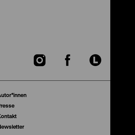
Zu
Zu
Zu
unserer
unserer
unser
Instagram
Facebook
Lette
Autor*innen
Seite
Seite
Seite
Presse
Kontakt
Newsletter