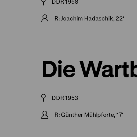
DDR 1958
R: Joachim Hadaschik, 22‘
Die Wart
DDR 1953
R: Günther Mühlpforte, 17‘