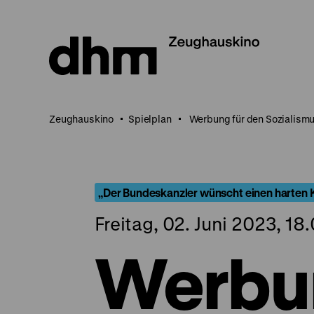
Direkt
zum
Seiteninhalt
springen
Zeughauskino
Spielplan
Werbung für den Sozialism
„Der Bundeskanzler wünscht einen harten 
Freitag, 02. Juni 2023, 18
Werbun