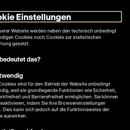
Leichte
Gebärdensprache
Suche
Heute +
Deutsch
Englisch
DHM
Dunklen
De
En
Sprache
Modus
kie Einstellungen
umschalten
Spielplan
Filmreihen
Über uns
serer Website werden neben den technisch unbedingt
digen Cookies noch Cookies zur statistischen
tung gesetzt.
bedeutet das?
otwendig
Cookies sind für den Betrieb der Website unbedingt
dig, weil sie grundlegende Funktionen wie Sicherheit,
rkfreiheit und Barrierefreiheit ermöglichen. Sie können
deaktivieren, indem Sie ihre Browsereinstellungen
. Dies kann sich jedoch auf die Funktionsweise der
e auswirken.