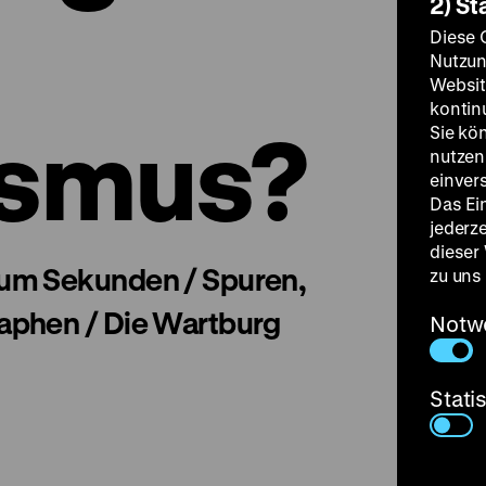
2) St
Diese 
Nutzun
Websit
kontin
ismus?
Sie kö
nutzen.
einver
Das Ei
jederz
dieser
um Sekunden / Spuren,
zu uns
aphen / Die Wartburg
Notw
Stati