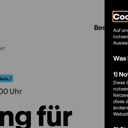
Coo
Besuch
Auf un
notwen
Auswer
us?
Was 
1) N
Kurs…“
Diese 
notwen
.00 Uhr
Netzwe
g für
diese 
ändern
Websit