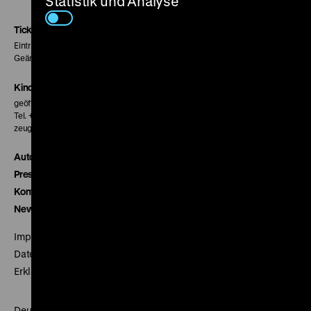
Statistik und Analyse
Instagram
Facebook
Letterboxd
Seite
Seite
Seite
Tickets
Eintritt 5 €
Geänderte Preise sind im Programm vermerkt.
Kinokasse
geöffnet 30 Minuten vor Beginn der ersten Vorstellung
Tel. + 49 30 20304-770
zeughauskino@dhm.de
Autor*innen
Presse
Kontakt
Newsletter
Impressum
Datenschutz
Erklärung digitale Barrierefreiheit
Deutsches Historisches Museum