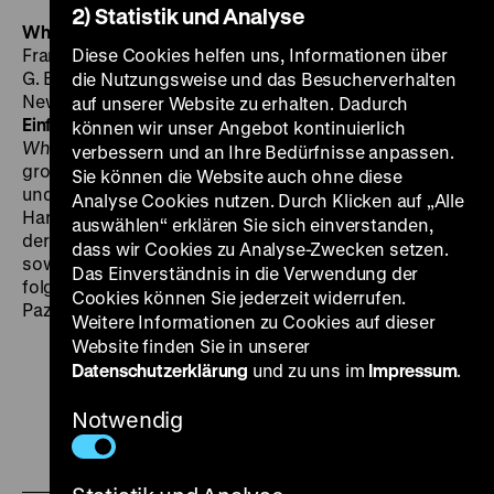
2) Statistik und Analyse
Why We Fight: War Comes to America
USA 1945, R:
Frank Capra, Anatole Litvak, B: Julius J. Epstein, Philip
Diese Cookies helfen uns, Informationen über
G. Epstein, Emma Lazarus, Anthony Veiller, M: Alfred
die Nutzungsweise und das Besucherverhalten
Newman, 65'
·
16 mm, OF
DO 05.01. um 20 Uhr ·
auf unserer Website zu erhalten. Dadurch
Einführung: Fabian Tietke
Siebter und letzter Teil der
können wir unser Angebot kontinuierlich
Why We Fight
-Reihe: Capra und Litvak schlagen einen
verbessern und an Ihre Bedürfnisse anpassen.
großen Bogen, der die Geschichte der USA umfasst
Sie können die Website auch ohne diese
und schließlich den japanischen Überfall auf Pearl
Analyse Cookies nutzen. Durch Klicken auf „Alle
Harbor thematisiert. Auf eine idealisierte Geschichte
auswählen“ erklären Sie sich einverstanden,
der ersten Siedler und der amerikanischen Revolution
dass wir Cookies zu Analyse-Zwecken setzen.
sowie eine Beschwörung der Diversität des Landes
Das Einverständnis in die Verwendung der
folgt ein kurzer Abriss, der die Vorgeschichte des
Cookies können Sie jederzeit widerrufen.
Pazifikkriegs aus amerikanischer Sicht darstellt. (ft)
Weitere Informationen zu Cookies auf dieser
Website finden Sie in unserer
Datenschutzerklärung
und zu uns im
Impressum
.
Notwendig
Zu
Zu
Zu
unserer
unserer
unserer