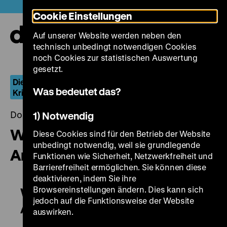
Direkt
Heute +
Cookie Einstellungen
zum
Seiteninhalt
Auf unserer Website werden neben den
springen
Navi
technisch unbedingt notwendigen Cookies
auf-
und
noch Cookies zur statistischen Auswertung
zuk
gesetzt.
Die Welt in Waffen: US-amerikanische
Was bedeutet das?
Kriegsheimkehrer
Donnerstag, 05. Januar 2017, 20.00 - 00.00 Uhr
1) Notwendig
Why We Fight: War Comes to
Diese Cookies sind für den Betrieb der Website
unbedingt notwendig, weil sie grundlegende
America
Funktionen wie Sicherheit, Netzwerkfreiheit und
Barrierefreiheit ermöglichen. Sie können diese
deaktivieren, indem Sie ihre
Browsereinstellungen ändern. Dies kann sich
Why We Fight: War Comes to
jedoch auf die Funktionsweise der Website
America
auswirken.