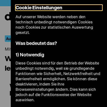
Direkt
Heute +
Cookie Einstellungen
zum
Seiteninhalt
Auf unserer Website werden neben den
springen
Navi
technisch unbedingt notwendigen Cookies
auf-
und
noch Cookies zur statistischen Auswertung
zuk
gesetzt.
Aus dem Fernseharchiv
Was bedeutet das?
Mittwoch, 31. Oktober 2018, 19.00 - 00.00 Uhr
1) Notwendig
Wie ein Hirschberger Dänisch
Diese Cookies sind für den Betrieb der Website
lernte
unbedingt notwendig, weil sie grundlegende
Funktionen wie Sicherheit, Netzwerkfreiheit und
Barrierefreiheit ermöglichen. Sie können diese
deaktivieren, indem Sie ihre
Wie ein Hirschberger Dänisch
Browsereinstellungen ändern. Dies kann sich
lernte
jedoch auf die Funktionsweise der Website
auswirken.