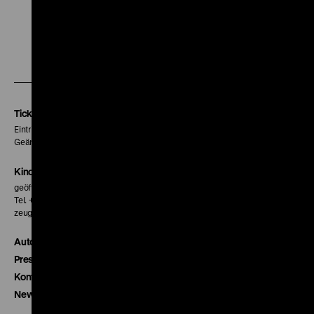
Zu
Zu
Zu
unserer
unserer
unserer
Instagram
Facebook
Letterboxd
Seite
Seite
Seite
Tickets
Eintritt 5 €
Geänderte Preise sind im Programm vermerkt.
Kinokasse
geöffnet 30 Minuten vor Beginn der ersten Vorstellung
Tel. + 49 30 20304-770
zeughauskino@dhm.de
Autor*innen
Presse
Kontakt
Newsletter