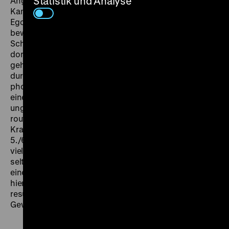
Statistik und Analyse
Angst und Demütigung in Deutschland übernimmt die
Kamera sogar seinen Blick. Das Ende des noch von
Egon Monk produzierten Films war 1968 eine
bewusste Spitze: Nach dem Krieg kehrt der einst aus
Schlesien Vertriebene in seine Heimat zurück. Nämlich
dorthin, wo man ihn gut behandelt und ihm selbstlos
geholfen hat: nach Dänemark. Die Kritiken waren
durchweg positiv: „Eine schrecklich wahre Geschichte,
photographiert und erzählt in der poetischen Prosa
eines Kunstmärchens. Und eben darum gültig,
ungeschminkter als die pseudoreale Antikunst
routinierter Dokumentarspielerei.“, schrieb Karl Heinz
Kramberg in der
Süddeutschen Zeitung
vom
5./6.10.1968.
epd Kirche und Fernsehen
lobte neben
vielem anderen: „Endlich die Regie Rolf Buschs: sehr
selten nur erkannte man in einer anderen Produktion
eine so sichere und klar durchdachte Konzeption wie
hier.“ Und der West-Berliner
Telegraf
vom 6.10.1968
resümierte: „Ein Abend – hoffentlich – der
Gewissensnot für viele.“ (gym)