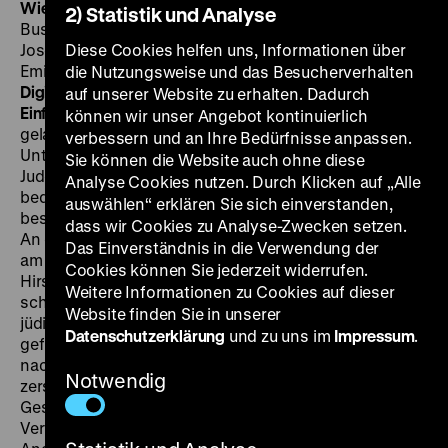
Wie ein Hirschberger Dänisch lernte
BRD 1968, R: Rolf
2) Statistik und Analyse
Busch, B: Dieter Meichsner, K: Frank A. Banuscher, D:
Josef Schaper, Ruth Hellberg, Günther Wille, Ilse Bally,
Diese Cookies helfen uns, Informationen über
Emil Hass Christensen, Ebba With, Povl Wöldike, 95’
·
die Nutzungsweise und das Besucherverhalten
Digital SD
DI 23.10. um 20 Uhr + MI 31.10. um 20 Uhr ·
auf unserer Website zu erhalten. Dadurch
Einführung: Jan Gympel
Vor 75 Jahren, im Oktober 1943,
können wir unser Angebot kontinuierlich
gelang es dem dänischen Widerstand, mit breiter
verbessern und an Ihre Bedürfnisse anpassen.
Unterstützung durch die Bevölkerung, fast alle als
Sie können die Website auch ohne diese
Juden verfolgte und akut von der Deportation
Analyse Cookies nutzen. Durch Klicken auf „Alle
bedrohte Menschen aus dem von Nazi-Deutschland
auswählen“ erklären Sie sich einverstanden,
besetzten Königreich nach Schweden zu schmuggeln.
dass wir Cookies zu Analyse-Zwecken setzen.
An diese leider einzigartige Tat erinnert dieser Spielfilm
Das Einverständnis in die Verwendung der
am Beispiel eines älteren Anwalts, geboren in
Cookies können Sie jederzeit widerrufen.
Hirschberg im damals deutschen Schlesien und wie
Weitere Informationen zu Cookies auf dieser
schon seine Eltern evangelischen Glaubens: Seiner
Website finden Sie in unserer
jüdischen Vorfahren wegen 1939 nach Dänemark
Datenschutzerklärung
und zu uns im
Impressum
.
geflohen, wo bereits sein Sohn lebte, droht er dort –
nachdem sich die erhoffte Weiterreise in die USA
Notwendig
zerschlagen hat – vom NS-Terror eingeholt zu werden.
Geschildert wird dies ganz aus der Sicht des
Verfolgten, in den Rückblenden auf Momente der