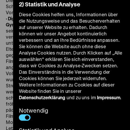
Dieter Wien, Martin Grunert, Angelika Waller, Reiner
2) Statistik und Analyse
Schöne, Brigitte Krause, Gerhard Bienert, 91’
·
35 mm
Vorfilm:
Petras Erlebnis
DDR 1956, R: Ingrid Reschke, 6‘
Diese Cookies helfen uns, Informationen über
·
DigiBeta
FR 04.03. um 18.30 Uhr
·
Einführung: Jan
die Nutzungsweise und das Besucherverhalten
Gympel
Ein Ehepaar entzweit sich über die Erziehung
auf unserer Website zu erhalten. Dadurch
seines zirka zehnjährigen Sohnes. Nach der Trennung
können wir unser Angebot kontinuierlich
versteht es der aufgeweckte Knabe, die
verbessern und an Ihre Bedürfnisse anpassen.
unterschiedlichen pädagogischen Konzepte seiner
Sie können die Website auch ohne diese
Eltern für sich auszunutzen und Mutter und Vater
Analyse Cookies nutzen. Durch Klicken auf „Alle
gegeneinander auszuspielen. Anders als es der
auswählen“ erklären Sie sich einverstanden,
Filmentwurf von Rudi Strahl vorsah, durfte die im Titel
dass wir Cookies zu Analyse-Zwecken setzen.
angekündigte Scheidung auf Geheiß des DDR-
Das Einverständnis in die Verwendung der
Volksbildungsministeriums nicht stattfinden. Auch
Cookies können Sie jederzeit widerrufen.
wurde das Drehbuch so verändert, dass die diversen
Weitere Informationen zu Cookies auf dieser
Streiche des Jungen meist umgehend geahndet
Website finden Sie in unserer
werden. Ingrid Reschkes erster abendfüllender Film
Datenschutzerklärung
und zu uns im
Impressum
.
schwankt daher etwas unentschlossen zwischen
fröhlicher (Tragi-)Komödie und allzu deutlicher
pädagogischer Absicht. Ursprünglich wurde das
Notwendig
Filmehepaar von dem damaligen realen Ehepaar
Monika Gabriel und Armin Mueller-Stahl gespielt.
Letzterer fiel jedoch nach einigen Drehtagen