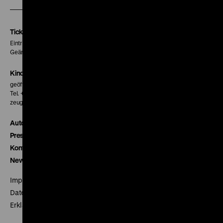
unserer
unserer
unserer
Instagram
Facebook
Letterboxd
Seite
Seite
Seite
Tickets
Eintritt 5 €
Geänderte Preise sind im Programm vermerkt.
Kinokasse
geöffnet 30 Minuten vor Beginn der ersten Vorstellung
Tel. + 49 30 20304-770
zeughauskino@dhm.de
Autor*innen
Presse
Kontakt
Newsletter
Impressum
Datenschutz
Erklärung digitale Barrierefreiheit