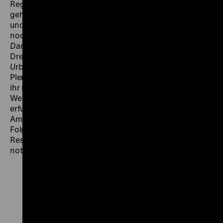
Regiestudenten an der Babelsberger Filmhochschule
gehört und Heiner Carow bei
Sie nannten ihn Amigo
und
Das Leben beginnt
assistiert. 1963 inszenierte sie,
noch unter ihrem Mädchennamen Ingrid Meyer, mit
Daniel und der Weltmeister
ihren Diplomfilm. Das
Drehbuch zu ihrer vierten Regiearbeit
Kennen Sie
Urban?
schrieb Ingrid Reschke zusammen mit Ulrich
Plenzdorf. Mit ihm entwickelte sie gleich darauf auch
ihr nächstes Projekt:
Die Legende von Paul und Paula
.
Welch große Anerkennung sie für
Kennen Sie Urban?
erfuhr, erlebte Ingrid Reschke nur noch ansatzweise:
Am 9. Mai 1971 starb sie mit nur 35 Jahren an den
Folgen eines Autounfalls. Anschließend geriet Ingrid
Reschke ebenso in Vergessenheit wie ihr
notgedrungen schmales Schaffen.
Zu
Zu
Zu