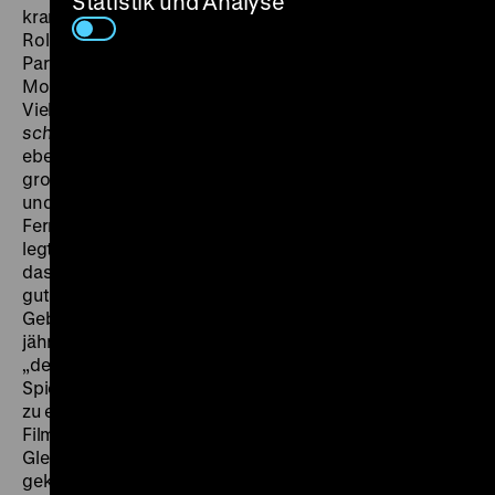
Statistik und Analyse
krankheitsbedingt aus, weshalb Dieter Wien seine
Rolle übernahm. Für den Part als möglicher neuer
Partner der Frau wurde Reiner Schöne engagiert. Wie
Monika Gabriel verließ er wenige Jahre später die DDR.
Vielleicht auch deshalb wurde der Film
Wir lassen uns
scheiden
fortan kaum mehr gespielt, obwohl er
ebenso ein ausgesprochener Berlin-Film ist, den
großangelegten Umbau des Alexanderplatzes zeigt
und sogar auf dem noch nicht fertiggestellten
Fernsehturm spielt. Nicht nur bei den Stadtansichten
legte Ingrid Reschke erkennbar großen Wert darauf,
das Scope-Format (in der DDR „Totalvision“ genannt)
gut auszunutzen. (gym) Ingrid Reschke, deren
Geburtstag sich im März 2016 zum achtzigsten Male
jährt, wurde während ihres Schaffens immer wieder als
„der erste weibliche Regisseur im DEFA-Studio für
Spielfilme“ bezeichnet. Sie war zugleich „der“ einzige,
zu einer Zeit, als auch in anderen Ländern
Filmemacherinnen noch eine Ausnahme darstellten.
Gleich nach der Schule war Ingrid Reschke zur DEFA
gekommen, hatte zum ersten Jahrgang von