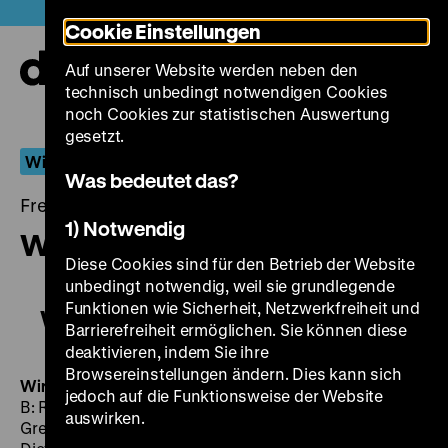
Direkt
Heute +
Cookie Einstellungen
zum
Seiteninhalt
Auf unserer Website werden neben den
springen
Navi
technisch unbedingt notwendigen Cookies
auf-
und
noch Cookies zur statistischen Auswertung
zuk
gesetzt.
Wiederentdeckt
Was bedeutet das?
Freitag, 04. März 2016, 18.30 - 00.00 Uhr
1) Notwendig
Wir lassen uns scheiden
Diese Cookies sind für den Betrieb der Website
unbedingt notwendig, weil sie grundlegende
Funktionen wie Sicherheit, Netzwerkfreiheit und
Wir lassen uns scheiden
Barrierefreiheit ermöglichen. Sie können diese
deaktivieren, indem Sie ihre
Browsereinstellungen ändern. Dies kann sich
Wir lassen uns scheiden
DDR 1968, R: Ingrid Reschke,
jedoch auf die Funktionsweise der Website
B: Rudi Strahl, Kurt Belicke, Ingrid Reschke. K: Helmut
auswirken.
Grewald, M: Wolfram Heicking, D: Monika Gabriel,