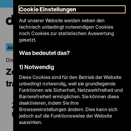
Direkt
Heute +
Cookie Einstellungen
zum
Seiteninhalt
Auf unserer Website werden neben den
springen
Navi
technisch unbedingt notwendigen Cookies
auf-
und
noch Cookies zur statistischen Auswertung
zuk
gesetzt.
Jüdische Spiegelungen
Was bedeutet das?
Dienstag, 02. Februar 2016, 18.00 - 00.00 Uhr
1) Notwendig
Zeugin aus der Hölle / Gorke
Diese Cookies sind für den Betrieb der Website
trave
unbedingt notwendig, weil sie grundlegende
Funktionen wie Sicherheit, Netzwerkfreiheit und
Barrierefreiheit ermöglichen. Sie können diese
deaktivieren, indem Sie ihre
Zeugin aus der Hölle / Gorke
Browsereinstellungen ändern. Dies kann sich
trave
jedoch auf die Funktionsweise der Website
auswirken.