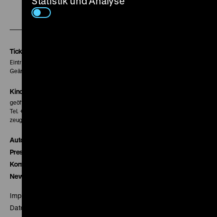
Statistik und Analyse
Zu
Zu
Zu
unserer
unserer
unserer
Instagram
Facebook
Letterboxd
Seite
Seite
Seite
Tickets
Eintritt 5 €
Geänderte Preise sind im Programm vermerkt.
Kinokasse
geöffnet 30 Minuten vor Beginn der ersten Vorstellung
Tel. + 49 30 20304-770
zeughauskino@dhm.de
Autor*innen
Presse
Kontakt
Newsletter
Impressum
Datenschutz