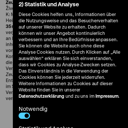
Zeugin aus der Hölle
Gorke trave
BRD/YU 1965, R:
2) Statistik und Analyse
Živorad Mitrovic, B: Frida Filipovic, Michael Mansfeld,
K: Milorad Markovic, D: Irene Papas, Daniel Gélin,
Diese Cookies helfen uns, Informationen über
Heinz Drache, Jean Claudio, Werner Peters, 84‘
·
die Nutzungsweise und das Besucherverhalten
35 mm, DF
DI 02.02. um 18 Uhr · Mit Einführung
Nichts
auf unserer Website zu erhalten. Dadurch
verjährt, vor allem nicht die Erinnerung Überlebender
können wir unser Angebot kontinuierlich
an Massenvernichtung, sexualisierte Gewalt und
verbessern und an Ihre Bedürfnisse anpassen.
inhumane medizinische Versuche. Eine junge Jüdin soll
Sie können die Website auch ohne diese
vor Gericht über den Horror ihrer Erlebnisse in einem
Analyse Cookies nutzen. Durch Klicken auf „Alle
Konzentrationslager aussagen. Doch wie verhält sich
auswählen“ erklären Sie sich einverstanden,
die Scham auf der Seite des Opfers zur juristischen
dass wir Cookies zu Analyse-Zwecken setzen.
Verantwortung auf der Seite des deutschen Staates?
Das Einverständnis in die Verwendung der
Zeugin aus der Hölle
wirft ethische Fragen auf, die zur
Cookies können Sie jederzeit widerrufen.
Entstehungszeit des Films von der Öffentlichkeit nicht
Weitere Informationen zu Cookies auf dieser
im Sinne einer Anerkennung von Schuld und
Website finden Sie in unserer
Verantwortung beantwortet wurden. Der Film
Datenschutzerklärung
und zu uns im
Impressum
.
verschwand sehr schnell aus den Kinos.
Notwendig