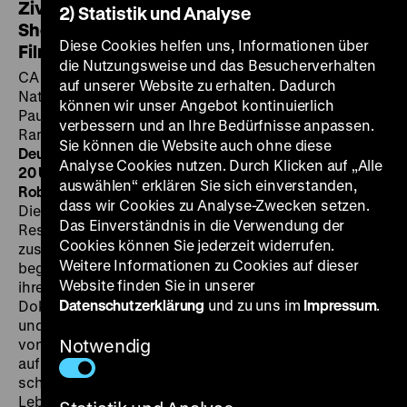
Ziva Postec, la monteuse derrière le film
2) Statistik und Analyse
Shoah | Ziva Postec: The Editor Behind the
Diese Cookies helfen uns, Informationen über
Film Shoah
die Nutzungsweise und das Besucherverhalten
CA 2018, R: Catherine Hébert, K: Elric Robichon,
auf unserer Website zu erhalten. Dadurch
Nathalie Moliavko-Visotzky, Vuk Stojanovic, T: Jean
können wir unser Angebot kontinuierlich
Paul Vialard, S: Annie Jean, P: Christine Falco, M:
verbessern und an Ihre Bedürfnisse anpassen.
Ramachandra Borcar, 92’ ·
DCP, OmeU,
Sie können die Website auch ohne diese
Deutschlandpremiere
FR 18.10. um 19 Uhr + DI 22.10. um
Analyse Cookies nutzen. Durch Klicken auf „Alle
20 Uhr
·
Zu Gast am 18.10.:
Catherine Hébert und Elric
auswählen“ erklären Sie sich einverstanden,
Robichon im Gespräch mit Nicola Undritz
dass wir Cookies zu Analyse-Zwecken setzen.
Die Filmeditorin Ziva Postec hatte bereits mit Alain
Das Einverständnis in die Verwendung der
Resnais, Jean-Pierre Melville und Orson Welles
Cookies können Sie jederzeit widerrufen.
zusammen gearbeitet, als sie Claude Lanzmann
Weitere Informationen zu Cookies auf dieser
begegnete. Von 1979 bis 1985 widmeten die beiden
Website finden Sie in unserer
ihre Leidenschaft und Energie dem neunstündigen
Datenschutzerklärung
und zu uns im
Impressum
.
Dokumentarfilm
Shoah
, der aus Interviews mit Augen
und Zeitzeugen sowie zeitgenössischen Aufnahmen
von den Orten der Verbrechen besteht und gänzlich
Notwendig
auf Archivmaterial verzichtet. Catherine Héberts
scharfsinniges Portrait verknüpft den oft schwierigen
Lebensweg Postecs mit der Arbeit an diesem