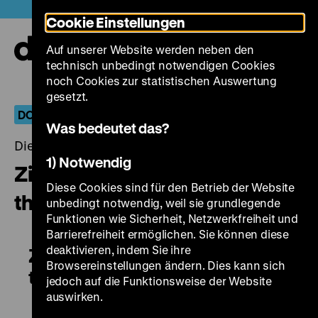
Direkt
Heute +
Cookie Einstellungen
zum
Seiteninhalt
Auf unserer Website werden neben den
springen
Navi
technisch unbedingt notwendigen Cookies
auf-
und
noch Cookies zur statistischen Auswertung
zuk
gesetzt.
DOKUARTS 12: Nuances Now
Was bedeutet das?
Dienstag, 22. Oktober 2019, 19.00 - 00.00 Uhr
1) Notwendig
Ziva Postec: The Editor Behind
Diese Cookies sind für den Betrieb der Website
the Film Shoah
unbedingt notwendig, weil sie grundlegende
Funktionen wie Sicherheit, Netzwerkfreiheit und
Barrierefreiheit ermöglichen. Sie können diese
deaktivieren, indem Sie ihre
Ziva Postec: The Editor Behind
Browsereinstellungen ändern. Dies kann sich
the Film Shoah
jedoch auf die Funktionsweise der Website
auswirken.