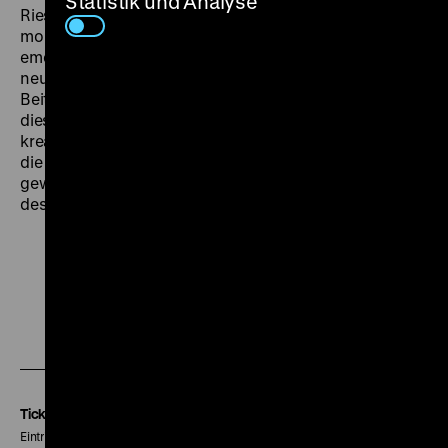
Statistik und Analyse
Riesenprojekt - 350 Stunden Filmmaterial galt es zu
montieren, was die Editorin an ihre physischen und
emotionalen Grenzen brachte. Héberts Film liefert viele
neue Erkenntnisse über Ziva Postecs entscheidenden
Beitrag zu dem kühnen Filmprojekt und würdigt auf
diese Weise eine bisher weitgehend unbekannte
kreative Persönlichkeit, ohne die Lanzmanns Film über
die Vernichtung der europäischen Juden nicht möglich
gewesen wäre. (sth) Mit freundlicher Unterstützung
des Canada Council for the Arts.
Zu
Zu
Zu
unserer
unserer
unserer
Instagram
Facebook
Letterboxd
Seite
Seite
Seite
Tickets
Eintritt 5 €