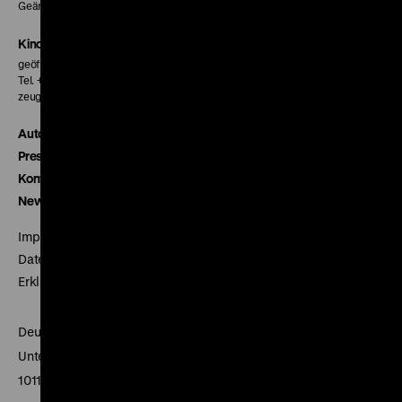
Geänderte Preise sind im Programm vermerkt.
Kinokasse
geöffnet 30 Minuten vor Beginn der ersten Vorstellung
Tel. + 49 30 20304-770
zeughauskino@dhm.de
Autor*innen
Presse
Kontakt
Newsletter
Impressum
Datenschutz
Erklärung digitale Barrierefreiheit
Deutsches Historisches Museum
Unter den Linden 2
10117 Berlin