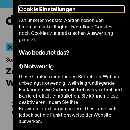
Direkt
Heute +
Cookie Einstellungen
zum
Seiteninhalt
Auf unserer Website werden neben den
springen
Navi
technisch unbedingt notwendigen Cookies
auf-
und
noch Cookies zur statistischen Auswertung
zuk
gesetzt.
Schauplätze geistiger Erfahrung
Was bedeutet das?
Sonntag, 08. Juli 2018, 20.30 - 00.00 Uhr
1) Notwendig
Zugabe. Talentprobe – Ein
Diese Cookies sind für den Betrieb der Website
Wiedersehen
unbedingt notwendig, weil sie grundlegende
Funktionen wie Sicherheit, Netzwerkfreiheit und
Barrierefreiheit ermöglichen. Sie können diese
deaktivieren, indem Sie ihre
Zugabe. Talentprobe – Ein
Browsereinstellungen ändern. Dies kann sich
Wiedersehen
jedoch auf die Funktionsweise der Website
auswirken.