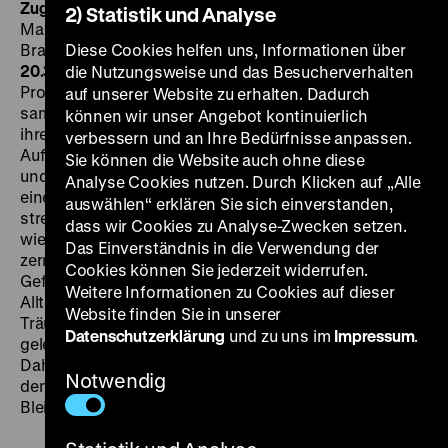
Zugabe. Talentprobe – Ein Wiedersehen
D 2009, R/B:
2) Statistik und Analyse
Manfred Behrens, K: Hans Albrecht Lusznat, Axel
Brandt, P: Peter Goedel, 95‘
Diese Cookies helfen uns, Informationen über
·
DigiBeta
SO 08.07. um
20.30 Uhr
Dreißig Jahre später sucht Manfred Behrens
die Nutzungsweise und das Besucherverhalten
Protagonisten von
Talentprobe
in ihrem Zuhause auf,
auf unserer Website zu erhalten. Dadurch
sammelt Eindrücke von ihnen und konfrontiert sie mit
können wir unser Angebot kontinuierlich
ihren damaligen, inzwischen klassisch gewordenen
verbessern und an Ihre Bedürfnisse anpassen.
Auftritten. Ihre Liebe gilt seit jeher der populären Musik
Sie können die Website auch ohne diese
und ihrer gesanglichen Darbietung, wenngleich es zu
Analyse Cookies nutzen. Durch Klicken auf „Alle
einer großen Karriere nicht gereicht hat. Ein bisschen
auswählen“ erklären Sie sich einverstanden,
strebte ein jeder von ihnen sie an, während ihr Leben
dass wir Cookies zu Analyse-Zwecken setzen.
wie Sand, der durch die Finger einer Hand rinnt,
Das Einverständnis in die Verwendung der
zerrann. Aber gerade deshalb gibt uns dieser Film ein
Cookies können Sie jederzeit widerrufen.
Gefühl davon, dass alles Leben gelebt wird: seine
Weitere Informationen zu Cookies auf dieser
Alltage, Ängste und Freuden. Diese jugendlichen
Website finden Sie in unserer
Träumer von einst, von denen einige auch heute noch
Datenschutzerklärung
und zu uns im
Impressum
.
gelegentlich Bühnenluft atmen, gehören zu jenen
Dahintreibenden, von denen der Dichter sagt, dass sie
Notwendig
den Schritt der Zeit als Kleinigkeit nehmen im immer
Bleibenden. (pn)