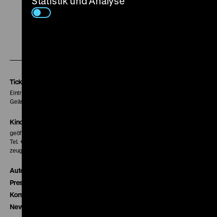
Statistik und Analyse
Zu
Zu
Zu
unserer
unserer
unserer
Instagram
Facebook
Letterboxd
Seite
Seite
Seite
Tickets
Eintritt 5 €
Geänderte Preise sind im Programm vermerkt.
Kinokasse
geöffnet 30 Minuten vor Beginn der ersten Vorstellung
Tel. + 49 30 20304-770
zeughauskino@dhm.de
Autor*innen
Presse
Kontakt
Newsletter