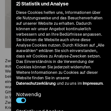
2) Statistik und Analyse
Diese Cookies helfen uns, Informationen über
die Nutzungsweise und das Besucherverhalten
auf unserer Website zu erhalten. Dadurch
können wir unser Angebot kontinuierlich
verbessern und an Ihre Bedürfnisse anpassen.
Sie können die Website auch ohne diese
Analyse Cookies nutzen. Durch Klicken auf „Alle
auswählen“ erklären Sie sich einverstanden,
dass wir Cookies zu Analyse-Zwecken setzen.
Zwei vierzehnjährige Kindersoldaten der Wehrmacht
Das Einverständnis in die Verwendung der
aus dem letzten Aufgebot am Ende des Zweiten
Cookies können Sie jederzeit widerrufen.
Weltkrieges – der eine von Hitler mit einem Orden
Weitere Informationen zu Cookies auf dieser
belobigt, der andere hemmungslos weinend nach
Website finden Sie in unserer
einem Gefecht. Ihre Fotos gingen um die Welt und
Datenschutzerklärung
und zu uns im
Impressum
.
wurden zu unterschiedlichen Sinnbildern des Kriegs.
Gitta Nickel spürt die beiden Männer Jahrzehnte später
Notwendig
in West- und Ostdeutschland auf und beschreibt in
Zwei Deutsche
, wie deren Biographien durch die
Kriegserlebnisse auf verschiedene Weise geprägt