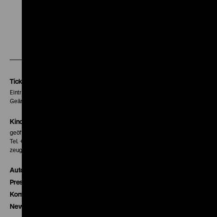
Zu
Zu
Zu
unserer
unserer
unserer
Instagram
Facebook
Letterboxd
Seite
Seite
Seite
Tickets
Eintritt 5 €
Geänderte Preise sind im Programm vermerkt.
Kinokasse
geöffnet 30 Minuten vor Beginn der ersten Vorstellung
Tel. + 49 30 20304-770
zeughauskino@dhm.de
Autor*innen
Presse
Kontakt
Newsletter