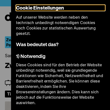
Direkt
Heute +
Cookie Einstellungen
zum
Seiteninhalt
Auf unserer Website werden neben den
springen
Navi
technisch unbedingt notwendigen Cookies
auf-
und
noch Cookies zur statistischen Auswertung
zuk
gesetzt.
Zwischen staatlichen Zurichtungen und eigenen
Was bedeutet das?
Perspektiven
Samstag, 14. März 2026, 18.00 Uhr
1) Notwendig
Zwei Deutsche
Diese Cookies sind für den Betrieb der Website
unbedingt notwendig, weil sie grundlegende
Funktionen wie Sicherheit, Netzwerkfreiheit und
Barrierefreiheit ermöglichen. Sie können diese
Einführung: Lukas M. Dominik
deaktivieren, indem Sie ihre
Browsereinstellungen ändern. Dies kann sich
Tickets
jedoch auf die Funktionsweise der Website
auswirken.