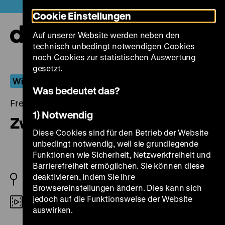
Direkt
Heute +
Cookie Einstellungen
zum
Seiteninhalt
Auf unserer Website werden neben den
springen
Navi
technisch unbedingt notwendigen Cookies
auf-
und
noch Cookies zur statistischen Auswertung
zuk
gesetzt.
Wiederentdeckt
Was bedeutet das?
Freitag, 03. Januar 2014, 18.30 - 00.00 Uhr
1) Notwendig
Zwischenfall in Benderath
Diese Cookies sind für den Betrieb der Website
unbedingt notwendig, weil sie grundlegende
Funktionen wie Sicherheit, Netzwerkfreiheit und
Barrierefreiheit ermöglichen. Sie können diese
deaktivieren, indem Sie ihre
DDR 1956
Browsereinstellungen ändern. Dies kann sich
jedoch auf die Funktionsweise der Website
35mm
auswirken.
R: János Veiczi, B: Curt Corrinth, János Veiczi,