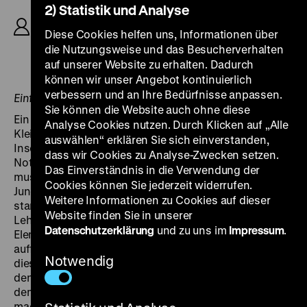
2) Statistik und Analyse
nach dem Schauspiel
Trojaner
von Curt Corrinth,
K: Hans Hauptmann, D: Uwe-Jens Pape, Hartmut
Diese Cookies helfen uns, Informationen über
Reck, Gerhard Rachold, Renate Küster, Doris
die Nutzungsweise und das Besucherverhalten
Abeßer, Heinz Schröder, 98‘
auf unserer Website zu erhalten. Dadurch
können wir unser Angebot kontinuierlich
verbessern und an Ihre Bedürfnisse anpassen.
Einführung: Ralf Schenk
Sie können die Website auch ohne diese
Ein Sommersonntag in einer westdeutschen
Analyse Cookies nutzen. Durch Klicken auf „Alle
Kleinstadt. Ein paar Abiturienten treffen sich auf einer
auswählen“ erklären Sie sich einverstanden,
Insel im See, nennen sich „Trojaner“ und schwören, in
dass wir Cookies zu Analyse-Zwecken setzen.
Not und Gefahr fest zusammenzuhalten. Schon bald
Das Einverständnis in die Verwendung der
muss sich die Gemeinschaft bewähren, denn einer der
Cookies können Sie jederzeit widerrufen.
Jungen, der aus einem jüdischen Elternhaus
Weitere Informationen zu Cookies auf dieser
stammende Jakob, wird von einem faschistoiden
Website finden Sie in unserer
Lehrer als „feiger Orientaler“ und „staatsfeindliches
Datenschutzerklärung
und zu uns im
Impressum
.
Element“ beschimpft. Als die Mitschüler den Lehrer
auffordern, die Beleidigung zurückzunehmen, und
Notwendig
dieser sich weigert, verlassen Jakob und seine Freunde
den Unterricht, verbergen sich auf der Insel und stellen
dem Direktor des Gymnasiums ein Ultimatum. Der Fall
macht bald Schlagzeilen weit über die Schule hinaus,