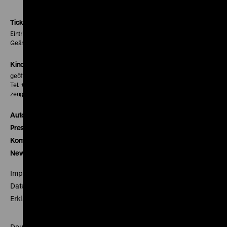
Instagram
Facebook
Letterboxd
Seite
Seite
Seite
Tickets
Eintritt 5 €
Geänderte Preise sind im Programm vermerkt.
Kinokasse
geöffnet 30 Minuten vor Beginn der ersten Vorstellung
Tel. + 49 30 20304-770
zeughauskino@dhm.de
Autor*innen
Presse
Kontakt
Newsletter
Impressum
Datenschutz
Erklärung digitale Barrierefreiheit
Deutsches Historisches Museum