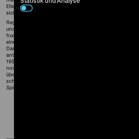
Statistik und Analyse
Eltern, Lehrer, Presse und auch die Behörden schalten
sich ein.
Regiedebütant János Veiczi nutzte den mahnenden
und warnenden Satz Bertolt Brechts, „Der Schoß ist
fruchtbar noch, aus dem das kroch“, als Leitmotiv für
einen zupackenden, besonders von den jungen
Darstellern ergreifend gespielten Film über
antisemitische Tendenzen in der Bundesrepublik der
1950er Jahre. „Die gesamte Handlung ist auf den
novellistischen Kern hin gebaut. Die strenge,
übersichtliche Montage betont die konzentrierte,
schnörkellose Inszenierung.“ (Dieter Wolf
, DEFA-
Spielfilm-Regisseure und ihre Kritiker
). (rs)
Zu
Zu
Zu
unserer
unserer
unserer