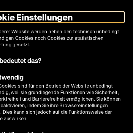
Leichte
Gebärdensprache
Suche
Heute +
Deutsch
Englisch
DHM
Dunklen
De
En
Sprache
Modus
kie Einstellungen
umschalten
Spielplan
Filmreihen
Über uns
serer Website werden neben den technisch unbedingt
digen Cookies noch Cookies zur statistischen
tung gesetzt.
bedeutet das?
otwendig
Cookies sind für den Betrieb der Website unbedingt
dig, weil sie grundlegende Funktionen wie Sicherheit,
rkfreiheit und Barrierefreiheit ermöglichen. Sie können
deaktivieren, indem Sie ihre Browsereinstellungen
. Dies kann sich jedoch auf die Funktionsweise der
e auswirken.