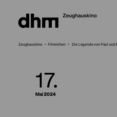
Direkt
zum
Seiteninhalt
springen
Zeughauskino
Filmreihen
Die Legende von Paul und 
17.
Mai 2024