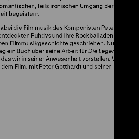
s romantischen, teils ironischen Umgang der
it begeistern.
 dabei die Filmmusik des Komponisten Peter
m entdeckten Puhdys und ihre Rockballaden
Geh
en Filmmusikgeschichte geschrieben. Nun
ag ein Buch über seine Arbeit für
Die Legende
as wir in seiner Anwesenheit vorstellen. Wir
dem Film, mit Peter Gotthardt und seiner