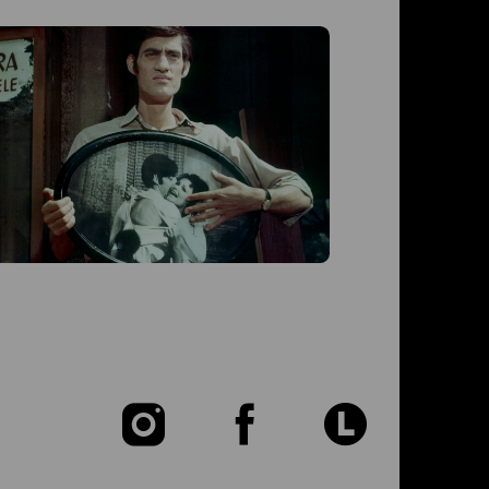
Die L
Die Lege
Heiner Ca
M: Peter
Glatzede
Hardtloff
Einführu
Zu
Zu
Zu
unserer
unserer
unser