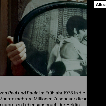
Alle
von Paul und Paula
im Frühjahr 1973 in die
 Monate mehrere Millionen Zuschauer diese
 rigorosen Lebensanspruch der Heldin