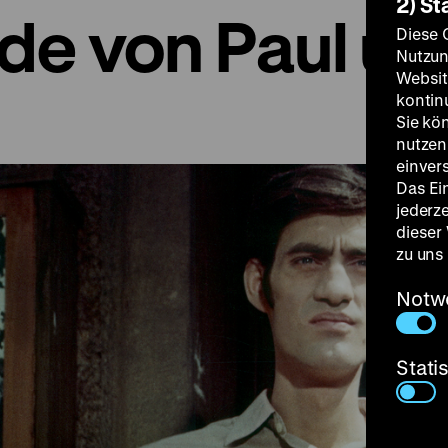
2) St
de von Paul un
Diese 
Nutzun
Websit
kontin
Sie kö
nutzen.
einver
Das Ei
jederz
dieser
zu uns
Notw
Stati