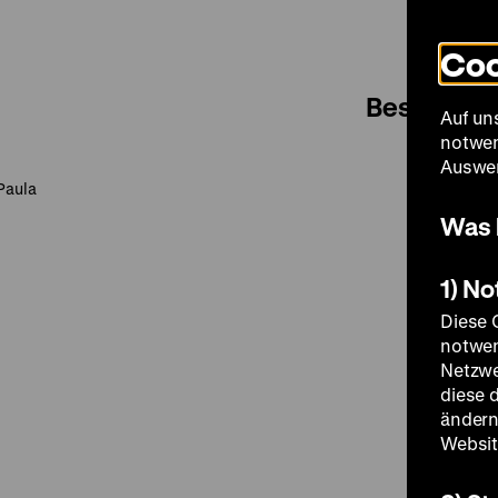
Coo
Besuch
Auf un
notwen
Auswer
Paula
Was 
1) N
Diese 
notwen
Netzwe
diese 
ändern
Websit